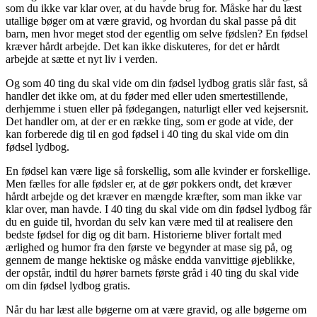
som du ikke var klar over, at du havde brug for. Måske har du læst
utallige bøger om at være gravid, og hvordan du skal passe på dit
barn, men hvor meget stod der egentlig om selve fødslen? En fødsel
kræver hårdt arbejde. Det kan ikke diskuteres, for det er hårdt
arbejde at sætte et nyt liv i verden.
Og som 40 ting du skal vide om din fødsel lydbog gratis slår fast, så
handler det ikke om, at du føder med eller uden smertestillende,
derhjemme i stuen eller på fødegangen, naturligt eller ved kejsersnit.
Det handler om, at der er en række ting, som er gode at vide, der
kan forberede dig til en god fødsel i 40 ting du skal vide om din
fødsel lydbog.
En fødsel kan være lige så forskellig, som alle kvinder er forskellige.
Men fælles for alle fødsler er, at de gør pokkers ondt, det kræver
hårdt arbejde og det kræver en mængde kræfter, som man ikke var
klar over, man havde. I 40 ting du skal vide om din fødsel lydbog får
du en guide til, hvordan du selv kan være med til at realisere den
bedste fødsel for dig og dit barn. Historierne bliver fortalt med
ærlighed og humor fra den første ve begynder at mase sig på, og
gennem de mange hektiske og måske endda vanvittige øjeblikke,
der opstår, indtil du hører barnets første gråd i 40 ting du skal vide
om din fødsel lydbog gratis.
Når du har læst alle bøgerne om at være gravid, og alle bøgerne om