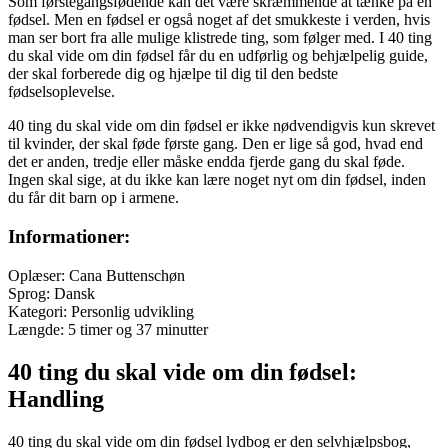
Som førstegangsfødende kan det være skræmmende at tænke på en
fødsel. Men en fødsel er også noget af det smukkeste i verden, hvis
man ser bort fra alle mulige klistrede ting, som følger med. I 40 ting
du skal vide om din fødsel får du en udførlig og behjælpelig guide,
der skal forberede dig og hjælpe til dig til den bedste
fødselsoplevelse.
40 ting du skal vide om din fødsel er ikke nødvendigvis kun skrevet
til kvinder, der skal føde første gang. Den er lige så god, hvad end
det er anden, tredje eller måske endda fjerde gang du skal føde.
Ingen skal sige, at du ikke kan lære noget nyt om din fødsel, inden
du får dit barn op i armene.
Informationer:
Oplæser: Cana Buttenschøn
Sprog: Dansk
Kategori: Personlig udvikling
Længde: 5 timer og 37 minutter
40 ting du skal vide om din fødsel:
Handling
40 ting du skal vide om din fødsel lydbog er den selvhjælpsbog,