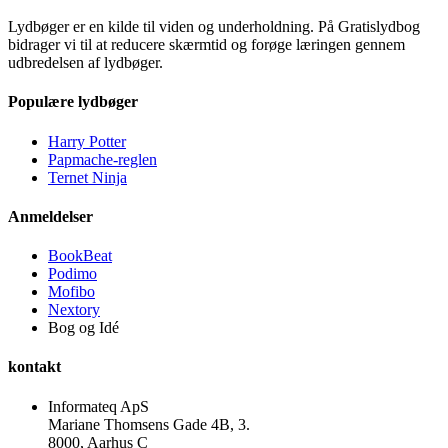
Lydbøger er en kilde til viden og underholdning. På Gratislydbog
bidrager vi til at reducere skærmtid og forøge læringen gennem
udbredelsen af lydbøger.
Populære lydbøger
Harry Potter
Papmache-reglen
Ternet Ninja
Anmeldelser
BookBeat
Podimo
Mofibo
Nextory
Bog og Idé
kontakt
Informateq ApS
Mariane Thomsens Gade 4B, 3.
8000, Aarhus C