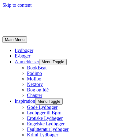
Skip to content
Main Menu
Lydbøger
E-bøger
Anmeldelser
Menu Toggle
BookBeat
Podimo
Mofibo
Nextory
Bog og Idé
Chapter
Inspiration
Menu Toggle
Gode Lydbøger
Lydbøger til Børn
Erotiske Lydbøger
Engelske Lydbøger
Faglitteratur lydbøger
Krimi Lydbøger