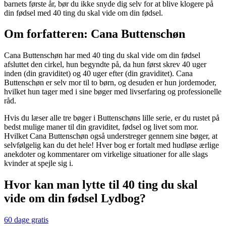
barnets første år, bør du ikke snyde dig selv for at blive klogere på
din fødsel med 40 ting du skal vide om din fødsel.
Om forfatteren: Cana Buttenschøn
Cana Buttenschøn har med 40 ting du skal vide om din fødsel
afsluttet den cirkel, hun begyndte på, da hun først skrev 40 uger
inden (din graviditet) og 40 uger efter (din graviditet). Cana
Buttenschøn er selv mor til to børn, og desuden er hun jordemoder,
hvilket hun tager med i sine bøger med livserfaring og professionelle
råd.
Hvis du læser alle tre bøger i Buttenschøns lille serie, er du rustet på
bedst mulige maner til din graviditet, fødsel og livet som mor.
Hvilket Cana Buttenschøn også understreger gennem sine bøger, at
selvfølgelig kan du det hele! Hver bog er fortalt med hudløse ærlige
anekdoter og kommentarer om virkelige situationer for alle slags
kvinder at spejle sig i.
Hvor kan man lytte til 40 ting du skal
vide om din fødsel Lydbog?
60 dage gratis