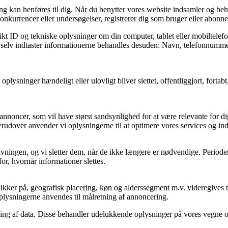
fang kan henføres til dig. Når du benytter vores website indsamler og be
onkurrencer eller undersøgelser, registrerer dig som bruger eller abonnen
kt ID og tekniske oplysninger om din computer, tablet eller mobiltelefo
og selv indtaster informationerne behandles desuden: Navn, telefonnummer
e oplysninger hændeligt eller ulovligt bliver slettet, offentliggjort, fo
annoncer, som vil have størst sandsynlighed for at være relevante for dig
erudover anvender vi oplysningerne til at optimere vores services og in
ovgivningen, og vi sletter dem, når de ikke længere er nødvendige. Peri
or, hvornår informationer slettes.
kker på, geografisk placering, køn og alderssegment m.v. videregives ti
 Oplysningerne anvendes til målretning af annoncering.
ling af data. Disse behandler udelukkende oplysninger på vores vegne 