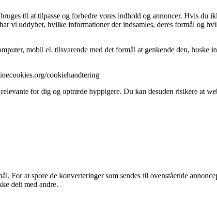
uges til at tilpasse og forbedre vores indhold og annoncer. Hvis du ikk
ar vi uddybet, hvilke informationer der indsamles, deres formål og hvil
mputer, mobil el. tilsvarende med det formål at genkende den, huske inds
//minecookies.org/cookiehandtering
 relevante for dig og optræde hyppigere. Du kan desuden risikere at webs
 For at spore de konverteringer som sendes til ovenstående annoncepar
kke delt med andre.