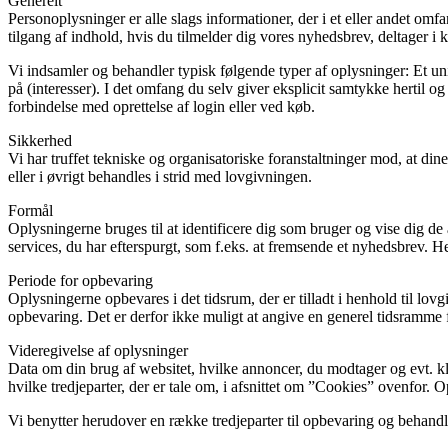
Generelt
Personoplysninger er alle slags informationer, der i et eller andet om
tilgang af indhold, hvis du tilmelder dig vores nyhedsbrev, deltager i k
Vi indsamler og behandler typisk følgende typer af oplysninger: Et uni
på (interesser). I det omfang du selv giver eksplicit samtykke hertil 
forbindelse med oprettelse af login eller ved køb.
Sikkerhed
Vi har truffet tekniske og organisatoriske foranstaltninger mod, at din
eller i øvrigt behandles i strid med lovgivningen.
Formål
Oplysningerne bruges til at identificere dig som bruger og vise dig de 
services, du har efterspurgt, som f.eks. at fremsende et nyhedsbrev. H
Periode for opbevaring
Oplysningerne opbevares i det tidsrum, der er tilladt i henhold til l
opbevaring. Det er derfor ikke muligt at angive en generel tidsramme f
Videregivelse af oplysninger
Data om din brug af websitet, hvilke annoncer, du modtager og evt. kli
hvilke tredjeparter, der er tale om, i afsnittet om ”Cookies” ovenfor.
Vi benytter herudover en række tredjeparter til opbevaring og behand