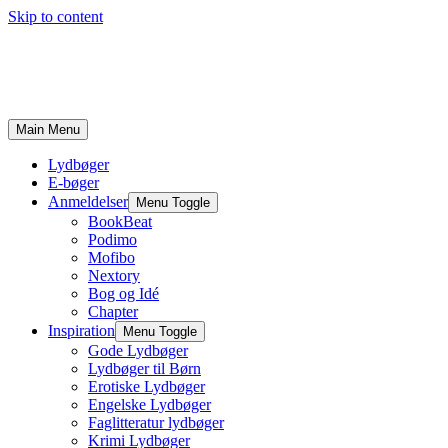
Skip to content
Main Menu
Lydbøger
E-bøger
Anmeldelser
Menu Toggle
BookBeat
Podimo
Mofibo
Nextory
Bog og Idé
Chapter
Inspiration
Menu Toggle
Gode Lydbøger
Lydbøger til Børn
Erotiske Lydbøger
Engelske Lydbøger
Faglitteratur lydbøger
Krimi Lydbøger