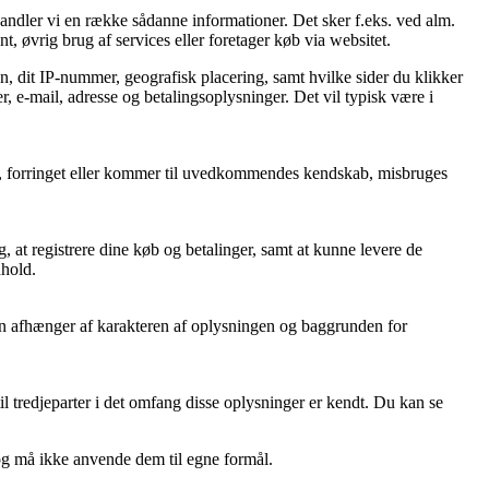
handler vi en række sådanne informationer. Det sker f.eks. ved alm.
t, øvrig brug af services eller foretager køb via websitet.
n, dit IP-nummer, geografisk placering, samt hvilke sider du klikker
, e-mail, adresse og betalingsoplysninger. Det vil typisk være i
rtabt, forringet eller kommer til uvedkommendes kendskab, misbruges
, at registrere dine køb og betalinger, samt at kunne levere de
dhold.
oden afhænger af karakteren af oplysningen og baggrunden for
l tredjeparter i det omfang disse oplysninger er kendt. Du kan se
og må ikke anvende dem til egne formål.