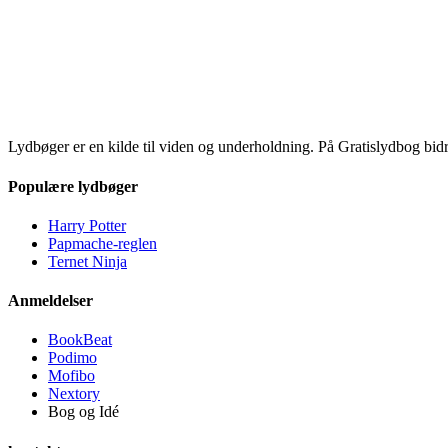
Lydbøger er en kilde til viden og underholdning. På Gratislydbog bid
Populære lydbøger
Harry Potter
Papmache-reglen
Ternet Ninja
Anmeldelser
BookBeat
Podimo
Mofibo
Nextory
Bog og Idé