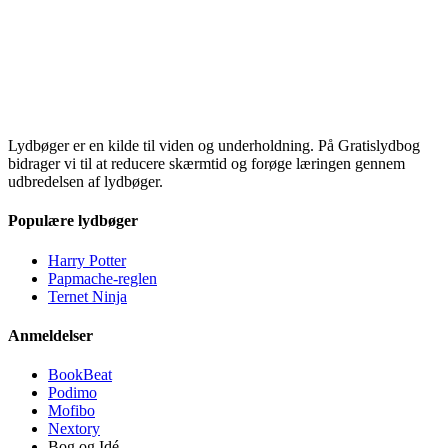
Lydbøger er en kilde til viden og underholdning. På Gratislydbog
bidrager vi til at reducere skærmtid og forøge læringen gennem
udbredelsen af lydbøger.
Populære lydbøger
Harry Potter
Papmache-reglen
Ternet Ninja
Anmeldelser
BookBeat
Podimo
Mofibo
Nextory
Bog og Idé