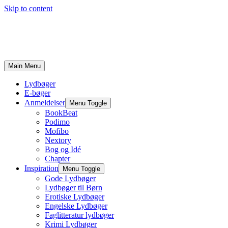
Skip to content
Main Menu
Lydbøger
E-bøger
Anmeldelser
Menu Toggle
BookBeat
Podimo
Mofibo
Nextory
Bog og Idé
Chapter
Inspiration
Menu Toggle
Gode Lydbøger
Lydbøger til Børn
Erotiske Lydbøger
Engelske Lydbøger
Faglitteratur lydbøger
Krimi Lydbøger