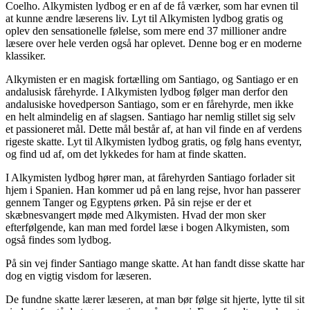
Coelho. Alkymisten lydbog er en af de få værker, som har evnen til
at kunne ændre læserens liv. Lyt til Alkymisten lydbog gratis og
oplev den sensationelle følelse, som mere end 37 millioner andre
læsere over hele verden også har oplevet. Denne bog er en moderne
klassiker.
Alkymisten er en magisk fortælling om Santiago, og Santiago er en
andalusisk fårehyrde. I Alkymisten lydbog følger man derfor den
andalusiske hovedperson Santiago, som er en fårehyrde, men ikke
en helt almindelig en af slagsen. Santiago har nemlig stillet sig selv
et passioneret mål. Dette mål består af, at han vil finde en af verdens
rigeste skatte. Lyt til Alkymisten lydbog gratis, og følg hans eventyr,
og find ud af, om det lykkedes for ham at finde skatten.
I Alkymisten lydbog hører man, at fårehyrden Santiago forlader sit
hjem i Spanien. Han kommer ud på en lang rejse, hvor han passerer
gennem Tanger og Egyptens ørken. På sin rejse er der et
skæbnesvangert møde med Alkymisten. Hvad der mon sker
efterfølgende, kan man med fordel læse i bogen Alkymisten, som
også findes som lydbog.
På sin vej finder Santiago mange skatte. At han fandt disse skatte har
dog en vigtig visdom for læseren.
De fundne skatte lærer læseren, at man bør følge sit hjerte, lytte til sit