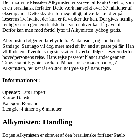
Den moderne klassiker Alkymisten er skrevet af Paulo Coelho, som
er en brasiliansk forfatter. Dette værk har solgt over 37 millioner af
eksemplarer. Dette skyldes formegentligt, at værket ændrer på
læserens liv, hvilket der kun er få værker der kan. Der gives nemlig
nyttig visdom gennem budskabet, som enhver kan få gavn af.
Derfor kan man med fordel lytte til Alkymisten lydbog gratis.
Alkymisten følger en fårehyrde fra Andalusien, og han hedder
Santiago. Santiago vil dog mere med sit liv, end at passe på får. Han
vil finde en af verdens rigeste skatter. I værket følger læseren derfor
hovedpersonens rejse. Hans rejse passerer blandt andet gennem
Tanger samt Egyptens ørken. På hans rejse møder han også
Alkymisten, hvilket får en stor indflydelse på hans rejse.
Informationer:
Oplæser: Lars Lippert
Sprog: Dansk
Kategori: Romaner
Længde: 4 timer og 6 minutter
Alkymisten: Handling
Bogen Alkymisten er skrevet af den brasilianske forfatter Paulo