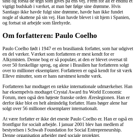
sind og forstå de tegn som gives på ens vej. Frem for alt er endnu et
vigtigt budskab i værket, at man bør følge sine drømme. Hvis
Santiago ikke havde fulgt sine drømme, havde han ikke fundet
nogle af skattene på sin vej. Han havde blevet i sit hjem i Spanien,
og fortsat sit arbejde som fårehyrde.
Om forfatteren: Paulo Coelho
Paulo Coelho født i 1947 er en brasiliansk forfatter, som har udgivet
en del værker. Værket som forfatteren er mest kendt for er
Alkymisten. Denne bog er så populær, at den er blevet oversat til
over 50 forskellige sprog, og alene i Brasilien har forfatteren solgt
over to millioner eksemplarer. Forfatteren er også kendt for sit værk
Elleve minutter, som er hans næstmest kendte værk.
Forfatteren har modtaget en række internationale udmærkelser. Han
har eksempelvis modtaget Crystal Award fra World Economic
Forum, men også den højeste franske orden Æreslegionen. Han er
derfor ikke blot en helt almindelig forfatter. Hans bøger alene har
solgt over 56 millioner eksemplarer internationalt.
At være forfatter er ikke det eneste Paulo Coelho er. Han er også en
frontfigur for socialt arbejde. I januar 2001 blev han medlem af
bestyrelsen i Schwab Foundation for Social Entrepreneurship.
Denne organisation arbejder med sociale projekter.