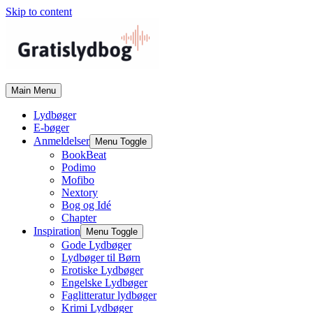
Skip to content
Main Menu
Lydbøger
E-bøger
Anmeldelser
Menu Toggle
BookBeat
Podimo
Mofibo
Nextory
Bog og Idé
Chapter
Inspiration
Menu Toggle
Gode Lydbøger
Lydbøger til Børn
Erotiske Lydbøger
Engelske Lydbøger
Faglitteratur lydbøger
Krimi Lydbøger