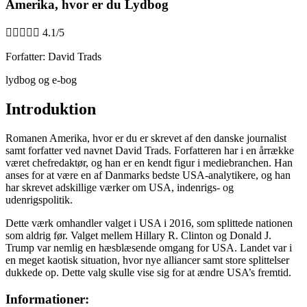
Amerika, hvor er du Lydbog





4.1/5
Forfatter: David Trads
lydbog og e-bog
Introduktion
Romanen Amerika, hvor er du er skrevet af den danske journalist
samt forfatter ved navnet David Trads. Forfatteren har i en årrække
været chefredaktør, og han er en kendt figur i mediebranchen. Han
anses for at være en af Danmarks bedste USA-analytikere, og han
har skrevet adskillige værker om USA, indenrigs- og
udenrigspolitik.
Dette værk omhandler valget i USA i 2016, som splittede nationen
som aldrig før. Valget mellem Hillary R. Clinton og Donald J.
Trump var nemlig en hæsblæsende omgang for USA. Landet var i
en meget kaotisk situation, hvor nye alliancer samt store splittelser
dukkede op. Dette valg skulle vise sig for at ændre USA’s fremtid.
Informationer: