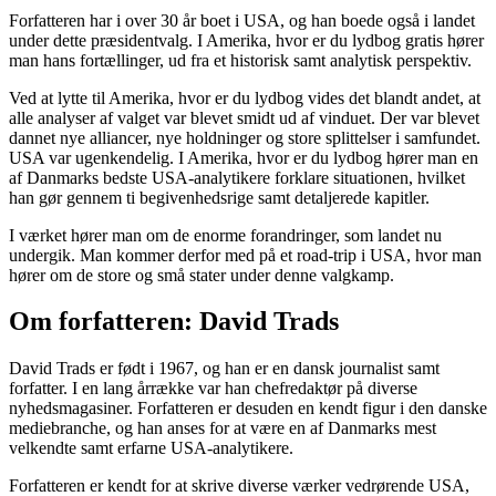
Forfatteren har i over 30 år boet i USA, og han boede også i landet
under dette præsidentvalg. I Amerika, hvor er du lydbog gratis hører
man hans fortællinger, ud fra et historisk samt analytisk perspektiv.
Ved at lytte til Amerika, hvor er du lydbog vides det blandt andet, at
alle analyser af valget var blevet smidt ud af vinduet. Der var blevet
dannet nye alliancer, nye holdninger og store splittelser i samfundet.
USA var ugenkendelig. I Amerika, hvor er du lydbog hører man en
af Danmarks bedste USA-analytikere forklare situationen, hvilket
han gør gennem ti begivenhedsrige samt detaljerede kapitler.
I værket hører man om de enorme forandringer, som landet nu
undergik. Man kommer derfor med på et road-trip i USA, hvor man
hører om de store og små stater under denne valgkamp.
Om forfatteren: David Trads
David Trads er født i 1967, og han er en dansk journalist samt
forfatter. I en lang årrække var han chefredaktør på diverse
nyhedsmagasiner. Forfatteren er desuden en kendt figur i den danske
mediebranche, og han anses for at være en af Danmarks mest
velkendte samt erfarne USA-analytikere.
Forfatteren er kendt for at skrive diverse værker vedrørende USA,