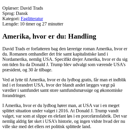
Oplæser: David Trads
Sprog: Dansk
Kategori:
Faglitteratur
Længde: 10 timer og 27 minutter
Amerika, hvor er du: Handling
David Trads er forfatteren bag den lærerige roman Amerika, hvor er
du. Romanen omhandler det frie samt kapitalistiske land i
Nordamerika, nemlig USA. Specifikt drejer Amerika, hvor er du sig
om tiden fra da Donald J. Trump blev udvalgt som værende USA’s
præsident, og 30 år tilbage.
Ved at lytte til Amerika, hvor er du lydbog gratis, får man et indblik
ind i et forandret USA, hvor der blandt andet lægges vægt på
værdier i samfundet samt store samfundsmæssige og økonomiske
forandringer.
I Amerika, hvor er du lydbog hører man, at USA var i en meget
splittet situation under valget i 2016. At Donald J. Trump vandt
valget, var som at slippe en elefant løs i en porcelænsfabrik. Det var
nemlig aldrig før sket i USA’s historie, og ingen vidste hvad der nu
ville ske med det ellers ret politisk splittede land.