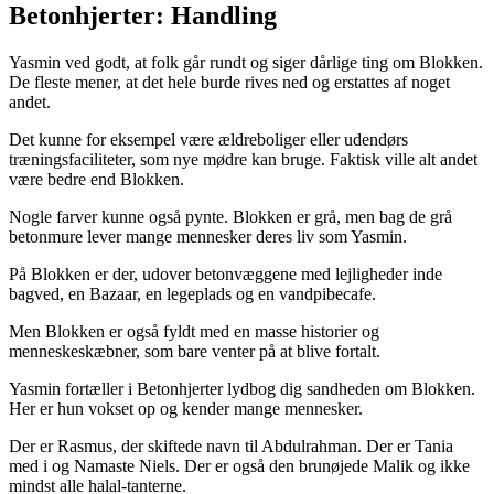
Betonhjerter: Handling
Yasmin ved godt, at folk går rundt og siger dårlige ting om Blokken.
De fleste mener, at det hele burde rives ned og erstattes af noget
andet.
Det kunne for eksempel være ældreboliger eller udendørs
træningsfaciliteter, som nye mødre kan bruge. Faktisk ville alt andet
være bedre end Blokken.
Nogle farver kunne også pynte. Blokken er grå, men bag de grå
betonmure lever mange mennesker deres liv som Yasmin.
På Blokken er der, udover betonvæggene med lejligheder inde
bagved, en Bazaar, en legeplads og en vandpibecafe.
Men Blokken er også fyldt med en masse historier og
menneskeskæbner, som bare venter på at blive fortalt.
Yasmin fortæller i Betonhjerter lydbog dig sandheden om Blokken.
Her er hun vokset op og kender mange mennesker.
Der er Rasmus, der skiftede navn til Abdulrahman. Der er Tania
med i og Namaste Niels. Der er også den brunøjede Malik og ikke
mindst alle halal-tanterne.