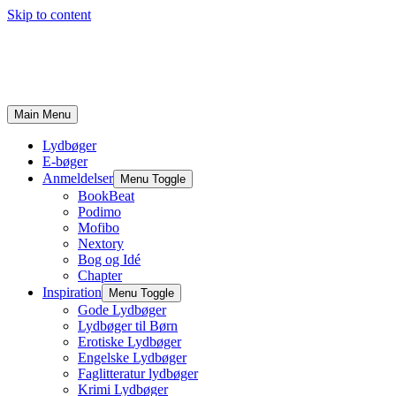
Skip to content
Main Menu
Lydbøger
E-bøger
Anmeldelser
Menu Toggle
BookBeat
Podimo
Mofibo
Nextory
Bog og Idé
Chapter
Inspiration
Menu Toggle
Gode Lydbøger
Lydbøger til Børn
Erotiske Lydbøger
Engelske Lydbøger
Faglitteratur lydbøger
Krimi Lydbøger