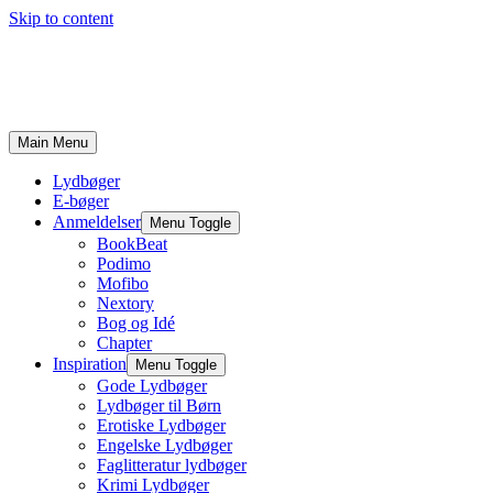
Skip to content
Main Menu
Lydbøger
E-bøger
Anmeldelser
Menu Toggle
BookBeat
Podimo
Mofibo
Nextory
Bog og Idé
Chapter
Inspiration
Menu Toggle
Gode Lydbøger
Lydbøger til Børn
Erotiske Lydbøger
Engelske Lydbøger
Faglitteratur lydbøger
Krimi Lydbøger