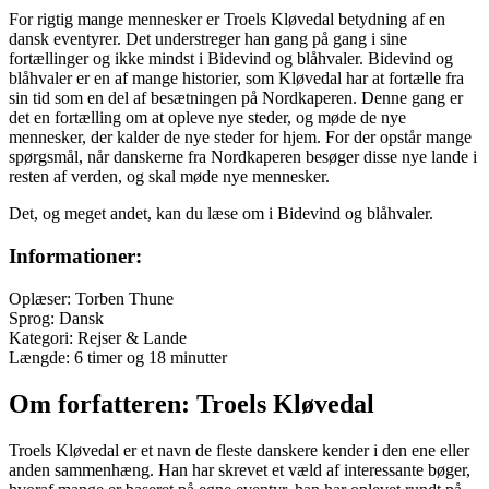
For rigtig mange mennesker er Troels Kløvedal betydning af en
dansk eventyrer. Det understreger han gang på gang i sine
fortællinger og ikke mindst i Bidevind og blåhvaler. Bidevind og
blåhvaler er en af mange historier, som Kløvedal har at fortælle fra
sin tid som en del af besætningen på Nordkaperen. Denne gang er
det en fortælling om at opleve nye steder, og møde de nye
mennesker, der kalder de nye steder for hjem. For der opstår mange
spørgsmål, når danskerne fra Nordkaperen besøger disse nye lande i
resten af verden, og skal møde nye mennesker.
Det, og meget andet, kan du læse om i Bidevind og blåhvaler.
Informationer:
Oplæser: Torben Thune
Sprog: Dansk
Kategori: Rejser & Lande
Længde: 6 timer og 18 minutter
Om forfatteren: Troels Kløvedal
Troels Kløvedal er et navn de fleste danskere kender i den ene eller
anden sammenhæng. Han har skrevet et væld af interessante bøger,