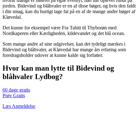
hvoraf mange er baseret på egne eventyr, han har oplevet rundt på
jorden. Bidevind og blåhvaler er en af disse bøger, og hvis den faldt
i din smag, kan du hurtigt tage fat på en af de mange andre bøger af
Kløvedal.
Det kunne for eksempel være Fra Tahiti til Thyborøn med
Nordkaperen eller Kærligheden, kildevandet og det blå ocean.
Som mange andre af sine udgivelser, kan det tydeligt mærkes i
Bidevind og blåhvaler, at Kløvedal har mange års erfaring som
foredragsholder udover at kunne kalde sig forfatter.
Hvor kan man lytte til Bidevind og
blåhvaler Lydbog?
60 dage gratis
Prøv Gratis
Læs Anmeldelse