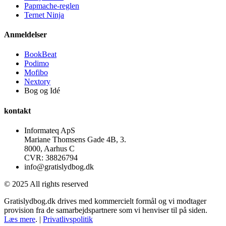
Papmache-reglen
Ternet Ninja
Anmeldelser
BookBeat
Podimo
Mofibo
Nextory
Bog og Idé
kontakt
Informateq ApS
Mariane Thomsens Gade 4B, 3.
8000, Aarhus C
CVR: 38826794
info@gratislydbog.dk
© 2025 All rights reserved
Gratislydbog.dk drives med kommercielt formål og vi modtager
provision fra de samarbejdspartnere som vi henviser til på siden.
Læs mere
. |
Privatlivspolitik