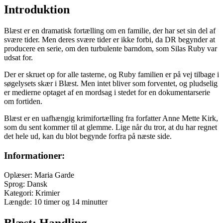
Introduktion
Blæst er en dramatisk fortælling om en familie, der har set sin del af
svære tider. Men deres svære tider er ikke forbi, da DR begynder at
producere en serie, om den turbulente barndom, som Silas Ruby var
udsat for.
Der er skruet op for alle tasterne, og Ruby familien er på vej tilbage i
søgelysets skær i Blæst. Men intet bliver som forventet, og pludselig
er medierne optaget af en mordsag i stedet for en dokumentarserie
om fortiden.
Blæst er en uafhængig krimifortælling fra forfatter Anne Mette Kirk,
som du sent kommer til at glemme. Lige når du tror, at du har regnet
det hele ud, kan du blot begynde forfra på næste side.
Informationer:
Oplæser: Maria Garde
Sprog: Dansk
Kategori: Krimier
Længde: 10 timer og 14 minutter
Blæst: Handling