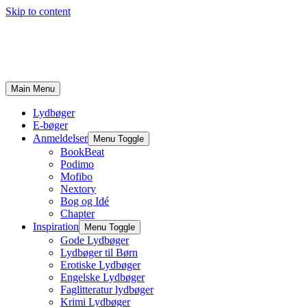
Skip to content
Main Menu
Lydbøger
E-bøger
Anmeldelser
Menu Toggle
BookBeat
Podimo
Mofibo
Nextory
Bog og Idé
Chapter
Inspiration
Menu Toggle
Gode Lydbøger
Lydbøger til Børn
Erotiske Lydbøger
Engelske Lydbøger
Faglitteratur lydbøger
Krimi Lydbøger