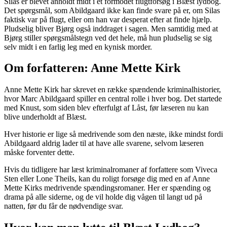
Silas er blevet anholdt midt i et formodet flugtforsøg i Blæst lydbog.
Det spørgsmål, som Abildgaard ikke kan finde svare på er, om Silas
faktisk var på flugt, eller om han var desperat efter at finde hjælp.
Pludselig bliver Bjørg også inddraget i sagen. Men samtidig med at
Bjørg stiller spørgsmålstegn ved det hele, må hun pludselig se sig
selv midt i en farlig leg med en kynisk morder.
Om forfatteren: Anne Mette Kirk
Anne Mette Kirk har skrevet en række spændende kriminalhistorier,
hvor Marc Abildgaard spiller en central rolle i hver bog. Det startede
med Knust, som siden blev efterfulgt af Låst, før læseren nu kan
blive underholdt af Blæst.
Hver historie er lige så medrivende som den næste, ikke mindst fordi
Abildgaard aldrig lader til at have alle svarene, selvom læseren
måske forventer dette.
Hvis du tidligere har læst kriminalromaner af forfattere som Viveca
Sten eller Lone Theils, kan du roligt forsøge dig med en af Anne
Mette Kirks medrivende spændingsromaner. Her er spænding og
drama på alle siderne, og de vil holde dig vågen til langt ud på
natten, før du får de nødvendige svar.