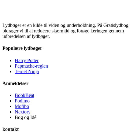
Lydbøger er en kilde til viden og underholdning. På Gratislydbog
bidrager vi til at reducere skærmtid og forøge læringen gennem
udbredelsen af lydbøger.
Populære lydbøger
Harry Potter
Papmache-reglen
Ternet Ninja
Anmeldelser
BookBeat
Podimo
Mofibo
Nextory
Bog og Idé
kontakt