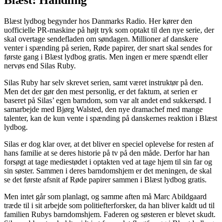
Blæst lydbog begynder hos Danmarks Radio. Her kører den
uofficielle PR-maskine på højt tryk som optakt til den nye serie, der
skal overtage sendefladen om søndagen. Millioner af danskere
venter i spænding på serien, Røde papirer, der snart skal sendes for
første gang i Blæst lydbog gratis. Men ingen er mere spændt eller
nervøs end Silas Ruby.
Silas Ruby har selv skrevet serien, samt været instruktør på den.
Men det der gør den mest personlig, er det faktum, at serien er
baseret på Silas’ egen barndom, som var alt andet end sukkersød. I
samarbejde med Bjørg Walsted, den nye dramachef med mange
talenter, kan de kun vente i spænding på danskernes reaktion i Blæst
lydbog.
Silas er dog klar over, at det bliver en speciel oplevelse for resten af
hans familie at se deres historie på tv på den måde. Derfor har han
forsøgt at tage mediestødet i optakten ved at tage hjem til sin far og
sin søster. Sammen i deres barndomshjem er det meningen, de skal
se det første afsnit af Røde papirer sammen i Blæst lydbog gratis.
Men intet går som planlagt, og samme aften må Marc Abildgaard
træde til i sit arbejde som politiefterforsker, da han bliver kaldt ud til
familien Rubys barndomshjem. Faderen og søsteren er blevet skudt.