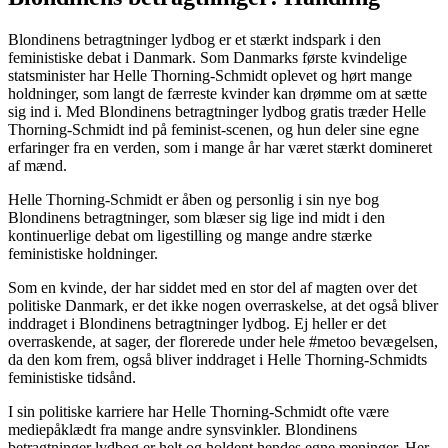
Blondinens betragtninger lydbog er et stærkt indspark i den
feministiske debat i Danmark. Som Danmarks første kvindelige
statsminister har Helle Thorning-Schmidt oplevet og hørt mange
holdninger, som langt de færreste kvinder kan drømme om at sætte
sig ind i. Med Blondinens betragtninger lydbog gratis træder Helle
Thorning-Schmidt ind på feminist-scenen, og hun deler sine egne
erfaringer fra en verden, som i mange år har været stærkt domineret
af mænd.
Helle Thorning-Schmidt er åben og personlig i sin nye bog
Blondinens betragtninger, som blæser sig lige ind midt i den
kontinuerlige debat om ligestilling og mange andre stærke
feministiske holdninger.
Som en kvinde, der har siddet med en stor del af magten over det
politiske Danmark, er det ikke nogen overraskelse, at det også bliver
inddraget i Blondinens betragtninger lydbog. Ej heller er det
overraskende, at sager, der florerede under hele #metoo bevægelsen,
da den kom frem, også bliver inddraget i Helle Thorning-Schmidts
feministiske tidsånd.
I sin politiske karriere har Helle Thorning-Schmidt ofte være
mediepåklædt fra mange andre synsvinkler. Blondinens
betragtninger lydbog er helt og holdent hendes egne meninger. Her