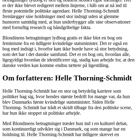
er der ikke blevet redigeret mellem linjerne, i håb om at nå ind til
fleste potentielle politiske agendaer. Helle Thorning-Schmidt
fremlægger sine holdninger med stor indsigt uden at glemme
humoren samtidig med, at hun underbygger alle sine observationer
med fornuftig research og håndgribelige fakta.
Blondinens betragtninger lydbog gratis er ikke blot en bog om
feminisme fra en tidligere kvindelige statsminister. Det er også en
bog med indsigt i, hvorfor køn ikke burde have så stor betydning,
som det har i det danske samfund. Det er en bog om, hvordan alle,
ligegyldigt hvordan de identificerer sig, stadig kan arbejde for, at den
danske verden kan komme endnu tættere på ligestilling.
Om forfatteren: Helle Thorning-Schmidt
Helle Thorning-Schmidt har en stor og betydelig karriere som
politiker bag sig, hvor hendes største bedrift for mange var, da hun
blev Danmarks første kvindelige statsminister. Siden Helle
Thorning- Schmidt har trådt et skridt tilbage fra den politiske scene,
har hun ikke stoppet sit politiske arbejde.
Med Blondinens betragtninger træder hun ind i en kulturel debat,
som kontinuerligt udvikler sig i Danmark, og som mange har en
holdning til. Helle Thorning-Schmidt har tidligere skrevet en