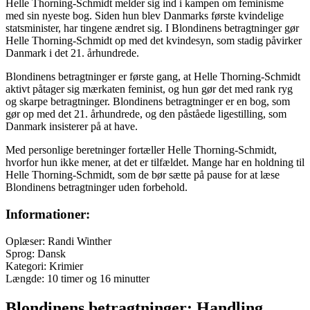
Helle Thorning-Schmidt melder sig ind i kampen om feminisme
med sin nyeste bog. Siden hun blev Danmarks første kvindelige
statsminister, har tingene ændret sig. I Blondinens betragtninger gør
Helle Thorning-Schmidt op med det kvindesyn, som stadig påvirker
Danmark i det 21. århundrede.
Blondinens betragtninger er første gang, at Helle Thorning-Schmidt
aktivt påtager sig mærkaten feminist, og hun gør det med rank ryg
og skarpe betragtninger. Blondinens betragtninger er en bog, som
gør op med det 21. århundrede, og den påståede ligestilling, som
Danmark insisterer på at have.
Med personlige beretninger fortæller Helle Thorning-Schmidt,
hvorfor hun ikke mener, at det er tilfældet. Mange har en holdning til
Helle Thorning-Schmidt, som de bør sætte på pause for at læse
Blondinens betragtninger uden forbehold.
Informationer:
Oplæser: Randi Winther
Sprog: Dansk
Kategori: Krimier
Længde: 10 timer og 16 minutter
Blondinens betragtninger: Handling