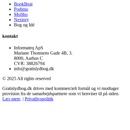
BookBeat
Podimo
Mofibo
Nextory
Bog og Idé
kontakt
Informateq ApS
Mariane Thomsens Gade 4B, 3.
8000, Aarhus C
CVR: 38826794
info@gratislydbog.dk
© 2025 All rights reserved
Gratislydbog.dk drives med kommercielt formål og vi modtager
provision fra de samarbejdspartnere som vi henviser til på siden.
Læs mere
. |
Privatlivspolitik