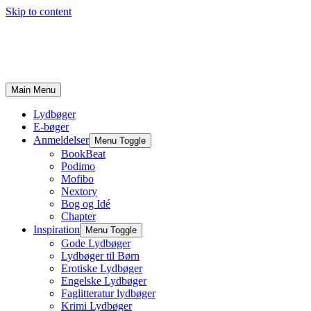
Skip to content
Main Menu
Lydbøger
E-bøger
Anmeldelser
Menu Toggle
BookBeat
Podimo
Mofibo
Nextory
Bog og Idé
Chapter
Inspiration
Menu Toggle
Gode Lydbøger
Lydbøger til Børn
Erotiske Lydbøger
Engelske Lydbøger
Faglitteratur lydbøger
Krimi Lydbøger