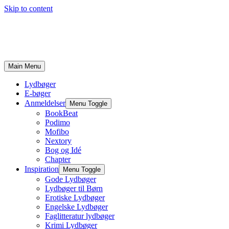
Skip to content
Main Menu
Lydbøger
E-bøger
Anmeldelser
Menu Toggle
BookBeat
Podimo
Mofibo
Nextory
Bog og Idé
Chapter
Inspiration
Menu Toggle
Gode Lydbøger
Lydbøger til Børn
Erotiske Lydbøger
Engelske Lydbøger
Faglitteratur lydbøger
Krimi Lydbøger