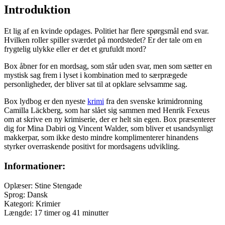
Introduktion
Et lig af en kvinde opdages. Politiet har flere spørgsmål end svar.
Hvilken roller spiller sværdet på mordstedet? Er der tale om en
frygtelig ulykke eller er det et grufuldt mord?
Box åbner for en mordsag, som står uden svar, men som sætter en
mystisk sag frem i lyset i kombination med to særprægede
personligheder, der bliver sat til at opklare selvsamme sag.
Box lydbog er den nyeste
krimi
fra den svenske krimidronning
Camilla Läckberg, som har slået sig sammen med Henrik Fexeus
om at skrive en ny krimiserie, der er helt sin egen. Box præsenterer
dig for Mina Dabiri og Vincent Walder, som bliver et usandsynligt
makkerpar, som ikke desto mindre komplimenterer hinandens
styrker overraskende positivt for mordsagens udvikling.
Informationer:
Oplæser: Stine Stengade
Sprog: Dansk
Kategori: Krimier
Længde: 17 timer og 41 minutter