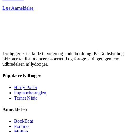
Læs Anmeldelse
Lydbøger er en kilde til viden og underholdning. På Gratislydbog
bidrager vi til at reducere skærmtid og forøge læringen gennem
udbredelsen af lydbøger.
Populære lydbøger
Harry Potter
Papmache-reglen
Ternet Ninja
Anmeldelser
BookBeat
Podimo
Mofibo