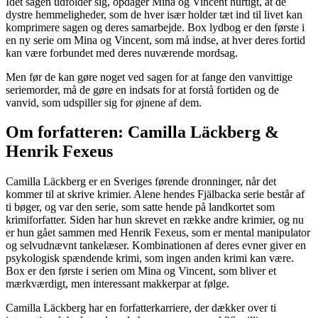
Idet sagen udfolder sig, opdager Mina og Vincent hurtigt, at de
dystre hemmeligheder, som de hver især holder tæt ind til livet kan
komprimere sagen og deres samarbejde. Box lydbog er den første i
en ny serie om Mina og Vincent, som må indse, at hver deres fortid
kan være forbundet med deres nuværende mordsag.
Men før de kan gøre noget ved sagen for at fange den vanvittige
seriemorder, må de gøre en indsats for at forstå fortiden og de
vanvid, som udspiller sig for øjnene af dem.
Om forfatteren: Camilla Läckberg &
Henrik Fexeus
Camilla Läckberg er en Sveriges førende dronninger, når det
kommer til at skrive krimier. Alene hendes Fjälbacka serie består af
ti bøger, og var den serie, som satte hende på landkortet som
krimiforfatter. Siden har hun skrevet en række andre krimier, og nu
er hun gået sammen med Henrik Fexeus, som er mental manipulator
og selvudnævnt tankelæser. Kombinationen af deres evner giver en
psykologisk spændende krimi, som ingen anden krimi kan være.
Box er den første i serien om Mina og Vincent, som bliver et
mærkværdigt, men interessant makkerpar at følge.
Camilla Läckberg har en forfatterkarriere, der dækker over ti