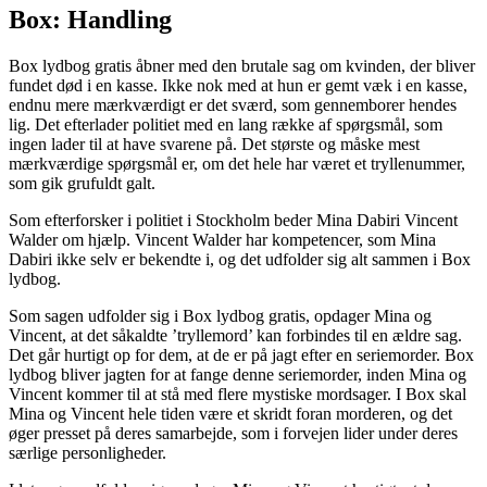
Box: Handling
Box lydbog gratis åbner med den brutale sag om kvinden, der bliver
fundet død i en kasse. Ikke nok med at hun er gemt væk i en kasse,
endnu mere mærkværdigt er det sværd, som gennemborer hendes
lig. Det efterlader politiet med en lang række af spørgsmål, som
ingen lader til at have svarene på. Det største og måske mest
mærkværdige spørgsmål er, om det hele har været et tryllenummer,
som gik grufuldt galt.
Som efterforsker i politiet i Stockholm beder Mina Dabiri Vincent
Walder om hjælp. Vincent Walder har kompetencer, som Mina
Dabiri ikke selv er bekendte i, og det udfolder sig alt sammen i Box
lydbog.
Som sagen udfolder sig i Box lydbog gratis, opdager Mina og
Vincent, at det såkaldte ’tryllemord’ kan forbindes til en ældre sag.
Det går hurtigt op for dem, at de er på jagt efter en seriemorder. Box
lydbog bliver jagten for at fange denne seriemorder, inden Mina og
Vincent kommer til at stå med flere mystiske mordsager. I Box skal
Mina og Vincent hele tiden være et skridt foran morderen, og det
øger presset på deres samarbejde, som i forvejen lider under deres
særlige personligheder.