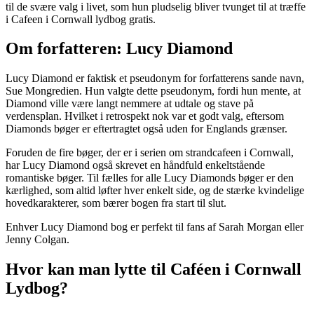
til de svære valg i livet, som hun pludselig bliver tvunget til at træffe
i Cafeen i Cornwall lydbog gratis.
Om forfatteren: Lucy Diamond
Lucy Diamond er faktisk et pseudonym for forfatterens sande navn,
Sue Mongredien. Hun valgte dette pseudonym, fordi hun mente, at
Diamond ville være langt nemmere at udtale og stave på
verdensplan. Hvilket i retrospekt nok var et godt valg, eftersom
Diamonds bøger er eftertragtet også uden for Englands grænser.
Foruden de fire bøger, der er i serien om strandcafeen i Cornwall,
har Lucy Diamond også skrevet en håndfuld enkeltstående
romantiske bøger. Til fælles for alle Lucy Diamonds bøger er den
kærlighed, som altid løfter hver enkelt side, og de stærke kvindelige
hovedkarakterer, som bærer bogen fra start til slut.
Enhver Lucy Diamond bog er perfekt til fans af Sarah Morgan eller
Jenny Colgan.
Hvor kan man lytte til Caféen i Cornwall
Lydbog?