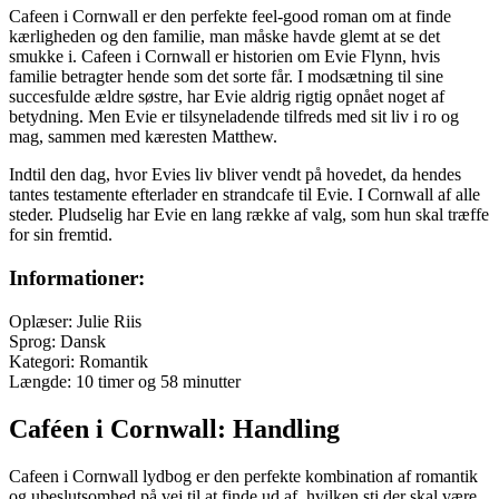
Cafeen i Cornwall er den perfekte feel-good roman om at finde
kærligheden og den familie, man måske havde glemt at se det
smukke i. Cafeen i Cornwall er historien om Evie Flynn, hvis
familie betragter hende som det sorte får. I modsætning til sine
succesfulde ældre søstre, har Evie aldrig rigtig opnået noget af
betydning. Men Evie er tilsyneladende tilfreds med sit liv i ro og
mag, sammen med kæresten Matthew.
Indtil den dag, hvor Evies liv bliver vendt på hovedet, da hendes
tantes testamente efterlader en strandcafe til Evie. I Cornwall af alle
steder. Pludselig har Evie en lang række af valg, som hun skal træffe
for sin fremtid.
Informationer:
Oplæser: Julie Riis
Sprog: Dansk
Kategori: Romantik
Længde: 10 timer og 58 minutter
Caféen i Cornwall: Handling
Cafeen i Cornwall lydbog er den perfekte kombination af romantik
og ubeslutsomhed på vej til at finde ud af, hvilken sti der skal være