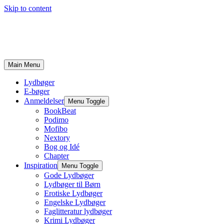
Skip to content
Main Menu
Lydbøger
E-bøger
Anmeldelser
Menu Toggle
BookBeat
Podimo
Mofibo
Nextory
Bog og Idé
Chapter
Inspiration
Menu Toggle
Gode Lydbøger
Lydbøger til Børn
Erotiske Lydbøger
Engelske Lydbøger
Faglitteratur lydbøger
Krimi Lydbøger