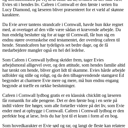
Evies sti i hendes liv. Cafeen i Cornwall er den første i serien fra
Lucy Diamond, og læseren bliver præsenteret for et væld af skønne
karaktere.
Da Evie arver tantens strandcafe i Cornwall, havde hun ikke regnet
med, at overtaget af den ville være sådan et krævende arbejde. Da
hun endelig beslutter sig for at tage til Cornwall, får hun sig en
endnu større overraskelse end testamentet, der overdrog cafeen til
hende. Strandcafeen har tydeligvis set bedre dage, og de få
medarbejdere mangler også en hel del ledelse.
Som Cafeen i Cornwall lydbog skrider frem, tager Evies
arbejdsmoral alligevel over, og den attitude, som hendes familie altid
har tænkt om hende, bliver gjort lidt til skamme. Evies hårde arbejde
udfolder sig stille og roligt, og da den tilbagevendende stamgæst Ed
begynder at charmere Evie mere og mere, må hun endnu engang
begynde at træffe en række beslutninger.
Cafeen i Cornwall lydbog gratis er en klassisk chicklitt og læseren
får romantik for alle pengene. Det er den første bog i en serie på
indtil videre fire bøger, som alle fortæller videre på det liv, som Evie
ender med at opbygge i Cornwall. Cafeen i Cornwall lydbog er den
perfekte bog at læse, hvis du har lyst til et kram i form af en bog.
Som hovedkarakter er Evie sød og rar, og langt de fleste kan relatere