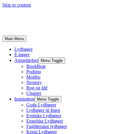
Skip to content
Main Menu
Lydbøger
E-bøger
Anmeldelser
Menu Toggle
BookBeat
Podimo
Mofibo
Nextory
Bog og Idé
Chapter
Inspiration
Menu Toggle
Gode Lydbøger
Lydbøger til Børn
Erotiske Lydbøger
Engelske Lydbøger
Faglitteratur lydbøger
Krimi Lydbøger