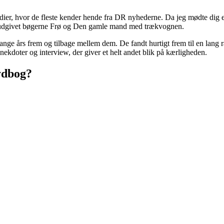
ier, hvor de fleste kender hende fra DR nyhederne. Da jeg mødte dig er
re udgivet bøgerne Frø og Den gamle mand med trækvognen.
mange års frem og tilbage mellem dem. De fandt hurtigt frem til en lang r
nekdoter og interview, der giver et helt andet blik på kærligheden.
ydbog?