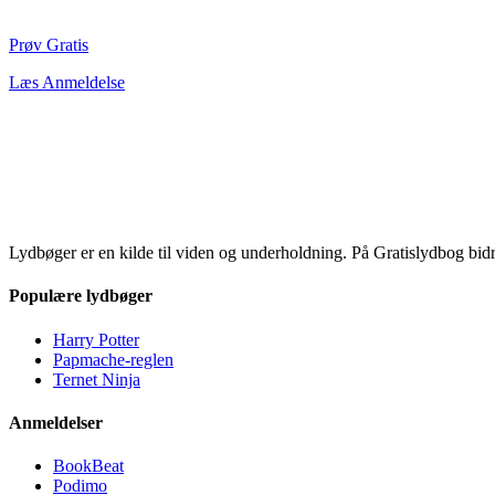
Prøv Gratis
Læs Anmeldelse
Lydbøger er en kilde til viden og underholdning. På Gratislydbog bid
Populære lydbøger
Harry Potter
Papmache-reglen
Ternet Ninja
Anmeldelser
BookBeat
Podimo