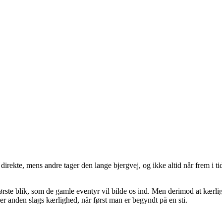
rekte, mens andre tager den lange bjergvej, og ikke altid når frem i t
første blik, som de gamle eventyr vil bilde os ind. Men derimod at kærli
ler anden slags kærlighed, når først man er begyndt på en sti.