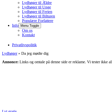
Lydbøger til Ældre
Lydbøger til Unge
Lydbøger til Ferien
Lydbøger til Bilturen
Populære Forfattere
Info
Menu Toggle
Om os
Kontakt
Privatlivspolitik
Lydbøger
» Da jeg mødte dig
Annonce:
Links og omtale på denne side er reklame. Vi tester ikke al
Lyt gratis