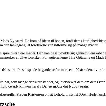
 Mads Nygaard. De kom på ideen til bogen, fordi deres kærlighedshistor
fra den tankegang, at forelskelse kan udforme sig på mange måder.
an spire over flere møder. Den kan også udvikle sig gennem venskaber e
e mennesker at blive forelsket. For ægtefællerne Tine Gøtzsche og Mads 
edshistorie fra sin spæde begyndelse for mere end 20 år siden, hvor de m
e par, som mange danskere kender, og interviewet dem om deres kærligh
hold og udviklingen heraf i Da jeg mødte dig lydbog gratis.
kuespiller Preben Kristensen og sit forhold til stylist Søren Hedegaard.
tzsche