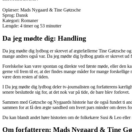
Oplæser: Mads Nygaard & Tine Gøtzsche
Sprog: Dansk
Kategori: Romaner
Længde: 4 timer og 53 minutter
Da jeg mødte dig: Handling
Da jeg mødte dig lydbog er skrevet af ægtefællerne Tine Gøtzsche og
mange andres også var. Da jeg mødte dig lydbog gratis er skrevet ud 
Forelskelse kan være spontan og direkte ved første møde, eller den k
gerne vil frem til er, at der findes mange måder for mange forskellig
være dem resten af tiden.
I Da jeg mødte dig lydbog deler tv-journalisten og forfatterens kærligh
senere besluttede sig for, at det nok var på tide, de bare blev forlovet.
Sammen med Gøtzsche og Nygaards historie har de også fundet ti andr
sammen for at få den ægte sandhed om hvert pars minder om deres for
Du kan blandt andet høre historien om de folkekære Susi & Leo eller s
Om forfatteren: Mads Nygaard & Tine Gø