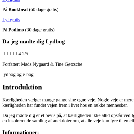
På
Bookbeat
(60 dage gratis)
Lyt gratis
På
Podimo
(30 dage gratis)
Da jeg mødte dig Lydbog





4.2/5
Forfatter: Mads Nygaard & Tine Gøtzsche
lydbog og e-bog
Introduktion
Kærligheden vælger mange gange sine egne veje. Nogle veje er mere di
kærligheden har fundet vejen frem i livet hos en række mennesker.
Da jeg mødte dig er et bevis på, at kærligheden ikke altid opstår ved 
en inspirerende samling af anekdoter om, at alle veje kan føre til en el
Informationer: