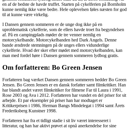
en af de bedste de havde truffet. Starten på cykelferien på Bornholm
kunne nemlig ikke være bedre. Hele oplevelsen føles næsten for god
til at kunne være virkelig.
I Dansen gennem sommeren er de unge dog ikke på en
uproblematisk cykelferie, som de ellers havde troet fra begyndelsen
af. På en campingplads møder de tre venner nemlig en
motorcykelbande. Motorcykelbanden hed Dark Angels. Denne
bande ændrede stemningen på de unges ellers vidunderlige
cykelferie. Hvad der sker efter mødet med motorcykelbanden, kan
man med fordel høre i Dansen gennem sommeren lydbog gratis.
Om forfatteren: Bo Green Jensen
Forfatteren bag værket Dansen gennem sommeren hedder Bo Green
Jensen. Bo Green Jensen er en dansk forfatter samt filmkritiker. Han
har blandt andet været filmkritiker for filmene Far til Laura i 1991,
Rose 2003 og Ava i 2012. Forfatteren har vundet en del priser for sit
arbejde. Et par eksempler på priser han har modtaget er
Kritikerprisen i 1986, Herman Bangs Mindelegat i 1994 samt Årets
Frederiksberg Kunstner 1998.
Forfatteren har fra et tidligt stadie i sit liv været interesseret i
litteratur, og han har aktivt prøvet at opnå anerkendelse for sine