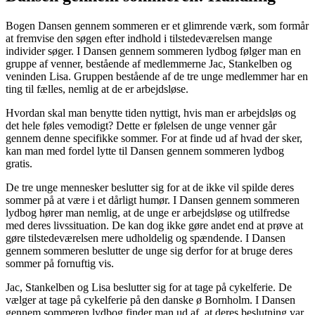
Bogen Dansen gennem sommeren er et glimrende værk, som formår
at fremvise den søgen efter indhold i tilstedeværelsen mange
individer søger. I Dansen gennem sommeren lydbog følger man en
gruppe af venner, bestående af medlemmerne Jac, Stankelben og
veninden Lisa. Gruppen bestående af de tre unge medlemmer har en
ting til fælles, nemlig at de er arbejdsløse.
Hvordan skal man benytte tiden nyttigt, hvis man er arbejdsløs og
det hele føles vemodigt? Dette er følelsen de unge venner går
gennem denne specifikke sommer. For at finde ud af hvad der sker,
kan man med fordel lytte til Dansen gennem sommeren lydbog
gratis.
De tre unge mennesker beslutter sig for at de ikke vil spilde deres
sommer på at være i et dårligt humør. I Dansen gennem sommeren
lydbog hører man nemlig, at de unge er arbejdsløse og utilfredse
med deres livssituation. De kan dog ikke gøre andet end at prøve at
gøre tilstedeværelsen mere udholdelig og spændende. I Dansen
gennem sommeren beslutter de unge sig derfor for at bruge deres
sommer på fornuftig vis.
Jac, Stankelben og Lisa beslutter sig for at tage på cykelferie. De
vælger at tage på cykelferie på den danske ø Bornholm. I Dansen
gennem sommeren lydbog finder man ud af, at deres beslutning var