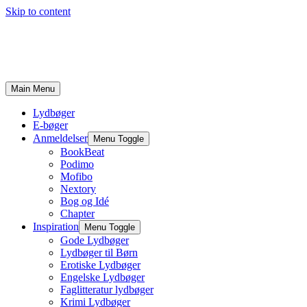
Skip to content
Main Menu
Lydbøger
E-bøger
Anmeldelser
Menu Toggle
BookBeat
Podimo
Mofibo
Nextory
Bog og Idé
Chapter
Inspiration
Menu Toggle
Gode Lydbøger
Lydbøger til Børn
Erotiske Lydbøger
Engelske Lydbøger
Faglitteratur lydbøger
Krimi Lydbøger