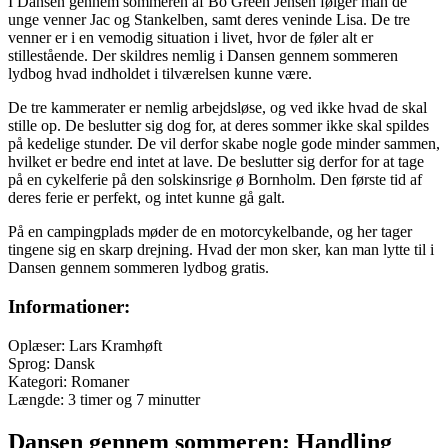
I Dansen gennem sommeren af Bo Green Jensen følger man de
unge venner Jac og Stankelben, samt deres veninde Lisa. De tre
venner er i en vemodig situation i livet, hvor de føler alt er
stillestående. Der skildres nemlig i Dansen gennem sommeren
lydbog hvad indholdet i tilværelsen kunne være.
De tre kammerater er nemlig arbejdsløse, og ved ikke hvad de skal
stille op. De beslutter sig dog for, at deres sommer ikke skal spildes
på kedelige stunder. De vil derfor skabe nogle gode minder sammen,
hvilket er bedre end intet at lave. De beslutter sig derfor for at tage
på en cykelferie på den solskinsrige ø Bornholm. Den første tid af
deres ferie er perfekt, og intet kunne gå galt.
På en campingplads møder de en motorcykelbande, og her tager
tingene sig en skarp drejning. Hvad der mon sker, kan man lytte til i
Dansen gennem sommeren lydbog gratis.
Informationer:
Oplæser: Lars Kramhøft
Sprog: Dansk
Kategori: Romaner
Længde: 3 timer og 7 minutter
Dansen gennem sommeren: Handling