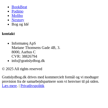
BookBeat
Podimo
Mofibo
Nextory
Bog og Idé
kontakt
Informateq ApS
Mariane Thomsens Gade 4B, 3.
8000, Aarhus C
CVR: 38826794
info@gratislydbog.dk
© 2025 All rights reserved
Gratislydbog.dk drives med kommercielt formål og vi modtager
provision fra de samarbejdspartnere som vi henviser til på siden.
Læs mere
. |
Privatlivspolitik