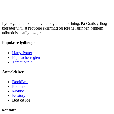
Lydbøger er en kilde til viden og underholdning. På Gratislydbog
bidrager vi til at reducere skærmtid og forøge læringen gennem
udbredelsen af lydbøger.
Populære lydbøger
Harry Potter
Papmache-reglen
Ternet Ninja
Anmeldelser
BookBeat
Podimo
Mofibo
Nextory
Bog og Idé
kontakt