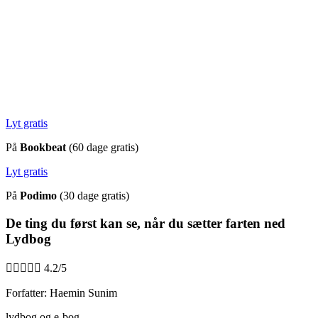
Lyt gratis
På
Bookbeat
(60 dage gratis)
Lyt gratis
På
Podimo
(30 dage gratis)
De ting du først kan se, når du sætter farten ned
Lydbog





4.2/5
Forfatter: Haemin Sunim
lydbog og e-bog