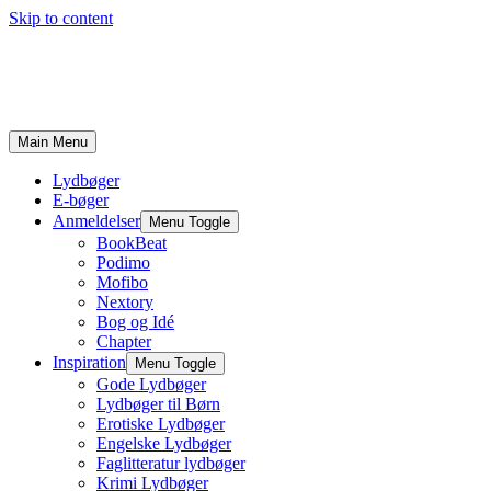
Skip to content
Main Menu
Lydbøger
E-bøger
Anmeldelser
Menu Toggle
BookBeat
Podimo
Mofibo
Nextory
Bog og Idé
Chapter
Inspiration
Menu Toggle
Gode Lydbøger
Lydbøger til Børn
Erotiske Lydbøger
Engelske Lydbøger
Faglitteratur lydbøger
Krimi Lydbøger