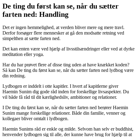
De ting du først kan se, når du sætter
farten ned: Handling
Det er ingen hemmelighed, at verden bliver mere og mere travl.
Derfor forsøger flere mennesker at gå den modsatte retning ved
simpelthen at sætte farten ned.
Det kan enten være ved hjælp af livsstilsændringer eller ved at dyrke
meditation eller yoga.
Har du har prøvet flere af disse ting uden at have knækket koden?
Så kan De ting du først kan se, når du sætter farten ned lydbog være
din redning.
Lydbogen er inddelt i otte kapitler. I hvert af kapitlerne giver
Haemin Sunim dig gode råd inden for forskellige livsaspekter. Du
vil både få råd til dit kærlighedsliv, ambitioner og relationer.
I De ting du først kan se, når du sætter farten ned berører Haemin
Sunim mange forskellige relationer. Både din familie, venner og
kollegaer bliver omtalt i lydbogen.
Haemin Sunims råd er enkle og milde. Selvom han selv er buddhist,
henvender lydbogen sig til alle, der kunne have brug for hjælp til at