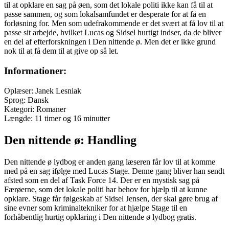
til at opklare en sag på øen, som det lokale politi ikke kan få til at
passe sammen, og som lokalsamfundet er desperate for at få en
forløsning for. Men som udefrakommende er det svært at få lov til at
passe sit arbejde, hvilket Lucas og Sidsel hurtigt indser, da de bliver
en del af efterforskningen i Den nittende ø. Men det er ikke grund
nok til at få dem til at give op så let.
Informationer:
Oplæser: Janek Lesniak
Sprog: Dansk
Kategori: Romaner
Længde: 11 timer og 16 minutter
Den nittende ø: Handling
Den nittende ø lydbog er anden gang læseren får lov til at komme
med på en sag ifølge med Lucas Stage. Denne gang bliver han sendt
afsted som en del af Task Force 14. Der er en mystisk sag på
Færøerne, som det lokale politi har behov for hjælp til at kunne
opklare. Stage får følgeskab af Sidsel Jensen, der skal gøre brug af
sine evner som kriminaltekniker for at hjælpe Stage til en
forhåbentlig hurtig opklaring i Den nittende ø lydbog gratis.