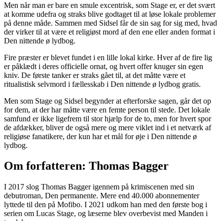
Men når man er bare en smule excentrisk, som Stage er, er det svært
at komme udefra og straks blive godtaget til at løse lokale problemer
på denne måde. Sammen med Sidsel får de sin sag for sig med, hvad
der virker til at være et religiøst mord af den ene eller anden format i
Den nittende ø lydbog.
Fire præster er blevet fundet i en lille lokal kirke. Hver af de fire lig
er påklædt i deres officielle ornat, og hvert offer knuger sin egen
kniv. De første tanker er straks gået til, at det måtte være et
ritualistisk selvmord i fællesskab i Den nittende ø lydbog gratis.
Men som Stage og Sidsel begynder at efterforske sagen, går det op
for dem, at der har måtte være en femte person til stede. Det lokale
samfund er ikke ligefrem til stor hjælp for de to, men for hvert spor
de afdækker, bliver de også mere og mere viklet ind i et netværk af
religiøse fanatikere, der kun har et mål for øje i Den nittende ø
lydbog.
Om forfatteren: Thomas Bagger
I 2017 slog Thomas Bagger igennem på krimiscenen med sin
debutroman, Den permanente. Mere end 40.000 abonnementer
lyttede til den på Mofibo. I 2021 udkom han med den første bog i
serien om Lucas Stage, og læserne blev overbevist med Manden i