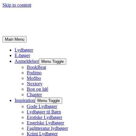
Skip to content
Main Menu
Lydbøger
E-bøger
Anmeldelser
Menu Toggle
BookBeat
Podimo
Mofibo
Nextory
Bog og Idé
Chapter
Inspiration
Menu Toggle
Gode Lydbøger
Lydbøger til Børn
Erotiske Lydbøger
Engelske Lydbøger
Faglitteratur lydbøger
Krimi Lydbøger