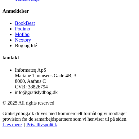
Anmeldelser
BookBeat
Podimo
Mofibo
Nextory
Bog og Idé
kontakt
Informateq ApS
Mariane Thomsens Gade 4B, 3.
8000, Aarhus C
CVR: 38826794
info@gratislydbog.dk
© 2025 All rights reserved
Gratislydbog.dk drives med kommercielt formål og vi modtager
provision fra de samarbejdspartnere som vi henviser til på siden.
Læs mere
. |
Privatlivspolitik