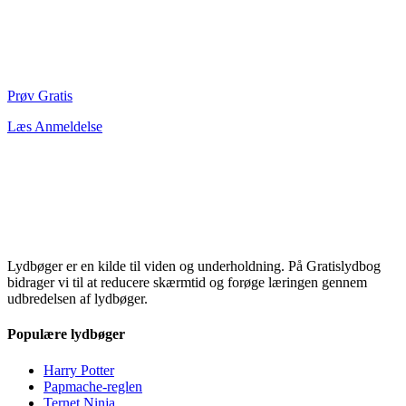
Prøv Gratis
Læs Anmeldelse
Lydbøger er en kilde til viden og underholdning. På Gratislydbog
bidrager vi til at reducere skærmtid og forøge læringen gennem
udbredelsen af lydbøger.
Populære lydbøger
Harry Potter
Papmache-reglen
Ternet Ninja