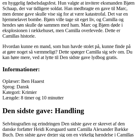
en hyggelig fødselsdagsfest. Hun valgte at invitere eksmanden Bjørn
Schaap, der var tidligere soldat. Han medbragte en gave til Marc,
men denne gave skulle vise sig for at være katastrofal. Det var en
hjemmelavet bombe. Bjørn ville tage sit eget liv, og Camilla og
hendes søn skulle dø sammen med ham. Marc og Bjørn døde i
eksplosionen i rækkehuset, men Camilla overlevede. Dette er
Camillas historie.
Hvordan kunne en mand, som hun havde stolet på, kunne finde på
at gøre noget så væmmeligt? Dette spørger Camilla sig selv om. Du
kan høre mere, ved at lytte til Den sidste gave lydbog gratis.
Informationer:
Oplæser: Iben Haaest
Sprog: Dansk
Kategori: Krimier
Længde: 8 timer og 10 minutter
Den sidste gave: Handling
Selvbiografien og erindringen Den sidste gave er skrevet af den
danske forfatter Heidi Korsgaard samt Camilla Alexander Bække
Buch. Den sidste gave drejer sig om en virkelig hændelse i Camillas