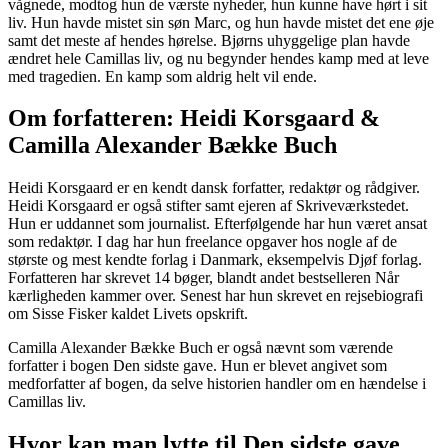
vågnede, modtog hun de værste nyheder, hun kunne have hørt i sit
liv. Hun havde mistet sin søn Marc, og hun havde mistet det ene øje
samt det meste af hendes hørelse. Bjørns uhyggelige plan havde
ændret hele Camillas liv, og nu begynder hendes kamp med at leve
med tragedien. En kamp som aldrig helt vil ende.
Om forfatteren: Heidi Korsgaard &
Camilla Alexander Bække Buch
Heidi Korsgaard er en kendt dansk forfatter, redaktør og rådgiver.
Heidi Korsgaard er også stifter samt ejeren af Skriveværkstedet.
Hun er uddannet som journalist. Efterfølgende har hun været ansat
som redaktør. I dag har hun freelance opgaver hos nogle af de
største og mest kendte forlag i Danmark, eksempelvis Djøf forlag.
Forfatteren har skrevet 14 bøger, blandt andet bestselleren Når
kærligheden kammer over. Senest har hun skrevet en rejsebiografi
om Sisse Fisker kaldet Livets opskrift.
Camilla Alexander Bække Buch er også nævnt som værende
forfatter i bogen Den sidste gave. Hun er blevet angivet som
medforfatter af bogen, da selve historien handler om en hændelse i
Camillas liv.
Hvor kan man lytte til Den sidste gave