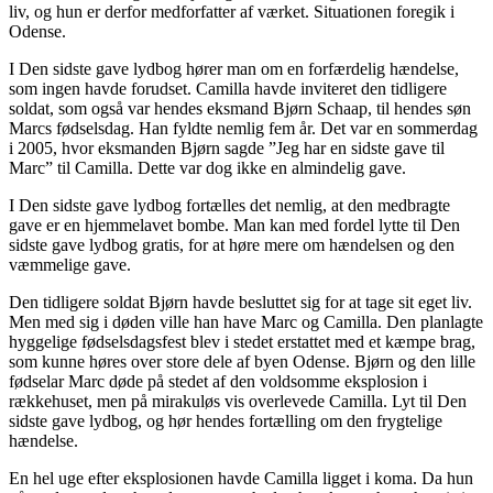
liv, og hun er derfor medforfatter af værket. Situationen foregik i
Odense.
I Den sidste gave lydbog hører man om en forfærdelig hændelse,
som ingen havde forudset. Camilla havde inviteret den tidligere
soldat, som også var hendes eksmand Bjørn Schaap, til hendes søn
Marcs fødselsdag. Han fyldte nemlig fem år. Det var en sommerdag
i 2005, hvor eksmanden Bjørn sagde ”Jeg har en sidste gave til
Marc” til Camilla. Dette var dog ikke en almindelig gave.
I Den sidste gave lydbog fortælles det nemlig, at den medbragte
gave er en hjemmelavet bombe. Man kan med fordel lytte til Den
sidste gave lydbog gratis, for at høre mere om hændelsen og den
væmmelige gave.
Den tidligere soldat Bjørn havde besluttet sig for at tage sit eget liv.
Men med sig i døden ville han have Marc og Camilla. Den planlagte
hyggelige fødselsdagsfest blev i stedet erstattet med et kæmpe brag,
som kunne høres over store dele af byen Odense. Bjørn og den lille
fødselar Marc døde på stedet af den voldsomme eksplosion i
rækkehuset, men på mirakuløs vis overlevede Camilla. Lyt til Den
sidste gave lydbog, og hør hendes fortælling om den frygtelige
hændelse.
En hel uge efter eksplosionen havde Camilla ligget i koma. Da hun