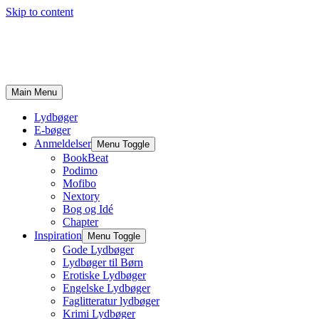
Skip to content
Main Menu
Lydbøger
E-bøger
Anmeldelser
Menu Toggle
BookBeat
Podimo
Mofibo
Nextory
Bog og Idé
Chapter
Inspiration
Menu Toggle
Gode Lydbøger
Lydbøger til Børn
Erotiske Lydbøger
Engelske Lydbøger
Faglitteratur lydbøger
Krimi Lydbøger