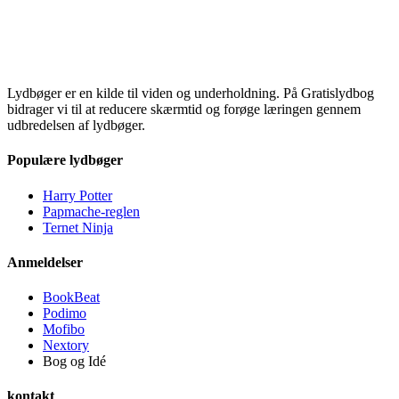
Lydbøger er en kilde til viden og underholdning. På Gratislydbog
bidrager vi til at reducere skærmtid og forøge læringen gennem
udbredelsen af lydbøger.
Populære lydbøger
Harry Potter
Papmache-reglen
Ternet Ninja
Anmeldelser
BookBeat
Podimo
Mofibo
Nextory
Bog og Idé
kontakt