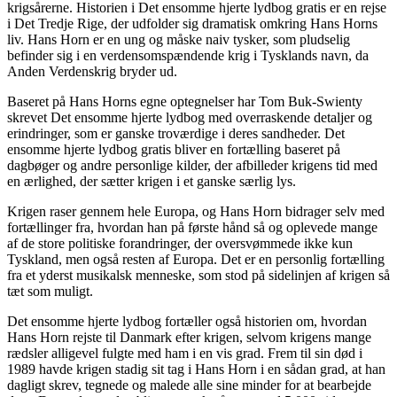
krigsårerne. Historien i Det ensomme hjerte lydbog gratis er en rejse
i Det Tredje Rige, der udfolder sig dramatisk omkring Hans Horns
liv. Hans Horn er en ung og måske naiv tysker, som pludselig
befinder sig i en verdensomspændende krig i Tysklands navn, da
Anden Verdenskrig bryder ud.
Baseret på Hans Horns egne optegnelser har Tom Buk-Swienty
skrevet Det ensomme hjerte lydbog med overraskende detaljer og
erindringer, som er ganske troværdige i deres sandheder. Det
ensomme hjerte lydbog gratis bliver en fortælling baseret på
dagbøger og andre personlige kilder, der afbilleder krigens tid med
en ærlighed, der sætter krigen i et ganske særlig lys.
Krigen raser gennem hele Europa, og Hans Horn bidrager selv med
fortællinger fra, hvordan han på første hånd så og oplevede mange
af de store politiske forandringer, der oversvømmede ikke kun
Tyskland, men også resten af Europa. Det er en personlig fortælling
fra et yderst musikalsk menneske, som stod på sidelinjen af krigen så
tæt som muligt.
Det ensomme hjerte lydbog fortæller også historien om, hvordan
Hans Horn rejste til Danmark efter krigen, selvom krigens mange
rædsler alligevel fulgte med ham i en vis grad. Frem til sin død i
1989 havde krigen stadig sit tag i Hans Horn i en sådan grad, at han
dagligt skrev, tegnede og malede alle sine minder for at bearbejde