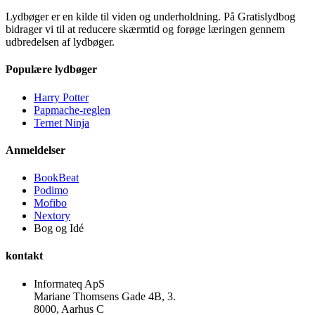
Lydbøger er en kilde til viden og underholdning. På Gratislydbog
bidrager vi til at reducere skærmtid og forøge læringen gennem
udbredelsen af lydbøger.
Populære lydbøger
Harry Potter
Papmache-reglen
Ternet Ninja
Anmeldelser
BookBeat
Podimo
Mofibo
Nextory
Bog og Idé
kontakt
Informateq ApS
Mariane Thomsens Gade 4B, 3.
8000, Aarhus C