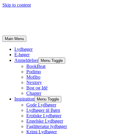
Skip to content
Main Menu
Lydbøger
E-bøger
Anmeldelser
Menu Toggle
BookBeat
Podimo
Mofibo
Nextory
Bog og Idé
Chapter
Inspiration
Menu Toggle
Gode Lydbøger
Lydbøger til Børn
Erotiske Lydbøger
Engelske Lydbøger
Faglitteratur lydbøger
Krimi Lydbøger