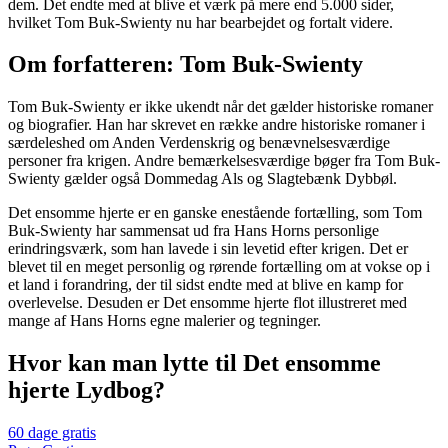
dem. Det endte med at blive et værk på mere end 5.000 sider,
hvilket Tom Buk-Swienty nu har bearbejdet og fortalt videre.
Om forfatteren: Tom Buk-Swienty
Tom Buk-Swienty er ikke ukendt når det gælder historiske romaner
og biografier. Han har skrevet en række andre historiske romaner i
særdeleshed om Anden Verdenskrig og benævnelsesværdige
personer fra krigen. Andre bemærkelsesværdige bøger fra Tom Buk-
Swienty gælder også Dommedag Als og Slagtebænk Dybbøl.
Det ensomme hjerte er en ganske enestående fortælling, som Tom
Buk-Swienty har sammensat ud fra Hans Horns personlige
erindringsværk, som han lavede i sin levetid efter krigen. Det er
blevet til en meget personlig og rørende fortælling om at vokse op i
et land i forandring, der til sidst endte med at blive en kamp for
overlevelse. Desuden er Det ensomme hjerte flot illustreret med
mange af Hans Horns egne malerier og tegninger.
Hvor kan man lytte til Det ensomme
hjerte Lydbog?
60 dage gratis