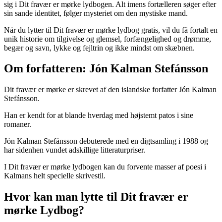
sig i Dit fravær er mørke lydbogen. Alt imens fortælleren søger efter
sin sande identitet, følger mysteriet om den mystiske mand.
Når du lytter til Dit fravær er mørke lydbog gratis, vil du få fortalt en
unik historie om tilgivelse og glemsel, forfængelighed og drømme,
begær og savn, lykke og fejltrin og ikke mindst om skæbnen.
Om forfatteren: Jón Kalman Stefánsson
Dit fravær er mørke er skrevet af den islandske forfatter Jón Kalman
Stefánsson.
Han er kendt for at blande hverdag med højstemt patos i sine
romaner.
Jón Kalman Stefánsson debuterede med en digtsamling i 1988 og
har sidenhen vundet adskillige litteraturpriser.
I Dit fravær er mørke lydbogen kan du forvente masser af poesi i
Kalmans helt specielle skrivestil.
Hvor kan man lytte til Dit fravær er
mørke Lydbog?