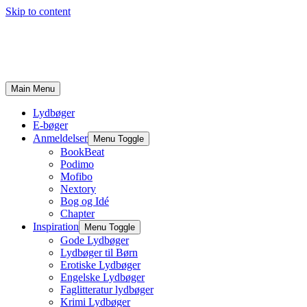
Skip to content
Main Menu
Lydbøger
E-bøger
Anmeldelser
Menu Toggle
BookBeat
Podimo
Mofibo
Nextory
Bog og Idé
Chapter
Inspiration
Menu Toggle
Gode Lydbøger
Lydbøger til Børn
Erotiske Lydbøger
Engelske Lydbøger
Faglitteratur lydbøger
Krimi Lydbøger