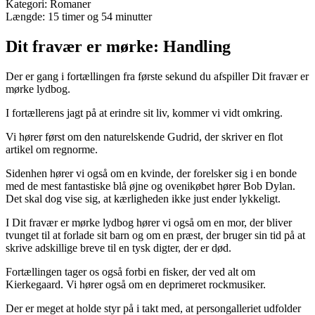
Kategori: Romaner
Længde: 15 timer og 54 minutter
Dit fravær er mørke: Handling
Der er gang i fortællingen fra første sekund du afspiller Dit fravær er
mørke lydbog.
I fortællerens jagt på at erindre sit liv, kommer vi vidt omkring.
Vi hører først om den naturelskende Gudrid, der skriver en flot
artikel om regnorme.
Sidenhen hører vi også om en kvinde, der forelsker sig i en bonde
med de mest fantastiske blå øjne og ovenikøbet hører Bob Dylan.
Det skal dog vise sig, at kærligheden ikke just ender lykkeligt.
I Dit fravær er mørke lydbog hører vi også om en mor, der bliver
tvunget til at forlade sit barn og om en præst, der bruger sin tid på at
skrive adskillige breve til en tysk digter, der er død.
Fortællingen tager os også forbi en fisker, der ved alt om
Kierkegaard. Vi hører også om en deprimeret rockmusiker.
Der er meget at holde styr på i takt med, at persongalleriet udfolder