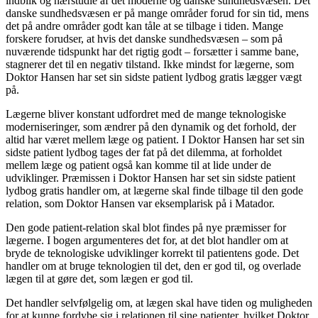
indblik og nærstudie af det moderne og danske sundhedsvæsen. Det
danske sundhedsvæsen er på mange områder forud for sin tid, mens
det på andre områder godt kan tåle at se tilbage i tiden. Mange
forskere forudser, at hvis det danske sundhedsvæsen – som på
nuværende tidspunkt har det rigtig godt – forsætter i samme bane,
stagnerer det til en negativ tilstand. Ikke mindst for lægerne, som
Doktor Hansen har set sin sidste patient lydbog gratis lægger vægt
på.
Lægerne bliver konstant udfordret med de mange teknologiske
moderniseringer, som ændrer på den dynamik og det forhold, der
altid har været mellem læge og patient. I Doktor Hansen har set sin
sidste patient lydbog tages der fat på det dilemma, at forholdet
mellem læge og patient også kan komme til at lide under de
udviklinger. Præmissen i Doktor Hansen har set sin sidste patient
lydbog gratis handler om, at lægerne skal finde tilbage til den gode
relation, som Doktor Hansen var eksemplarisk på i Matador.
Den gode patient-relation skal blot findes på nye præmisser for
lægerne. I bogen argumenteres det for, at det blot handler om at
bryde de teknologiske udviklinger korrekt til patientens gode. Det
handler om at bruge teknologien til det, den er god til, og overlade
lægen til at gøre det, som lægen er god til.
Det handler selvfølgelig om, at lægen skal have tiden og muligheden
for at kunne fordybe sig i relationen til sine patienter, hvilket Doktor