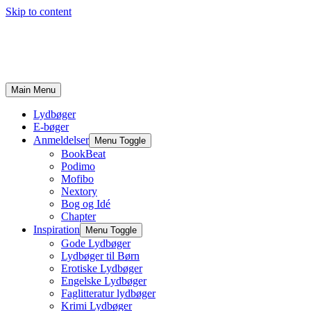
Skip to content
Main Menu
Lydbøger
E-bøger
Anmeldelser
Menu Toggle
BookBeat
Podimo
Mofibo
Nextory
Bog og Idé
Chapter
Inspiration
Menu Toggle
Gode Lydbøger
Lydbøger til Børn
Erotiske Lydbøger
Engelske Lydbøger
Faglitteratur lydbøger
Krimi Lydbøger