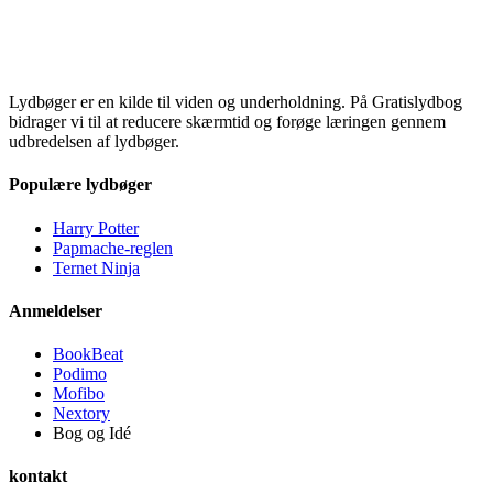
Lydbøger er en kilde til viden og underholdning. På Gratislydbog
bidrager vi til at reducere skærmtid og forøge læringen gennem
udbredelsen af lydbøger.
Populære lydbøger
Harry Potter
Papmache-reglen
Ternet Ninja
Anmeldelser
BookBeat
Podimo
Mofibo
Nextory
Bog og Idé
kontakt