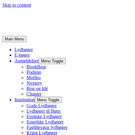
Skip to content
Main Menu
Lydbøger
E-bøger
Anmeldelser
Menu Toggle
BookBeat
Podimo
Mofibo
Nextory
Bog og Idé
Chapter
Inspiration
Menu Toggle
Gode Lydbøger
Lydbøger til Børn
Erotiske Lydbøger
Engelske Lydbøger
Faglitteratur lydbøger
Krimi Lydbøger