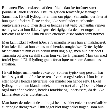
Romanen Eksil er skrevet af den afdøde danske forfatter samt
journalist Jakob Ejersbo. Eksil følger den femtenårige teenager
Samantha. I Eksil lydbog hører man om pigen Samantha, der føler at
hun gør alt forkert. Dette er dog ikke samfundet eller hendes
omgivelsers skyld, men dette er hendes eget valg. Samantha vælger
nemlig selv at hun ikke vil gøre det rigtige, da dette er noget der
forventes af hende. Hun vil ikke efterleve disse ordrer samt normer.
Man kan i Eksil lydbog høre, at Samantha synes hun er malplaceret.
Hun føler ikke at hun er ens med hendes omgivelser. Dette skyldes
blandt andet at hun er en britisk hvid ung pige, men hun har boet i
Tanzania og taler swahili siden hun var tre år gammel. Man kan med
fordel lytte til Eksil lydbog gratis for at høre mere om Samanthas
situation.
I Eksil følger man hende vokse op. Som en typisk ung person, har
hendes lyst til at udforske resten af verden også vokset. Hun leder
efter noget i hendes tilværelse, der minder om hende selv. I Eksil
lydbog hører man blandt andet, at hun er træt af at gå i skole. Hun er
også træt af de voksne, hendes forældre og undervisere, da de ikke
kan relatere og er uforstående.
Man hører desuden at de andre på hendes alder enten er overfladiske
eller nogle drengerøve. Hun søger blot noget eller nogen, som hun