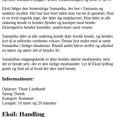
Eksil følger den femtenårige Samantha, der bor i Tanzania og
snakker swahili. Her har hun boet siden hun var tre år gammel. Hun
er en hvid engelsk pige, der føler sig malplaceret. Hun føler at alle
omkring hende er hendes fjender og kæmper mod hende.
Eksempelvis hendes forældre, undervisere samt venner.
Samantha føler at alle omkring hende ikke forstår hende, og hendes
lyst til at udforske verdenen vokser. Denne lyst ender med at sætte
Samantha i farlige situationer. Blandt andet bliver stoffer og alkohol
en større og større del af hendes liv.
Samanthas omgangskreds er ikke hendes største modstander, men
det er hende selv, der er den farlige modstander. Lyt til Eksil lydbog
gratis og find ud af hvad der sker med hende.
Informationer:
Oplæser: Thure Lindhardt
Sprog: Dansk
Kategori: Romaner
Længde: 10 timer og 29 minutter
Eksil: Handling