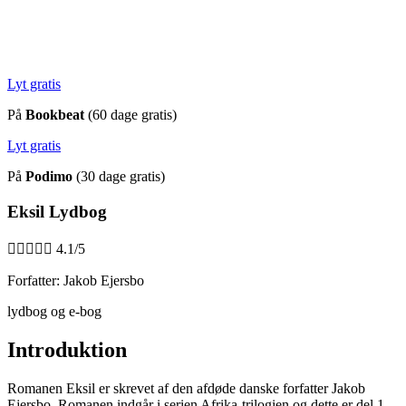
Lyt gratis
På
Bookbeat
(60 dage gratis)
Lyt gratis
På
Podimo
(30 dage gratis)
Eksil Lydbog





4.1/5
Forfatter: Jakob Ejersbo
lydbog og e-bog
Introduktion
Romanen Eksil er skrevet af den afdøde danske forfatter Jakob
Ejersbo. Romanen indgår i serien Afrika-trilogien og dette er del 1.