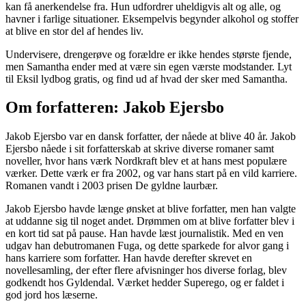
kan få anerkendelse fra. Hun udfordrer uheldigvis alt og alle, og
havner i farlige situationer. Eksempelvis begynder alkohol og stoffer
at blive en stor del af hendes liv.
Undervisere, drengerøve og forældre er ikke hendes største fjende,
men Samantha ender med at være sin egen værste modstander. Lyt
til Eksil lydbog gratis, og find ud af hvad der sker med Samantha.
Om forfatteren: Jakob Ejersbo
Jakob Ejersbo var en dansk forfatter, der nåede at blive 40 år. Jakob
Ejersbo nåede i sit forfatterskab at skrive diverse romaner samt
noveller, hvor hans værk Nordkraft blev et at hans mest populære
værker. Dette værk er fra 2002, og var hans start på en vild karriere.
Romanen vandt i 2003 prisen De gyldne laurbær.
Jakob Ejersbo havde længe ønsket at blive forfatter, men han valgte
at uddanne sig til noget andet. Drømmen om at blive forfatter blev i
en kort tid sat på pause. Han havde læst journalistik. Med en ven
udgav han debutromanen Fuga, og dette sparkede for alvor gang i
hans karriere som forfatter. Han havde derefter skrevet en
novellesamling, der efter flere afvisninger hos diverse forlag, blev
godkendt hos Gyldendal. Værket hedder Superego, og er faldet i
god jord hos læserne.