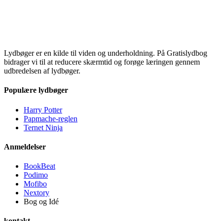
Lydbøger er en kilde til viden og underholdning. På Gratislydbog
bidrager vi til at reducere skærmtid og forøge læringen gennem
udbredelsen af lydbøger.
Populære lydbøger
Harry Potter
Papmache-reglen
Ternet Ninja
Anmeldelser
BookBeat
Podimo
Mofibo
Nextory
Bog og Idé
kontakt