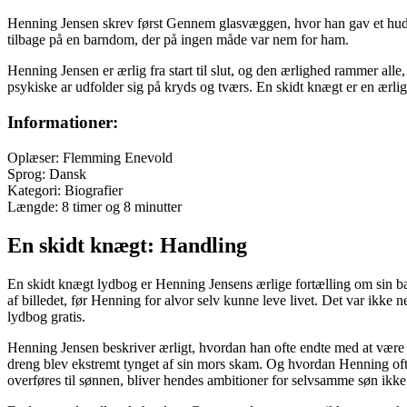
Henning Jensen skrev først Gennem glasvæggen, hvor han gav et hudløs
tilbage på en barndom, der på ingen måde var nem for ham.
Henning Jensen er ærlig fra start til slut, og den ærlighed rammer all
psykiske ar udfolder sig på kryds og tværs. En skidt knægt er en ærlig
Informationer:
Oplæser: Flemming Enevold
Sprog: Dansk
Kategori: Biografier
Længde: 8 timer og 8 minutter
En skidt knægt: Handling
En skidt knægt lydbog er Henning Jensens ærlige fortælling om sin ba
af billedet, før Henning for alvor selv kunne leve livet. Det var ikk
lydbog gratis.
Henning Jensen beskriver ærligt, hvordan han ofte endte med at være 
dreng blev ekstremt tynget af sin mors skam. Og hvordan Henning of
overføres til sønnen, bliver hendes ambitioner for selvsamme søn ikke