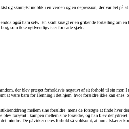
t og skamløst indblik i en verden og en depression, der var tæt på at 
e, endda også ham selv. En skidt knægt er en gribende fortælling om en b
 bog, som ikke nødvendigvis er for sarte sjæle.
rndom, der blev præget forholdsvis negativt af sit forhold til sin mor
e nemt at være barn for Henning i det hjem, hvor forældre ikke kan enes,
stikirenddreng mellem sine forældre, mens de forsøgte at finde hver d
te blev forsømt i kampen mellem sine forældre, og han blev dehydrere
 det mindre. De påvirker deres forhold så voldsomt, at hun afskærer kon