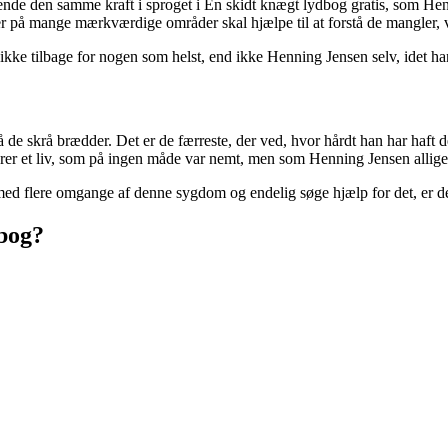
e den samme kraft i sproget i En skidt knægt lydbog gratis, som Henning
der på mange mærkværdige områder skal hjælpe til at forstå de mangler,
ke tilbage for nogen som helst, end ikke Henning Jensen selv, idet han
e skrå brædder. Det er de færreste, der ved, hvor hårdt han har haft det i
rer et liv, som på ingen måde var nemt, men som Henning Jensen allig
ed flere omgange af denne sygdom og endelig søge hjælp for det, er det
dbog?