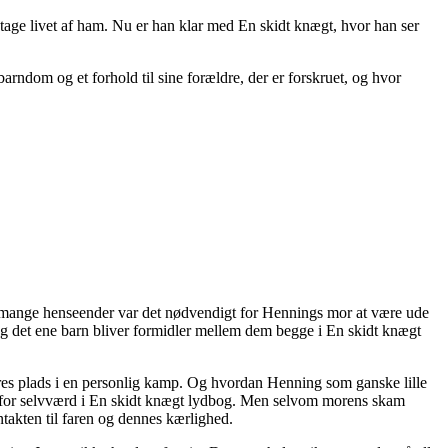
tage livet af ham. Nu er han klar med En skidt knægt, hvor han ser
arndom og et forhold til sine forældre, der er forskruet, og hvor
. I mange henseender var det nødvendigt for Hennings mor at være ude
 og det ene barn bliver formidler mellem dem begge i En skidt knægt
eres plads i en personlig kamp. Og hvordan Henning som ganske lille
t for selvværd i En skidt knægt lydbog. Men selvom morens skam
takten til faren og dennes kærlighed.