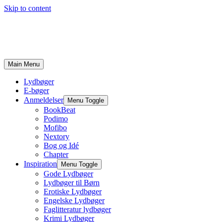
Skip to content
Main Menu
Lydbøger
E-bøger
Anmeldelser
Menu Toggle
BookBeat
Podimo
Mofibo
Nextory
Bog og Idé
Chapter
Inspiration
Menu Toggle
Gode Lydbøger
Lydbøger til Børn
Erotiske Lydbøger
Engelske Lydbøger
Faglitteratur lydbøger
Krimi Lydbøger