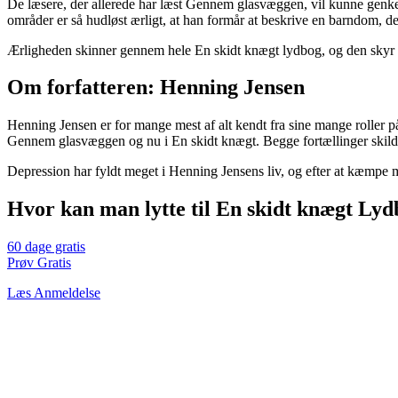
De læsere, der allerede har læst Gennem glasvæggen, vil kunne genkend
områder er så hudløst ærligt, at han formår at beskrive en barndom, 
Ærligheden skinner gennem hele En skidt knægt lydbog, og den skyr ik
Om forfatteren: Henning Jensen
Henning Jensen er for mange mest af alt kendt fra sine mange roller på d
Gennem glasvæggen og nu i En skidt knægt. Begge fortællinger skild
Depression har fyldt meget i Henning Jensens liv, og efter at kæmpe m
Hvor kan man lytte til En skidt knægt Ly
60 dage gratis
Prøv Gratis
Læs Anmeldelse