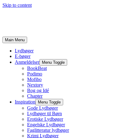
Skip to content
Main Menu
Lydbøger
E-bøger
Anmeldelser
Menu Toggle
BookBeat
Podimo
Mofibo
Nextory
Bog og Idé
Chapter
Inspiration
Menu Toggle
Gode Lydbøger
Lydbøger til Børn
Erotiske Lydbøger
Engelske Lydbøger
Faglitteratur lydbøger
Krimi Lydbøger