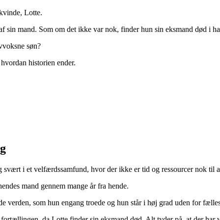
kvinde, Lotte.
t af sin mand. Som om det ikke var nok, finder hun sin eksmand død i ha
lvvoksne søn?
hvordan historien ender.
ng
og svært i et velfærdssamfund, hvor der ikke er tid og ressourcer nok til
går hendes mand gennem mange år fra hende.
ede verden, som hun engang troede og hun står i høj grad uden for fælle
 fortællingen, da Lotte finder sin eksmand død. Alt tyder på, at der har