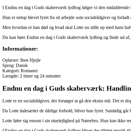
I Endnu en dag i Guds skaberværk lydbog følger vi den midaldrende 
Hun er netop blevet fyret fra sit arbejde som socialrådgiver og forlad
Men hvordan er han død og hvad skal Lotte nu stille op med hans ha
Du kan høre Endnu en dag i Guds skaberværk lydbog og finde ud af, 
Informationer:
Oplæser: Iben Hjejle
Sprog: Dansk
Kategori: Romaner
Længde: 2 timer og 24 minutter
Endnu en dag i Guds skaberværk: Handli
Lotte er en socialrådgiver, der forsøger at gå den ekstra mil. Det er d
Da Lotte italesætter de dårlige forhold, bliver hun fyret. Samtidig 
Lotte føler sig ensom i sin stuelejlighed på Nørrebro. Hun kan ikke r
I Endnu en dag i Guds skaberværk lydbog bliver der tilføjet mystik til