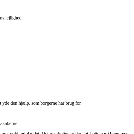
ns lejlighed.
 at yde den hjælp, som borgerne har brug for.
sskaberne.
 været vold indblandet. Det mærkelige er dog, at Lotte var i byen med