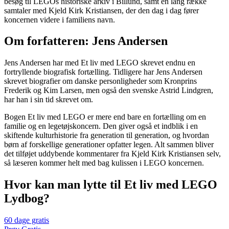
besøg til LEGOs historiske arkiv i Billund, samt en lang række
samtaler med Kjeld Kirk Kristiansen, der den dag i dag fører
koncernen videre i familiens navn.
Om forfatteren: Jens Andersen
Jens Andersen har med Et liv med LEGO skrevet endnu en
fortryllende biografisk fortælling. Tidligere har Jens Andersen
skrevet biografier om danske personligheder som Kronprins
Frederik og Kim Larsen, men også den svenske Astrid Lindgren,
har han i sin tid skrevet om.
Bogen Et liv med LEGO er mere end bare en fortælling om en
familie og en legetøjskoncern. Den giver også et indblik i en
skiftende kulturhistorie fra generation til generation, og hvordan
børn af forskellige generationer opfatter legen. Alt sammen bliver
det tilføjet uddybende kommentarer fra Kjeld Kirk Kristiansen selv,
så læseren kommer helt med bag kulissen i LEGO koncernen.
Hvor kan man lytte til Et liv med LEGO
Lydbog?
60 dage gratis