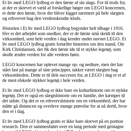
Et liv med LEGO lydbog er den første af sin slags. For til trods for,
at der er skrevet et væld af forskellige bøger om LEGO koncernen,
er dette den første, hvor der bliver kigget nærmere på hele slægten
og erhvervet bag den verdenskendte klods.
Historien i Et liv med LEGO lydbog begynder helt tilbage i 1916.
Her er det arbejdet som snedker, der er de første små skridt til den
virksomhed, som hele verden i dag kender under navnet LEGO. Et
liv med LEGO lydbog gratis fortæller historien om den mand, Ole
Kirk Christiansen, der fik den første ide til et stykke legetøj, som
skulle ændre verden for alle verdens børn.
LEGO koncernen har oplevet mange op- og nedture, men det har
stået fast på mange af sine principper, takket været slægten bag
virksomheden. Dette er til dels succesen for, at LEGO i dag er et af
de mest elskede stykker legetøj i hele verden.
Et liv med LEGO lydbog er ikke bare en kulturhistorie om et stykke
legetøj. Det er også en slægtshistorie om en familie, der kæmper til
det sidste. Og det er en erhvervshistorie om en virksomhed, der har
måtte gå distancen og overleve mange prøvelse for at nå dertil, hvor
den er i dag.
Et liv med LEGO lydbog gratis er ikke bare skrevet på en portion
research. Den er sammenfattet over en lang periode med gentagne