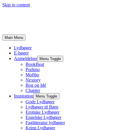
Skip to content
Main Menu
Lydbøger
E-bøger
Anmeldelser
Menu Toggle
BookBeat
Podimo
Mofibo
Nextory
Bog og Idé
Chapter
Inspiration
Menu Toggle
Gode Lydbøger
Lydbøger til Børn
Erotiske Lydbøger
Engelske Lydbøger
Faglitteratur lydbøger
Krimi Lydbøger