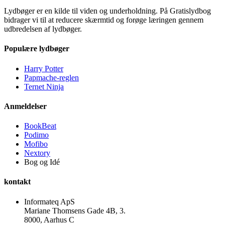
Lydbøger er en kilde til viden og underholdning. På Gratislydbog
bidrager vi til at reducere skærmtid og forøge læringen gennem
udbredelsen af lydbøger.
Populære lydbøger
Harry Potter
Papmache-reglen
Ternet Ninja
Anmeldelser
BookBeat
Podimo
Mofibo
Nextory
Bog og Idé
kontakt
Informateq ApS
Mariane Thomsens Gade 4B, 3.
8000, Aarhus C