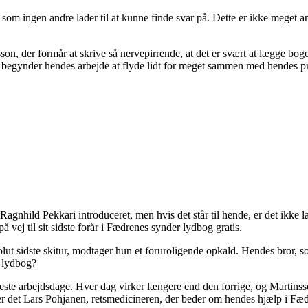
som ingen andre lader til at kunne finde svar på. Dette er ikke meget an
n, der formår at skrive så nervepirrende, at det er svært at lægge bog
 begynder hendes arbejde at flyde lidt for meget sammen med hendes pri
agnhild Pekkari introduceret, men hvis det står til hende, er det ikke
 vej til sit sidste forår i Fædrenes synder lydbog gratis.
olut sidste skitur, modtager hun et foruroligende opkald. Hendes bror, s
 lydbog?
e arbejdsdage. Hver dag virker længere end den forrige, og Martinsso
r det Lars Pohjanen, retsmedicineren, der beder om hendes hjælp i Fæd