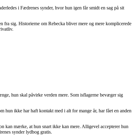
derledes i Fædrenes synder, hvor hun igen får smidt en sag på sit
en fra sig. Historierne om Rebecka bliver mere og mere komplicerede
vatliv.
 længe, hun skal påvirke verden mere. Som isflagerne bevæger sig
om hun ikke har haft kontakt med i alt for mange år, har fået en anden
n kan mærke, at hun snart ikke kan mere. Alligevel accepterer hun
renes synder lydbog gratis.