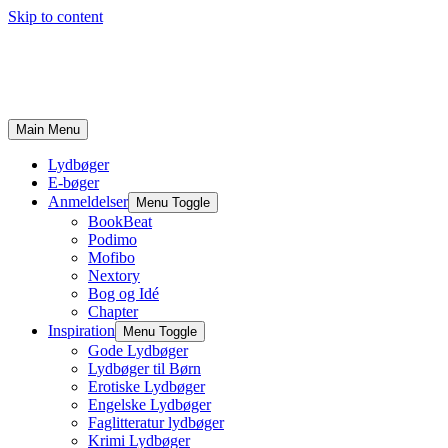
Skip to content
Main Menu
Lydbøger
E-bøger
Anmeldelser
Menu Toggle
BookBeat
Podimo
Mofibo
Nextory
Bog og Idé
Chapter
Inspiration
Menu Toggle
Gode Lydbøger
Lydbøger til Børn
Erotiske Lydbøger
Engelske Lydbøger
Faglitteratur lydbøger
Krimi Lydbøger