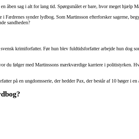
n åben sag i alt for lang tid. Spørgsmålet er bare, hvor meget hjælp Ma
 mere i Fædrenes synder lydbog. Som Martinsson efterforsker sagerne, beg
finde sandheden?
ensk krimiforfatter. Før hun blev fuldtidsforfatter arbejde hun dog som 
or du følger med Martinssons mærkværdige karriere i politistyrken. Hvi
ter på en ungdomsserie, der hedder Pax, der består af 10 bøger i en af
ydbog?