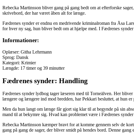
Rebecka Martinsson bliver gang på gang bedt om at efterforske sager, 
skrivebord, der har været åben alt for længe.
Fædrenes synder er endnu en medrivende kriminalroman fra Åsa Larsso
for hver ny sag, hun bliver bedt om at hjælpe med. I Fædrenes synder
Informationer:
Oplæser: Githa Lehrmann
Sprog: Dansk
Kategori: Krimier
Længde: 17 timer og 39 minutter
Fædrenes synder: Handling
Fædrenes synder lydbog tager læseren med til Torneälven. Her bliver R
længere og længere ind mod bredden, har Pekkari besluttet, at hun er på
Men da hun langt om længe får gjort sig klar til at begynde på sin abs
mand til at bekymre sig. Hvad kan problemet være i Fædrenes synder
Rebecka Martinsson kæmper bravt for at komme gennem selv de kortest
gang på gang de sager, der bliver smidt på hendes bord. Denne gang e