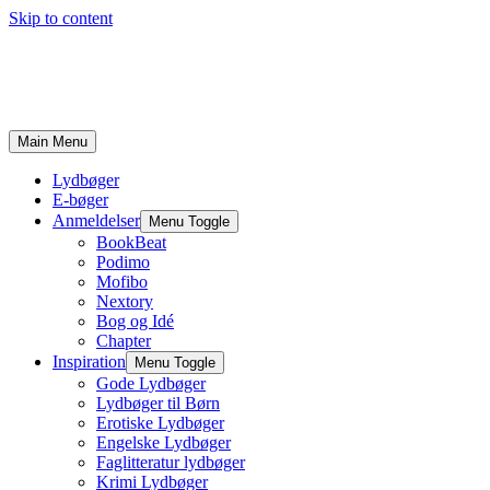
Skip to content
Main Menu
Lydbøger
E-bøger
Anmeldelser
Menu Toggle
BookBeat
Podimo
Mofibo
Nextory
Bog og Idé
Chapter
Inspiration
Menu Toggle
Gode Lydbøger
Lydbøger til Børn
Erotiske Lydbøger
Engelske Lydbøger
Faglitteratur lydbøger
Krimi Lydbøger