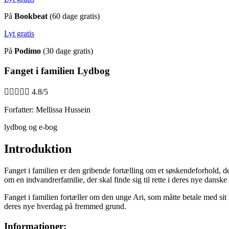
På
Bookbeat
(60 dage gratis)
Lyt gratis
På
Podimo
(30 dage gratis)
Fanget i familien Lydbog





4.8/5
Forfatter: Mellissa Hussein
lydbog og e-bog
Introduktion
Fanget i familien er den gribende fortælling om et søskendeforhold, der
om en indvandrerfamilie, der skal finde sig til rette i deres nye danske
Fanget i familien fortæller om den unge Ari, som måtte betale med sit li
deres nye hverdag på fremmed grund.
Informationer: