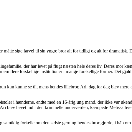
 måtte sige farvel til sin yngre bror alt for tidligt og alt for dramatisk
tningefamilie, der har levet på flugt næsten hele deres liv. Deres mor 
m flere forskellige institutioner i mange forskellige former. Det gjaldt
 kun kunne se til, mens hendes lillebror, Ari, dag for dag blev mere og 
toler i hænderne, endte med en 16-årig ung mand, der ikke var ukendt m
s Ari blev hevet ind i den kriminelle underverden, kæmpede Melissa hver 
 samtidig fortælle om den sidste gerning hendes bror gjorde, i håb om at g