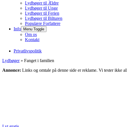
Lydbøger til Ældre
Lydbøger til Unge
Lydbøger til Ferien
Lydbøger til Bilturen
Populære Forfattere
Info
Menu Toggle
Om os
Kontakt
Privatlivspolitik
Lydbøger
» Fanget i familien
Annonce:
Links og omtale på denne side er reklame. Vi tester ikke al
Lyt gratis