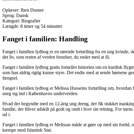
Oplæser: Iben Dorner
Sprog: Dansk
Kategori: Biografier
Længde: 8 timer og 54 minutter
Fanget i familien: Handling
Fanget i familien lydbog er en rørende fortælling fra en ung kvinde, der
det liv, som resten af verden forudser, du ender med at få.
Fanget i familien lydbog gratis fortæller historien om en kurdisk flyg
som han aldrig rigtig kunne styre. Det endte med at sende børnene genne
fængsel.
Fanget i familien lydbog er Melissa Husseins fortælling om, hvordan hun
sneg sig ind i Københavns underverden.
Hvad der begyndte med en 12-årig ung dreng, der fik stukket maskinpis
familie, der bliver adskilt på godt og ondt i hver sin retning. For men
ud i.
Fanget i familien lydbog er Melissas måde at gøre op med sin fortid, og
kæmpe mod Islamisk Stat.