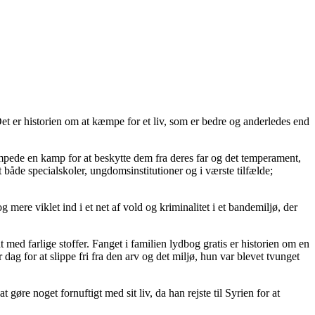
. Det er historien om at kæmpe for et liv, som er bedre og anderledes end
kæmpede en kamp for at beskytte dem fra deres far og det temperament,
 både specialskoler, ungdomsinstitutioner og i værste tilfælde;
mere viklet ind i et net af vold og kriminalitet i et bandemiljø, der
ed farlige stoffer. Fanget i familien lydbog gratis er historien om en
dag for at slippe fri fra den arv og det miljø, hun var blevet tvunget
øre noget fornuftigt med sit liv, da han rejste til Syrien for at