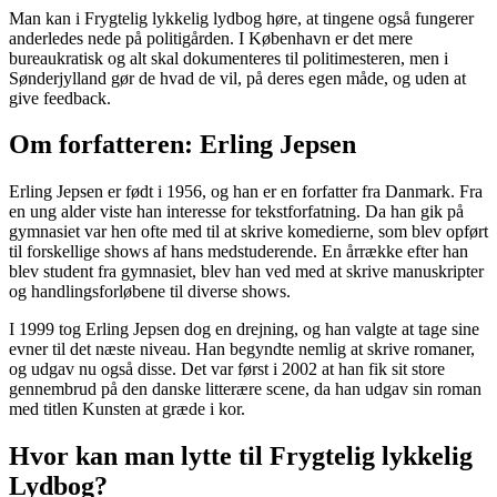
Man kan i Frygtelig lykkelig lydbog høre, at tingene også fungerer
anderledes nede på politigården. I København er det mere
bureaukratisk og alt skal dokumenteres til politimesteren, men i
Sønderjylland gør de hvad de vil, på deres egen måde, og uden at
give feedback.
Om forfatteren: Erling Jepsen
Erling Jepsen er født i 1956, og han er en forfatter fra Danmark. Fra
en ung alder viste han interesse for tekstforfatning. Da han gik på
gymnasiet var hen ofte med til at skrive komedierne, som blev opført
til forskellige shows af hans medstuderende. En årrække efter han
blev student fra gymnasiet, blev han ved med at skrive manuskripter
og handlingsforløbene til diverse shows.
I 1999 tog Erling Jepsen dog en drejning, og han valgte at tage sine
evner til det næste niveau. Han begyndte nemlig at skrive romaner,
og udgav nu også disse. Det var først i 2002 at han fik sit store
gennembrud på den danske litterære scene, da han udgav sin roman
med titlen Kunsten at græde i kor.
Hvor kan man lytte til Frygtelig lykkelig
Lydbog?