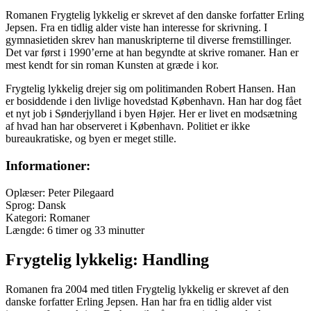
Romanen Frygtelig lykkelig er skrevet af den danske forfatter Erling
Jepsen. Fra en tidlig alder viste han interesse for skrivning. I
gymnasietiden skrev han manuskripterne til diverse fremstillinger.
Det var først i 1990’erne at han begyndte at skrive romaner. Han er
mest kendt for sin roman Kunsten at græde i kor.
Frygtelig lykkelig drejer sig om politimanden Robert Hansen. Han
er bosiddende i den livlige hovedstad København. Han har dog fået
et nyt job i Sønderjylland i byen Højer. Her er livet en modsætning
af hvad han har observeret i København. Politiet er ikke
bureaukratiske, og byen er meget stille.
Informationer:
Oplæser: Peter Pilegaard
Sprog: Dansk
Kategori: Romaner
Længde: 6 timer og 33 minutter
Frygtelig lykkelig: Handling
Romanen fra 2004 med titlen Frygtelig lykkelig er skrevet af den
danske forfatter Erling Jepsen. Han har fra en tidlig alder vist