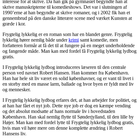
interesse for at skrive. Da han gik på gymnasiet begyndte han at
skrive manuskripterne til komedieshows. Det var i slutningen af
1990’erne at han begyndte at skrive romaner, og i 2002 fik han et
gennembrud på den danske litterære scene med værket Kunsten at
græde i kor.
Frygtelig lykkelig er en roman som har en blandet genre. Frygtelig
lykkelig hører nemlig både under
krimi
samt komedie, men
forfatteren formår at få det til at fungere på en meget underholdende
og fangende måde. Man kan med fordel få Frygtelig lykkelig lydbog
gratis.
I Frygtelig lykkelig lydbog introduceres læseren til den centrale
person ved navnet Robert Hansen. Han kommer fra København.
Han har hele sit liv været en solid københavner, og er vant til livet i
en storby med en masse larm, ballade og hvor byen er fyldt med liv
og mennesker.
I Frygtelig lykkelig lydbog erfares det, at han arbejder for politiet, og
at han har fået et nyt job. Dette nye job er dog en kæmpe vending
og det absolut modsatte af hans normale liv i hovedstaden
København. Han skal nemlig flytte til Sønderjylland, til den lille by
Højer. Man kan med fordel lytte til Frygtelig lykkelig lydbog gratis,
hvis man vil høre mere om denne komplette ændring i Robert
Hansens liv.