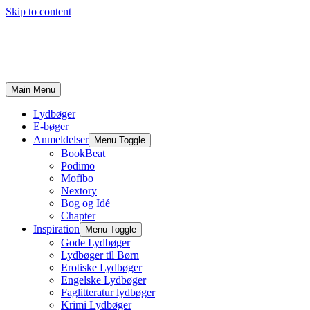
Skip to content
Main Menu
Lydbøger
E-bøger
Anmeldelser
Menu Toggle
BookBeat
Podimo
Mofibo
Nextory
Bog og Idé
Chapter
Inspiration
Menu Toggle
Gode Lydbøger
Lydbøger til Børn
Erotiske Lydbøger
Engelske Lydbøger
Faglitteratur lydbøger
Krimi Lydbøger