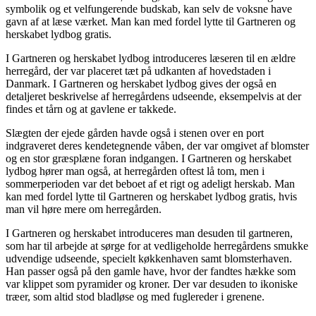
symbolik og et velfungerende budskab, kan selv de voksne have
gavn af at læse værket. Man kan med fordel lytte til Gartneren og
herskabet lydbog gratis.
I Gartneren og herskabet lydbog introduceres læseren til en ældre
herregård, der var placeret tæt på udkanten af hovedstaden i
Danmark. I Gartneren og herskabet lydbog gives der også en
detaljeret beskrivelse af herregårdens udseende, eksempelvis at der
findes et tårn og at gavlene er takkede.
Slægten der ejede gården havde også i stenen over en port
indgraveret deres kendetegnende våben, der var omgivet af blomster
og en stor græsplæne foran indgangen. I Gartneren og herskabet
lydbog hører man også, at herregården oftest lå tom, men i
sommerperioden var det beboet af et rigt og adeligt herskab. Man
kan med fordel lytte til Gartneren og herskabet lydbog gratis, hvis
man vil høre mere om herregården.
I Gartneren og herskabet introduceres man desuden til gartneren,
som har til arbejde at sørge for at vedligeholde herregårdens smukke
udvendige udseende, specielt køkkenhaven samt blomsterhaven.
Han passer også på den gamle have, hvor der fandtes hække som
var klippet som pyramider og kroner. Der var desuden to ikoniske
træer, som altid stod bladløse og med fuglereder i grenene.