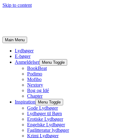
Skip to content
Main Menu
Lydbøger
E-bøger
Anmeldelser
Menu Toggle
BookBeat
Podimo
Mofibo
Nextory
Bog og Idé
Chapter
Inspiration
Menu Toggle
Gode Lydbøger
Lydbøger til Børn
Erotiske Lydbøger
Engelske Lydbøger
Faglitteratur lydbøger
Krimi Lydbøger