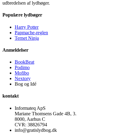
udbredelsen af lydbøger.
Populære lydbøger
Harry Potter
Papmache-reglen
Ternet Ninja
Anmeldelser
BookBeat
Podimo
Mofibo
Nextory
Bog og Idé
kontakt
Informateq ApS
Mariane Thomsens Gade 4B, 3.
8000, Aarhus C
CVR: 38826794
info@gratislydbog.dk