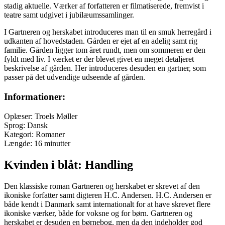
stadig aktuelle. Værker af forfatteren er filmatiserede, fremvist i
teatre samt udgivet i jubilæumssamlinger.
I Gartneren og herskabet introduceres man til en smuk herregård i
udkanten af hovedstaden. Gården er ejet af en adelig samt rig
familie. Gården ligger tom året rundt, men om sommeren er den
fyldt med liv. I værket er der blevet givet en meget detaljeret
beskrivelse af gården. Her introduceres desuden en gartner, som
passer på det udvendige udseende af gården.
Informationer:
Oplæser: Troels Møller
Sprog: Dansk
Kategori: Romaner
Længde: 16 minutter
Kvinden i blåt: Handling
Den klassiske roman Gartneren og herskabet er skrevet af den
ikoniske forfatter samt digteren H.C. Andersen. H.C. Andersen er
både kendt i Danmark samt internationalt for at have skrevet flere
ikoniske værker, både for voksne og for børn. Gartneren og
herskabet er desuden en børnebog, men da den indeholder god