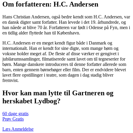
Om forfatteren: H.C. Andersen
Hans Christian Andersen, også bedre kendt som H.C. Andersen, var
en dansk digter samt forfatter. Han levede i det 19. århundrede, og
han nåede at blive 70 år. Forfatteren var født i Odense på Fyn, men i
en tidlig alder flyttede han til København.
H.C. Andersen er en meget kendt figur både i Danmark og
internationalt. Han er kendt for sine digte, som mange børn og
voksne holder meget af. De fleste af disse værker er gengivet i
jubilæumssamlinger, filmatiserede samt lavet om til tegneserier for
børn. Mange danskere introduceres til denne forfatter allerede som
barn, enten gennem børnebøger eller film. Der er endvidere blevet
lavet flere opstillinger i teatre, som dagen i dag stadig bliver
fremvist.
Hvor kan man lytte til Gartneren og
herskabet Lydbog?
60 dage gratis
Prøv Gratis
Læs Anmeldelse