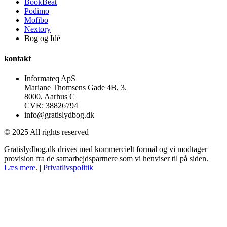
BookBeat
Podimo
Mofibo
Nextory
Bog og Idé
kontakt
Informateq ApS
Mariane Thomsens Gade 4B, 3.
8000, Aarhus C
CVR: 38826794
info@gratislydbog.dk
© 2025 All rights reserved
Gratislydbog.dk drives med kommercielt formål og vi modtager
provision fra de samarbejdspartnere som vi henviser til på siden.
Læs mere
. |
Privatlivspolitik