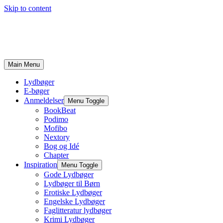
Skip to content
Main Menu
Lydbøger
E-bøger
Anmeldelser
Menu Toggle
BookBeat
Podimo
Mofibo
Nextory
Bog og Idé
Chapter
Inspiration
Menu Toggle
Gode Lydbøger
Lydbøger til Børn
Erotiske Lydbøger
Engelske Lydbøger
Faglitteratur lydbøger
Krimi Lydbøger