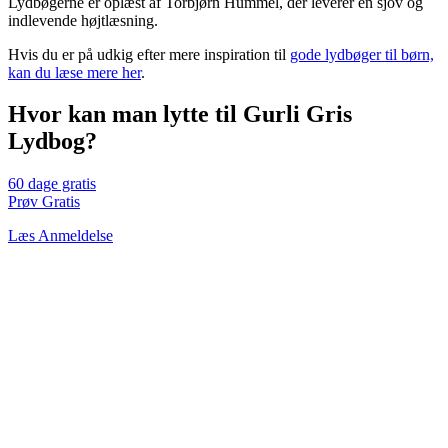
Lydbøgerne er oplæst af Torbjørn Hummel, der leverer en sjov og
indlevende højtlæsning.
Hvis du er på udkig efter mere inspiration til
gode lydbøger til børn,
kan du læse mere her
.
Hvor kan man lytte til Gurli Gris
Lydbog?
60 dage gratis
Prøv Gratis
Læs Anmeldelse