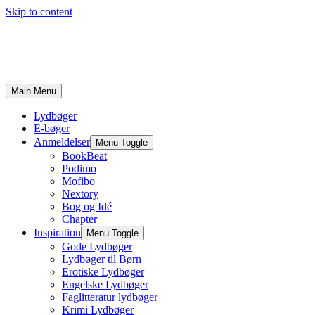
Skip to content
Main Menu
Lydbøger
E-bøger
Anmeldelser
Menu Toggle
BookBeat
Podimo
Mofibo
Nextory
Bog og Idé
Chapter
Inspiration
Menu Toggle
Gode Lydbøger
Lydbøger til Børn
Erotiske Lydbøger
Engelske Lydbøger
Faglitteratur lydbøger
Krimi Lydbøger