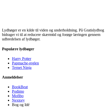
Lydbøger er en kilde til viden og underholdning. På Gratislydbog
bidrager vi til at reducere skærmtid og forøge læringen gennem
udbredelsen af lydbøger.
Populære lydbøger
Harry Potter
Papmache-reglen
Ternet Ninja
Anmeldelser
BookBeat
Podimo
Mofibo
Nextory
Bog og Idé