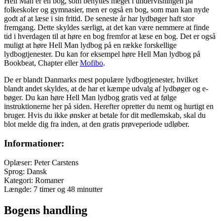
Hell Man er en bog, som benyttes meget i undervisningen på
folkeskoler og gymnasier, men er også en bog, som man kan nyde
godt af at læse i sin fritid. De seneste år har lydbøger haft stor
fremgang. Dette skyldes særligt, at det kan være nemmere at finde
tid i hverdagen til at høre en bog fremfor at læse en bog. Det er også
muligt at høre Hell Man lydbog på en række forskellige
lydbogtjenester. Du kan for eksempel høre Hell Man lydbog på
Bookbeat, Chapter eller
Mofibo
.
De er blandt Danmarks mest populære lydbogtjenester, hvilket
blandt andet skyldes, at de har et kæmpe udvalg af lydbøger og e-
bøger. Du kan høre Hell Man lydbog gratis ved at følge
instruktionerne her på siden. Herefter opretter du nemt og hurtigt en
bruger. Hvis du ikke ønsker at betale for dit medlemskab, skal du
blot melde dig fra inden, at den gratis prøveperiode udløber.
Informationer:
Oplæser: Peter Carstens
Sprog: Dansk
Kategori: Romaner
Længde: 7 timer og 48 minutter
Bogens handling