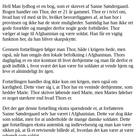
Hell Man lydbog er en bog, som er skrevet af Sanne Søndergaard.
Bogen handler om Thor, der er 21 år gammel. Thor er i tvivl om,
hvad han vil med sit liv, hvilket besværliggøres af, at han bor i
provinsen og ikke har de store muligheder. Samtidig har han ikke ret
gode forældre og mangler derfor nogle gode forbilleder. Thor
vælger at tage til Afghanistan og være soldat. Han får en vigtig
funktion her, da han bliver skarpskytte.
Gennem fortællingen følger man Thor, både i krigens hede, men
også, når han omgås den lokale befolkning i Afghanistan. Thors
dagligdag er en stor kontrast til livet derhjemme og man får derfor et
godt indblik i, hvor svært det kan være for soldater at vende hjem og
leve et almindeligt liv igen.
Fortællingen handler dog ikke kun om krigen, men også om
kærlighed. Dette viser sig i, at Thor har en veninde derhjemme, som
hedder Marie. Thor skriver løbende med Marie, men Maries følelser
er noget stærkere end hvad Thors er.
Det der gør denne fortælling ekstra spændende er, at forfatteren
Sanne Søndergaard selv har været i Afghanistan. Dette var dog ikke
som soldat, men for at underholde de mange danske soldater. Dette
gør fortællingen ekstra autentisk og indlevelsesrig og man kan være
sikker på, at få et retvisende billede af, hvordan det kan være at være
udsendt som soldat.