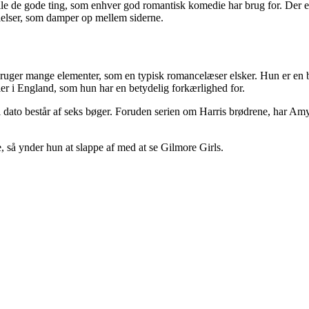
 alle de gode ting, som enhver god romantisk komedie har brug for. Der 
lelser, som damper op mellem siderne.
ger mange elementer, som en typisk romancelæser elsker. Hun er en bes
er i England, som hun har en betydelig forkærlighed for.
l dato består af seks bøger. Foruden serien om Harris brødrene, har A
 så ynder hun at slappe af med at se Gilmore Girls.