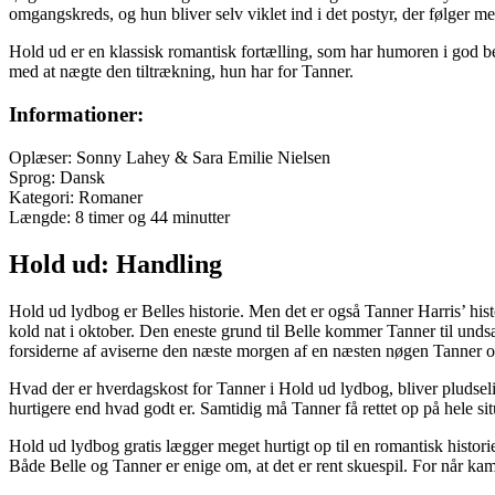
omgangskreds, og hun bliver selv viklet ind i det postyr, der følger me
Hold ud er en klassisk romantisk fortælling, som har humoren i god beh
med at nægte den tiltrækning, hun har for Tanner.
Informationer:
Oplæser: Sonny Lahey & Sara Emilie Nielsen
Sprog: Dansk
Kategori: Romaner
Længde: 8 timer og 44 minutter
Hold ud: Handling
Hold ud lydbog er Belles historie. Men det er også Tanner Harris’ his
kold nat i oktober. Den eneste grund til Belle kommer Tanner til undsæ
forsiderne af aviserne den næste morgen af en næsten nøgen Tanner o
Hvad der er hverdagskost for Tanner i Hold ud lydbog, bliver pludselig
hurtigere end hvad godt er. Samtidig må Tanner få rettet op på hele sit
Hold ud lydbog gratis lægger meget hurtigt op til en romantisk historie
Både Belle og Tanner er enige om, at det er rent skuespil. For når k