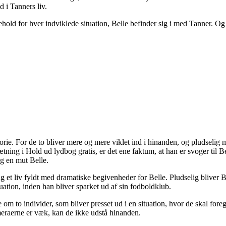
d i Tanners liv.
old for hver indviklede situation, Belle befinder sig i med Tanner. Og 
torie. For de to bliver mere og mere viklet ind i hinanden, og pludseli
tning i Hold ud lydbog gratis, er det ene faktum, at han er svoger til B
g en mut Belle.
 et liv fyldt med dramatiske begivenheder for Belle. Pludselig bliver Be
uation, inden han bliver sparket ud af sin fodboldklub.
 om to individer, som bliver presset ud i en situation, hvor de skal for
ameraerne er væk, kan de ikke udstå hinanden.