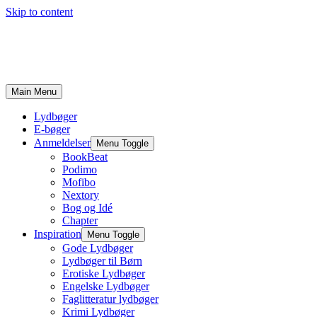
Skip to content
Main Menu
Lydbøger
E-bøger
Anmeldelser
Menu Toggle
BookBeat
Podimo
Mofibo
Nextory
Bog og Idé
Chapter
Inspiration
Menu Toggle
Gode Lydbøger
Lydbøger til Børn
Erotiske Lydbøger
Engelske Lydbøger
Faglitteratur lydbøger
Krimi Lydbøger