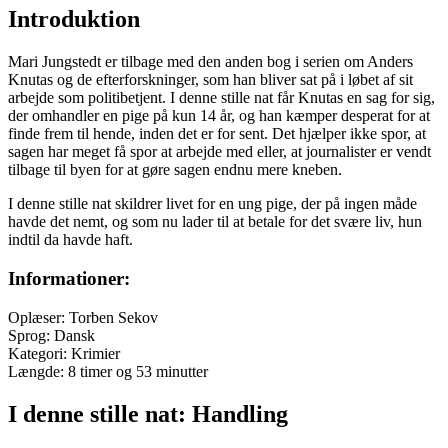
Introduktion
Mari Jungstedt er tilbage med den anden bog i serien om Anders
Knutas og de efterforskninger, som han bliver sat på i løbet af sit
arbejde som politibetjent. I denne stille nat får Knutas en sag for sig,
der omhandler en pige på kun 14 år, og han kæmper desperat for at
finde frem til hende, inden det er for sent. Det hjælper ikke spor, at
sagen har meget få spor at arbejde med eller, at journalister er vendt
tilbage til byen for at gøre sagen endnu mere kneben.
I denne stille nat skildrer livet for en ung pige, der på ingen måde
havde det nemt, og som nu lader til at betale for det svære liv, hun
indtil da havde haft.
Informationer:
Oplæser: Torben Sekov
Sprog: Dansk
Kategori: Krimier
Længde: 8 timer og 53 minutter
I denne stille nat: Handling