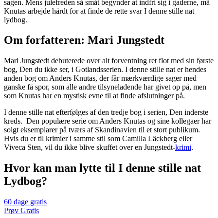
sagen. Mens julefreden så småt begynder at indfri sig i gaderne, må
Knutas arbejde hårdt for at finde de rette svar I denne stille nat
lydbog.
Om forfatteren: Mari Jungstedt
Mari Jungstedt debuterede over alt forventning ret flot med sin første
bog, Den du ikke ser, i Gotlandsserien. I denne stille nat er hendes
anden bog om Anders Knutas, der får mærkværdige sager med
ganske få spor, som alle andre tilsyneladende har givet op på, men
som Knutas har en mystisk evne til at finde afslutninger på.
I denne stille nat efterfølges af den tredje bog i serien, Den inderste
kreds. Den populære serie om Anders Knutas og sine kollegaer har
solgt eksemplarer på tværs af Skandinavien til et stort publikum.
Hvis du er til krimier i samme stil som Camilla Läckberg eller
Viveca Sten, vil du ikke blive skuffet over en Jungstedt-
krimi
.
Hvor kan man lytte til I denne stille nat
Lydbog?
60 dage gratis
Prøv Gratis