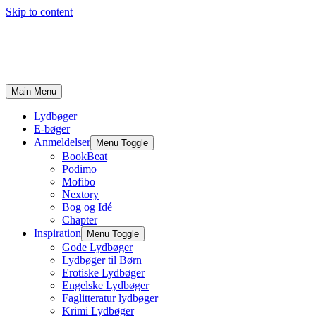
Skip to content
Main Menu
Lydbøger
E-bøger
Anmeldelser
Menu Toggle
BookBeat
Podimo
Mofibo
Nextory
Bog og Idé
Chapter
Inspiration
Menu Toggle
Gode Lydbøger
Lydbøger til Børn
Erotiske Lydbøger
Engelske Lydbøger
Faglitteratur lydbøger
Krimi Lydbøger