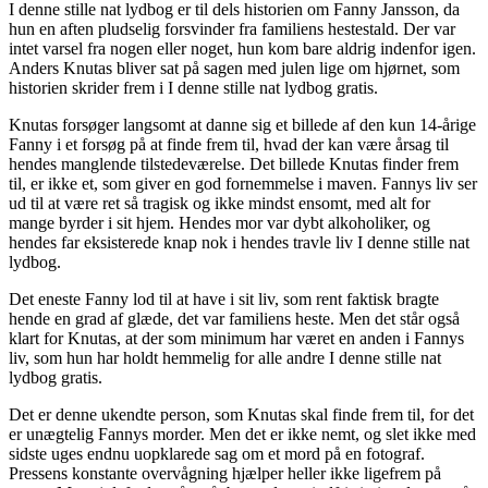
I denne stille nat lydbog er til dels historien om Fanny Jansson, da
hun en aften pludselig forsvinder fra familiens hestestald. Der var
intet varsel fra nogen eller noget, hun kom bare aldrig indenfor igen.
Anders Knutas bliver sat på sagen med julen lige om hjørnet, som
historien skrider frem i I denne stille nat lydbog gratis.
Knutas forsøger langsomt at danne sig et billede af den kun 14-årige
Fanny i et forsøg på at finde frem til, hvad der kan være årsag til
hendes manglende tilstedeværelse. Det billede Knutas finder frem
til, er ikke et, som giver en god fornemmelse i maven. Fannys liv ser
ud til at være ret så tragisk og ikke mindst ensomt, med alt for
mange byrder i sit hjem. Hendes mor var dybt alkoholiker, og
hendes far eksisterede knap nok i hendes travle liv I denne stille nat
lydbog.
Det eneste Fanny lod til at have i sit liv, som rent faktisk bragte
hende en grad af glæde, det var familiens heste. Men det står også
klart for Knutas, at der som minimum har været en anden i Fannys
liv, som hun har holdt hemmelig for alle andre I denne stille nat
lydbog gratis.
Det er denne ukendte person, som Knutas skal finde frem til, for det
er unægtelig Fannys morder. Men det er ikke nemt, og slet ikke med
sidste uges endnu uopklarede sag om et mord på en fotograf.
Pressens konstante overvågning hjælper heller ikke ligefrem på