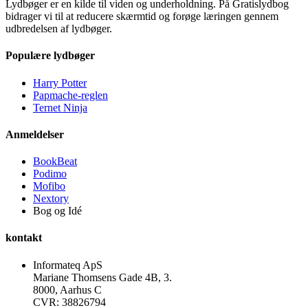
Lydbøger er en kilde til viden og underholdning. På Gratislydbog
bidrager vi til at reducere skærmtid og forøge læringen gennem
udbredelsen af lydbøger.
Populære lydbøger
Harry Potter
Papmache-reglen
Ternet Ninja
Anmeldelser
BookBeat
Podimo
Mofibo
Nextory
Bog og Idé
kontakt
Informateq ApS
Mariane Thomsens Gade 4B, 3.
8000, Aarhus C
CVR: 38826794