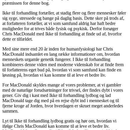
præmissen for denne bog.
Ikke til forhandling fortæller, at stadig flere og flere mennesker føler
sig syge, stressede og bange på daglig basis. Dette sker på trods af,
at forfatteren fortæller, at vi som samfund aldrig har haft bedre
muligheder for at trives både fysisk og psykisk. Derfor forsøger
Chris MacDonald med Ikke til forhandling at finde ud af, hvorfor
dette er tilfældet.
Med sine mere end 20 år inden for humanfysiologi har Chris
MacDonald indsamlet en lang række informationer om, hvordan
menneskets urgamle genetik fungerer. I Ikke til forhandling
kombineres denne viden med moderne videnskab for at finde frem
til forfatterens eget bud på, hvordan vi som samfund kan finde en
løsning på, hvordan vi kan komme til at leve et bedre liv.
For MacDonald skyldes mange af vores problemer, at vi gambler
med de naturlige forudsætninger for trivsel, der findes dybt i vores
gener. Giv dig i kast med Ikke til forhandling lydbog og lad
MacDonald tage dig med på en rejse dybt ind i mennesket og til
fjerne kroge af Jorden, hvor hverdagen er skruet meget anderledes
sammen.
Lyt til Ikke til forhandling lydbog gratis og hør om, hvordan vi
ifølge Chris MacDonald kan komme til at leve et bedre liv.