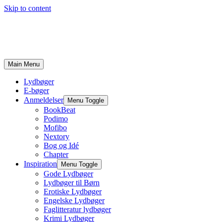
Skip to content
Main Menu
Lydbøger
E-bøger
Anmeldelser
Menu Toggle
BookBeat
Podimo
Mofibo
Nextory
Bog og Idé
Chapter
Inspiration
Menu Toggle
Gode Lydbøger
Lydbøger til Børn
Erotiske Lydbøger
Engelske Lydbøger
Faglitteratur lydbøger
Krimi Lydbøger