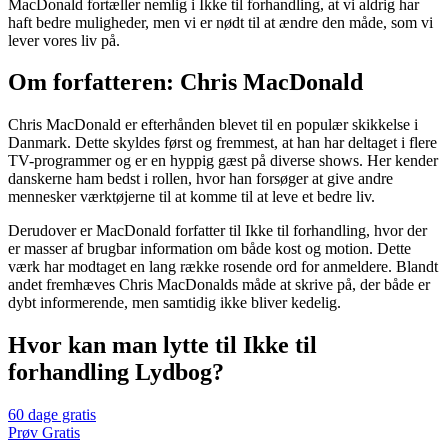
MacDonald fortæller nemlig i Ikke til forhandling, at vi aldrig har
haft bedre muligheder, men vi er nødt til at ændre den måde, som vi
lever vores liv på.
Om forfatteren: Chris MacDonald
Chris MacDonald er efterhånden blevet til en populær skikkelse i
Danmark. Dette skyldes først og fremmest, at han har deltaget i flere
TV-programmer og er en hyppig gæst på diverse shows. Her kender
danskerne ham bedst i rollen, hvor han forsøger at give andre
mennesker værktøjerne til at komme til at leve et bedre liv.
Derudover er MacDonald forfatter til Ikke til forhandling, hvor der
er masser af brugbar information om både kost og motion. Dette
værk har modtaget en lang række rosende ord for anmeldere. Blandt
andet fremhæves Chris MacDonalds måde at skrive på, der både er
dybt informerende, men samtidig ikke bliver kedelig.
Hvor kan man lytte til Ikke til
forhandling Lydbog?
60 dage gratis
Prøv Gratis