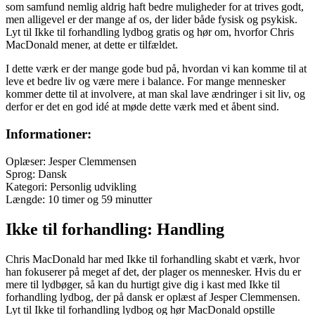
som samfund nemlig aldrig haft bedre muligheder for at trives godt,
men alligevel er der mange af os, der lider både fysisk og psykisk.
Lyt til Ikke til forhandling lydbog gratis og hør om, hvorfor Chris
MacDonald mener, at dette er tilfældet.
I dette værk er der mange gode bud på, hvordan vi kan komme til at
leve et bedre liv og være mere i balance. For mange mennesker
kommer dette til at involvere, at man skal lave ændringer i sit liv, og
derfor er det en god idé at møde dette værk med et åbent sind.
Informationer:
Oplæser: Jesper Clemmensen
Sprog: Dansk
Kategori: Personlig udvikling
Længde: 10 timer og 59 minutter
Ikke til forhandling: Handling
Chris MacDonald har med Ikke til forhandling skabt et værk, hvor
han fokuserer på meget af det, der plager os mennesker. Hvis du er
mere til lydbøger, så kan du hurtigt give dig i kast med Ikke til
forhandling lydbog, der på dansk er oplæst af Jesper Clemmensen.
Lyt til Ikke til forhandling lydbog og hør MacDonald opstille