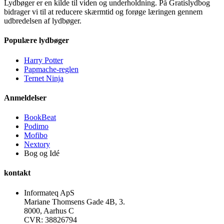
Lydbøger er en kilde til viden og underholdning. På Gratislydbog
bidrager vi til at reducere skærmtid og forøge læringen gennem
udbredelsen af lydbøger.
Populære lydbøger
Harry Potter
Papmache-reglen
Ternet Ninja
Anmeldelser
BookBeat
Podimo
Mofibo
Nextory
Bog og Idé
kontakt
Informateq ApS
Mariane Thomsens Gade 4B, 3.
8000, Aarhus C
CVR: 38826794