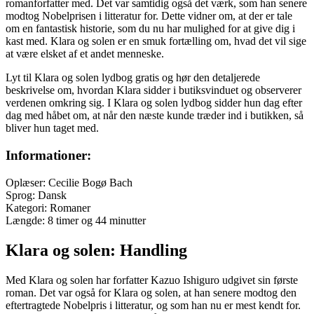
romanforfatter med. Det var samtidig også det værk, som han senere
modtog Nobelprisen i litteratur for. Dette vidner om, at der er tale
om en fantastisk historie, som du nu har mulighed for at give dig i
kast med. Klara og solen er en smuk fortælling om, hvad det vil sige
at være elsket af et andet menneske.
Lyt til Klara og solen lydbog gratis og hør den detaljerede
beskrivelse om, hvordan Klara sidder i butiksvinduet og observerer
verdenen omkring sig. I Klara og solen lydbog sidder hun dag efter
dag med håbet om, at når den næste kunde træder ind i butikken, så
bliver hun taget med.
Informationer:
Oplæser: Cecilie Bogø Bach
Sprog: Dansk
Kategori: Romaner
Længde: 8 timer og 44 minutter
Klara og solen: Handling
Med Klara og solen har forfatter Kazuo Ishiguro udgivet sin første
roman. Det var også for Klara og solen, at han senere modtog den
eftertragtede Nobelpris i litteratur, og som han nu er mest kendt for.