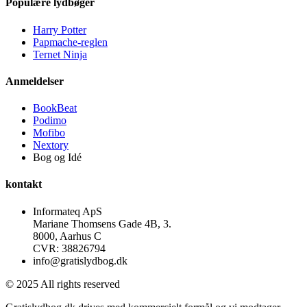
Populære lydbøger
Harry Potter
Papmache-reglen
Ternet Ninja
Anmeldelser
BookBeat
Podimo
Mofibo
Nextory
Bog og Idé
kontakt
Informateq ApS
Mariane Thomsens Gade 4B, 3.
8000, Aarhus C
CVR: 38826794
info@gratislydbog.dk
© 2025 All rights reserved