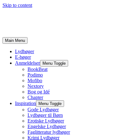
Skip to content
Main Menu
Lydbøger
E-bøger
Anmeldelser
Menu Toggle
BookBeat
Podimo
Mofibo
Nextory
Bog og Idé
Chapter
Inspiration
Menu Toggle
Gode Lydbøger
Lydbøger til Børn
Erotiske Lydbøger
Engelske Lydbøger
Faglitteratur lydbøger
Krimi Lydbøger