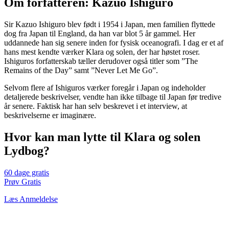
Om forfatteren: Kazuo Ishiguro
Sir Kazuo Ishiguro blev født i 1954 i Japan, men familien flyttede
dog fra Japan til England, da han var blot 5 år gammel. Her
uddannede han sig senere inden for fysisk oceanografi. I dag er et af
hans mest kendte værker Klara og solen, der har høstet roser.
Ishiguros forfatterskab tæller derudover også titler som ”The
Remains of the Day” samt ”Never Let Me Go”.
Selvom flere af Ishiguros værker foregår i Japan og indeholder
detaljerede beskrivelser, vendte han ikke tilbage til Japan før tredive
år senere. Faktisk har han selv beskrevet i et interview, at
beskrivelserne er imaginære.
Hvor kan man lytte til Klara og solen
Lydbog?
60 dage gratis
Prøv Gratis
Læs Anmeldelse