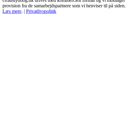
Gratislydbog.dk drives med kommercielt formål og vi modtager
provision fra de samarbejdspartnere som vi henviser til på siden.
Læs mere
. |
Privatlivspolitik