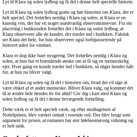
Lyt til Klara og solen lydbog og få del i denne helt specielle historie.
Lyt til Klara og solen lydbog gratis og hør historien om Klara, der er
helt speciel. Det fortælles nemlig i Klara og solen, at Klara er en
kunstig ven, der har en noget usædvanlig observationsevne. Fra sin
placering i butiksruden fortælles det i Klara og solen lydbog, at
Klara observerer alle de kunder, der træder ind i butikken. Faktisk
ser Klara det hele, for hun observerer også forbipasserende på
fortovet uden for vinduet.
Klara er dog ikke bare nysgerrig. Det fortælles nemlig i Klara og
solen, at hun har et brændende ønske om at få sig en menneskelig
ejer. Hver gang en kunde træder ind i butikken, så stiger hendes håb
for, at hun nu bliver valgt.
Lyt til Klara og solen og få del i historien om, hvad det vil sige at
være elsket af et andet menneske. Bliver Klara valg, og kommer det
til at ændre hele hendes liv for altid? Giv dig i kast med Klara og
solen lydbog og få del i denne bevægende fortælling.
Dette værk er et helt specielt værk, og efter modtagelsen af
Nobelprisen, blev værket omtalt i rosende ord. Der blev brugt som
argument for prisen, at romanen har stor følelsesmæssig virkning og
er helt unik.