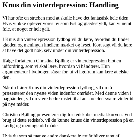
Knus din vinterdepression: Handling
Vi har ofte en stræben mod at skulle have det fantastisk hele tiden.
Hvis vi ikke oplever vores liv som lyst og glædesfyldt, kan vi nemt
føle, at noget er helt galt.
I Knus din vinterdepression lydbog vil du lære, hvordan du finder
glæden og meningen imellem mørket og lyset. Kort sagt vil du lære
at have det godt nok, selv under din vinterdepression.
Ifølge forfatteren Christina Bølling er vinterdepression blot en
udfordring, som vi skal lære, hvordan vi håndterer. Hun
argumenterer i lydbogen sågar for, at vi ligefrem kan lære at elske
den.
Når du hører Knus din vinterdepression lydbog, vil du få
præsenterer den nyeste viden indenfor området. Med denne viden i
baghånden, vil du være bedre rustet til at anskue den svære vintertid
på nye måder.
Christina Bølling præsenterer dig for redskabet medial-kurven. Ved
brug af dette redskab, vil du kunne knuse din vinterdepression på en
kærlig og meningsfuld måde.
Hvis du som så mange andre danskere hvert år bliver ramt af