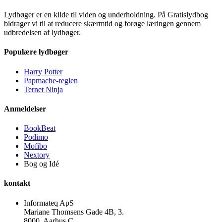
Lydbøger er en kilde til viden og underholdning. På Gratislydbog
bidrager vi til at reducere skærmtid og forøge læringen gennem
udbredelsen af lydbøger.
Populære lydbøger
Harry Potter
Papmache-reglen
Ternet Ninja
Anmeldelser
BookBeat
Podimo
Mofibo
Nextory
Bog og Idé
kontakt
Informateq ApS
Mariane Thomsens Gade 4B, 3.
8000, Aarhus C