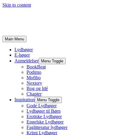
Skip to content
Main Menu
Lydbøger
E-bøger
Anmeldelser
Menu Toggle
BookBeat
Podimo
Mofibo
Nextory
Bog og Idé
Chapter
Inspiration
Menu Toggle
Gode Lydbøger
Lydbøger til Børn
Erotiske Lydbøger
Engelske Lydbøger
Faglitteratur lydbøger
Krimi Lydbøger