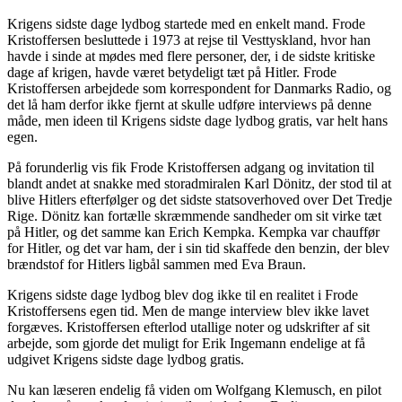
Krigens sidste dage lydbog startede med en enkelt mand. Frode
Kristoffersen besluttede i 1973 at rejse til Vesttyskland, hvor han
havde i sinde at mødes med flere personer, der, i de sidste kritiske
dage af krigen, havde været betydeligt tæt på Hitler. Frode
Kristoffersen arbejdede som korrespondent for Danmarks Radio, og
det lå ham derfor ikke fjernt at skulle udføre interviews på denne
måde, men ideen til Krigens sidste dage lydbog gratis, var helt hans
egen.
På forunderlig vis fik Frode Kristoffersen adgang og invitation til
blandt andet at snakke med storadmiralen Karl Dönitz, der stod til at
blive Hitlers efterfølger og det sidste statsoverhoved over Det Tredje
Rige. Dönitz kan fortælle skræmmende sandheder om sit virke tæt
på Hitler, og det samme kan Erich Kempka. Kempka var chauffør
for Hitler, og det var ham, der i sin tid skaffede den benzin, der blev
brændstof for Hitlers ligbål sammen med Eva Braun.
Krigens sidste dage lydbog blev dog ikke til en realitet i Frode
Kristoffersens egen tid. Men de mange interview blev ikke lavet
forgæves. Kristoffersen efterlod utallige noter og udskrifter af sit
arbejde, som gjorde det muligt for Erik Ingemann endelige at få
udgivet Krigens sidste dage lydbog gratis.
Nu kan læseren endelig få viden om Wolfgang Klemusch, en pilot