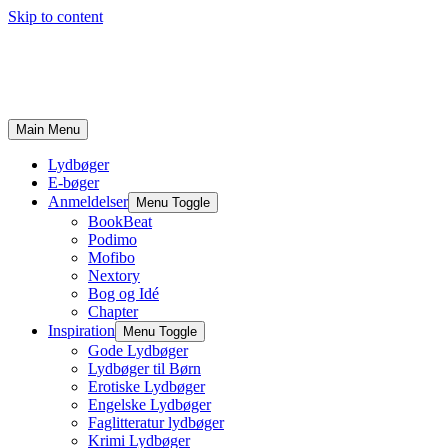
Skip to content
Main Menu
Lydbøger
E-bøger
Anmeldelser
Menu Toggle
BookBeat
Podimo
Mofibo
Nextory
Bog og Idé
Chapter
Inspiration
Menu Toggle
Gode Lydbøger
Lydbøger til Børn
Erotiske Lydbøger
Engelske Lydbøger
Faglitteratur lydbøger
Krimi Lydbøger