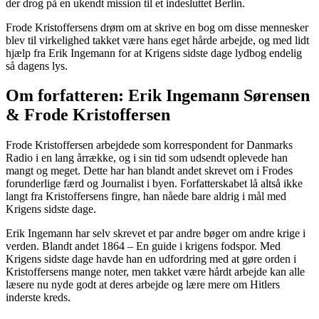
der drog på en ukendt mission til et indesluttet Berlin.
Frode Kristoffersens drøm om at skrive en bog om disse mennesker
blev til virkelighed takket være hans eget hårde arbejde, og med lidt
hjælp fra Erik Ingemann for at Krigens sidste dage lydbog endelig
så dagens lys.
Om forfatteren: Erik Ingemann Sørensen
& Frode Kristoffersen
Frode Kristoffersen arbejdede som korrespondent for Danmarks
Radio i en lang årrække, og i sin tid som udsendt oplevede han
mangt og meget. Dette har han blandt andet skrevet om i Frodes
forunderlige færd og Journalist i byen. Forfatterskabet lå altså ikke
langt fra Kristoffersens fingre, han nåede bare aldrig i mål med
Krigens sidste dage.
Erik Ingemann har selv skrevet et par andre bøger om andre krige i
verden. Blandt andet 1864 – En guide i krigens fodspor. Med
Krigens sidste dage havde han en udfordring med at gøre orden i
Kristoffersens mange noter, men takket være hårdt arbejde kan alle
læsere nu nyde godt at deres arbejde og lære mere om Hitlers
inderste kreds.