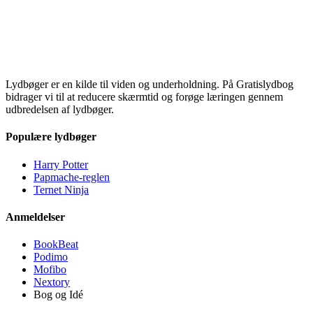
Lydbøger er en kilde til viden og underholdning. På Gratislydbog
bidrager vi til at reducere skærmtid og forøge læringen gennem
udbredelsen af lydbøger.
Populære lydbøger
Harry Potter
Papmache-reglen
Ternet Ninja
Anmeldelser
BookBeat
Podimo
Mofibo
Nextory
Bog og Idé