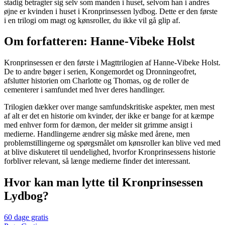
stadig betragter sig selv som manden i huset, selvom han i andres
øjne er kvinden i huset i Kronprinsessen lydbog. Dette er den første
i en trilogi om magt og kønsroller, du ikke vil gå glip af.
Om forfatteren: Hanne-Vibeke Holst
Kronprinsessen er den første i Magttrilogien af Hanne-Vibeke Holst.
De to andre bøger i serien, Kongemordet og Dronningeofret,
afslutter historien om Charlotte og Thomas, og de roller de
cementerer i samfundet med hver deres handlinger.
Trilogien dækker over mange samfundskritiske aspekter, men mest
af alt er det en historie om kvinder, der ikke er bange for at kæmpe
med enhver form for dæmon, der melder sit grimme ansigt i
medierne. Handlingerne ændrer sig måske med årene, men
problemstillingerne og spørgsmålet om kønsroller kan blive ved med
at blive diskuteret til uendelighed, hvorfor Kronprinsessens historie
forbliver relevant, så længe medierne finder det interessant.
Hvor kan man lytte til Kronprinsessen
Lydbog?
60 dage gratis