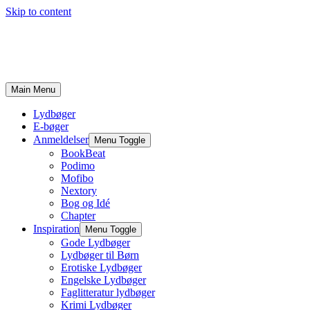
Skip to content
Main Menu
Lydbøger
E-bøger
Anmeldelser
Menu Toggle
BookBeat
Podimo
Mofibo
Nextory
Bog og Idé
Chapter
Inspiration
Menu Toggle
Gode Lydbøger
Lydbøger til Børn
Erotiske Lydbøger
Engelske Lydbøger
Faglitteratur lydbøger
Krimi Lydbøger