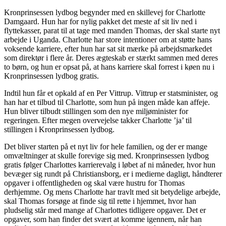
Kronprinsessen lydbog begynder med en skillevej for Charlotte
Damgaard. Hun har for nylig pakket det meste af sit liv ned i
flyttekasser, parat til at tage med manden Thomas, der skal starte nyt
arbejde i Uganda. Charlotte har store intentioner om at støtte hans
voksende karriere, efter hun har sat sit mærke på arbejdsmarkedet
som direktør i flere år. Deres ægteskab er stærkt sammen med deres
to børn, og hun er opsat på, at hans karriere skal forrest i køen nu i
Kronprinsessen lydbog gratis.
Indtil hun får et opkald af en Per Vittrup. Vittrup er statsminister, og
han har et tilbud til Charlotte, som hun på ingen måde kan affeje.
Hun bliver tilbudt stillingen som den nye miljøminister for
regeringen. Efter megen overvejelse takker Charlotte ’ja’ til
stillingen i Kronprinsessen lydbog.
Det bliver starten på et nyt liv for hele familien, og der er mange
omvæltninger at skulle forevige sig med. Kronprinsessen lydbog
gratis følger Charlottes karrierevalg i løbet af ni måneder, hvor hun
bevæger sig rundt på Christiansborg, er i medierne dagligt, håndterer
opgaver i offentligheden og skal være hustru for Thomas
derhjemme. Og mens Charlotte har travlt med sit betydelige arbejde,
skal Thomas forsøge at finde sig til rette i hjemmet, hvor han
pludselig står med mange af Charlottes tidligere opgaver. Det er
opgaver, som han finder det svært at komme igennem, når han