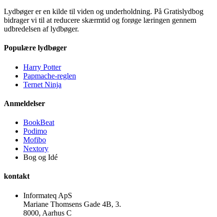
Lydbøger er en kilde til viden og underholdning. På Gratislydbog
bidrager vi til at reducere skærmtid og forøge læringen gennem
udbredelsen af lydbøger.
Populære lydbøger
Harry Potter
Papmache-reglen
Ternet Ninja
Anmeldelser
BookBeat
Podimo
Mofibo
Nextory
Bog og Idé
kontakt
Informateq ApS
Mariane Thomsens Gade 4B, 3.
8000, Aarhus C