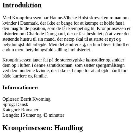
Introduktion
Med Kronprinsessen har Hanne-Vibeke Holst skrevet en roman om
kvinder i Danmark, der ikke er bange for at kæmpe at holde fast i
den magtfulde position, som de får kæmpet sig til. Kronprinsessen er
historien om Charlotte Damgaard, der er fast besluttet på at være den
støttende hustru til sin mand, der netop skal til at starte et nyt og
betydningsfuldt arbejde. Men det ændrer sig, da hun bliver tilbudt en
endnu mere betydningsfuld stilling i ministeriet.
Kronprinsessen tager fat på de stereotypiske kønsroller og smider
dem op i luften i denne samtidsroman, som sætter spørgsmålstegn
ved den moderne kvinde, der ikke er bange for at arbejde hårdt for
både karriere og familie.
Informationer:
Oplæser: Berrit Kvorning
Sprog: Dansk
Kategori: Romaner
Længde: 15 timer og 43 minutter
Kronprinsessen: Handling