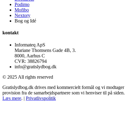
Podimo
Mofibo
Nextory
Bog og Idé
kontakt
Informateq ApS
Mariane Thomsens Gade 4B, 3.
8000, Aarhus C
CVR: 38826794
info@gratislydbog.dk
© 2025 All rights reserved
Gratislydbog.dk drives med kommercielt formål og vi modtager
provision fra de samarbejdspartnere som vi henviser til på siden.
Læs mere
. |
Privatlivspolitik