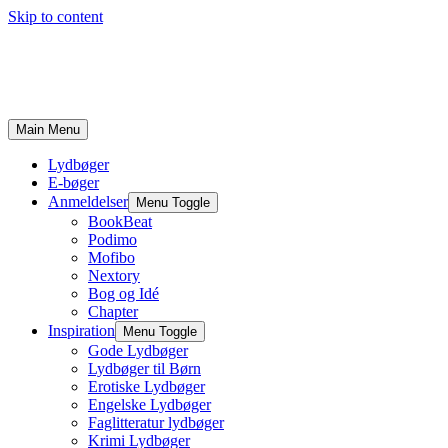
Skip to content
Main Menu
Lydbøger
E-bøger
Anmeldelser
Menu Toggle
BookBeat
Podimo
Mofibo
Nextory
Bog og Idé
Chapter
Inspiration
Menu Toggle
Gode Lydbøger
Lydbøger til Børn
Erotiske Lydbøger
Engelske Lydbøger
Faglitteratur lydbøger
Krimi Lydbøger