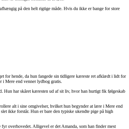
g afhængig på den helt rigtige måde. Hvis du ikke er bange for store
for hende, da hun fangede sin tidligere kæreste ret afklædt i lidt for
r i Mere end venner lydbog gratis.
d. Hun har skåret kæresten ud af sit liv, hvor han hurtigt fik følgeskab
ollere alt i sine omgivelser, hvilket hun begynder at lære i Mere end
let ikke forstår. Hun er bare den typiske ukendte pige på high
e fyr overhovedet. Alligevel er det Amanda, som han finder mest