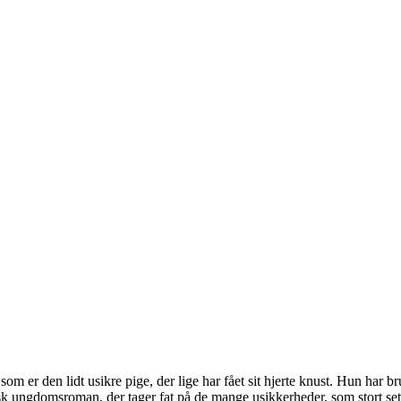
 er den lidt usikre pige, der lige har fået sit hjerte knust. Hun har b
sk ungdomsroman, der tager fat på de mange usikkerheder, som stort set