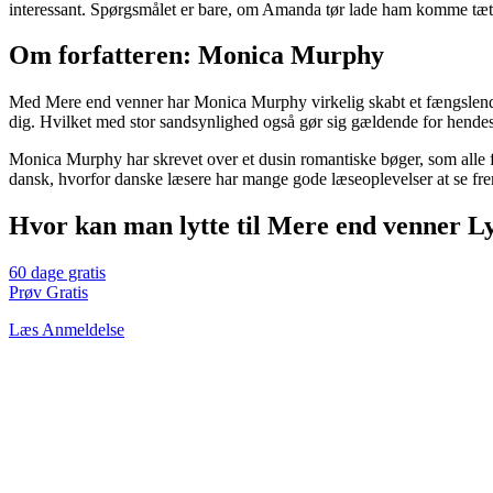
interessant. Spørgsmålet er bare, om Amanda tør lade ham komme tæt no
Om forfatteren: Monica Murphy
Med Mere end venner har Monica Murphy virkelig skabt et fængslende t
dig. Hvilket med stor sandsynlighed også gør sig gældende for hendes
Monica Murphy har skrevet over et dusin romantiske bøger, som alle får di
dansk, hvorfor danske læsere har mange gode læseoplevelser at se frem
Hvor kan man lytte til Mere end venner L
60 dage gratis
Prøv Gratis
Læs Anmeldelse