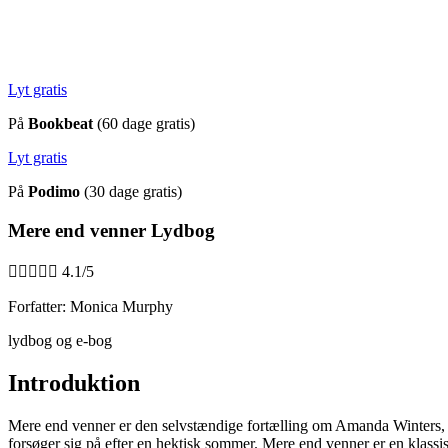
Lyt gratis
På
Bookbeat
(60 dage gratis)
Lyt gratis
På
Podimo
(30 dage gratis)
Mere end venner Lydbog





4.1/5
Forfatter: Monica Murphy
lydbog og e-bog
Introduktion
Mere end venner er den selvstændige fortælling om Amanda Winters, som
forsøger sig på efter en hektisk sommer. Mere end venner er en klassi