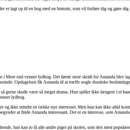
er er lagt op til en bog med en historie, som vil forføre dig og gøre di
i Mere end venner lydbog. Det første store skridt for Amanda blev taget 
inde. Opdagelsen fik Amanda til at træffe nogle drastiske beslutninge
ke så gerne skulle være så meget drama. Hun spiller ikke længere i et ban
venner lydbog.
er og ikke mindst en række nye interesser. Men hun kan ikke altid kontr
egynder at finde Amanda interessant. Det er en interesse, som Amanda s
hende, han kan jo få alle andre piger på skolen, som den mest populær