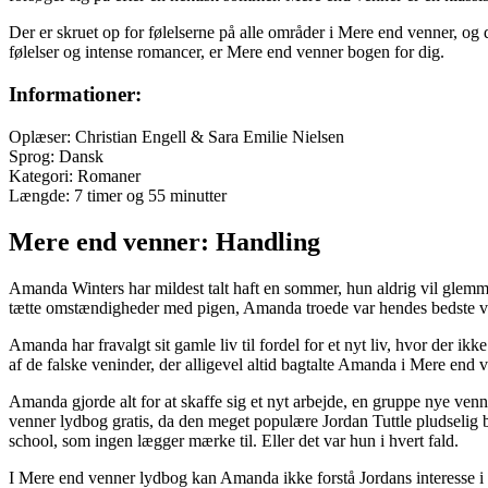
Der er skruet op for følelserne på alle områder i Mere end venner, og d
følelser og intense romancer, er Mere end venner bogen for dig.
Informationer:
Oplæser: Christian Engell & Sara Emilie Nielsen
Sprog: Dansk
Kategori: Romaner
Længde: 7 timer og 55 minutter
Mere end venner: Handling
Amanda Winters har mildest talt haft en sommer, hun aldrig vil glemme 
tætte omstændigheder med pigen, Amanda troede var hendes bedste ven
Amanda har fravalgt sit gamle liv til fordel for et nyt liv, hvor der ik
af de falske veninder, der alligevel altid bagtalte Amanda i Mere end 
Amanda gjorde alt for at skaffe sig et nyt arbejde, en gruppe nye venn
venner lydbog gratis, da den meget populære Jordan Tuttle pludselig b
school, som ingen lægger mærke til. Eller det var hun i hvert fald.
I Mere end venner lydbog kan Amanda ikke forstå Jordans interesse i 