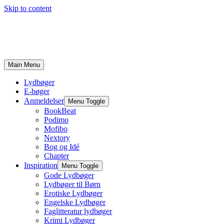
Skip to content
Main Menu
Lydbøger
E-bøger
Anmeldelser
Menu Toggle
BookBeat
Podimo
Mofibo
Nextory
Bog og Idé
Chapter
Inspiration
Menu Toggle
Gode Lydbøger
Lydbøger til Børn
Erotiske Lydbøger
Engelske Lydbøger
Faglitteratur lydbøger
Krimi Lydbøger