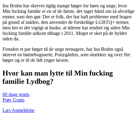
Ina Bruhn har skrevet rigtig mange bøger for børn og unge, hvor
Min fucking familie er en af de første, der tager hånd om så alvorlige
emner, som den gør. Der er folk, der har haft problemer med bogen
på grund af måden, den anvender de forskellige LGBTQ+ termer,
men her er det vigtigt at huske, at tiderne har ændret sig siden Min
fucking familie udkom tilbage i 2011. Meget er sket på de hylder
siden da.
Foruden et par bøger til de unge teenagere, har Ina Bruhn også
skrevet en børnebogsserie, Ponygården, som strækker sig over fire
bøger og er til de lidt yngre læsere.
Hvor kan man lytte til Min fucking
familie Lydbog?
60 dage gratis
Prøv Gratis
Læs Anmeldelse