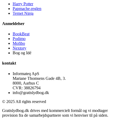
Harry Potter
Papmache-reglen
Ternet Ninja
Anmeldelser
BookBeat
Podimo
Mofibo
Nextory
Bog og Idé
kontakt
Informateq ApS
Mariane Thomsens Gade 4B, 3.
8000, Aarhus C
CVR: 38826794
info@gratislydbog.dk
© 2025 All rights reserved
Gratislydbog.dk drives med kommercielt formål og vi modtager
provision fra de samarbejdspartnere som vi henviser til på siden.