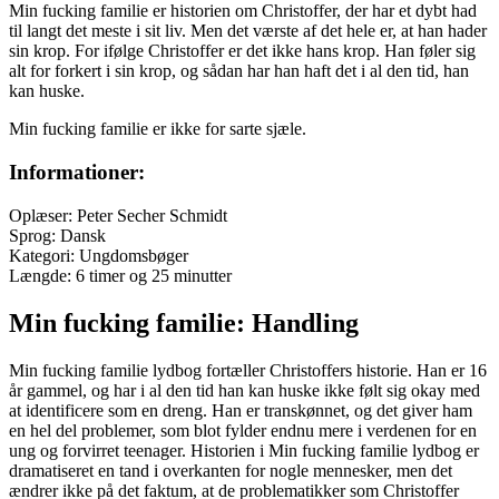
Min fucking familie er historien om Christoffer, der har et dybt had
til langt det meste i sit liv. Men det værste af det hele er, at han hader
sin krop. For ifølge Christoffer er det ikke hans krop. Han føler sig
alt for forkert i sin krop, og sådan har han haft det i al den tid, han
kan huske.
Min fucking familie er ikke for sarte sjæle.
Informationer:
Oplæser: Peter Secher Schmidt
Sprog: Dansk
Kategori: Ungdomsbøger
Længde: 6 timer og 25 minutter
Min fucking familie: Handling
Min fucking familie lydbog fortæller Christoffers historie. Han er 16
år gammel, og har i al den tid han kan huske ikke følt sig okay med
at identificere som en dreng. Han er transkønnet, og det giver ham
en hel del problemer, som blot fylder endnu mere i verdenen for en
ung og forvirret teenager. Historien i Min fucking familie lydbog er
dramatiseret en tand i overkanten for nogle mennesker, men det
ændrer ikke på det faktum, at de problematikker som Christoffer