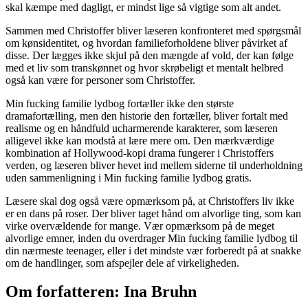
skal kæmpe med dagligt, er mindst lige så vigtige som alt andet.
Sammen med Christoffer bliver læseren konfronteret med spørgsmål
om kønsidentitet, og hvordan familieforholdene bliver påvirket af
disse. Der lægges ikke skjul på den mængde af vold, der kan følge
med et liv som transkønnet og hvor skrøbeligt et mentalt helbred
også kan være for personer som Christoffer.
Min fucking familie lydbog fortæller ikke den største
dramafortælling, men den historie den fortæller, bliver fortalt med
realisme og en håndfuld ucharmerende karakterer, som læseren
alligevel ikke kan modstå at lære mere om. Den mærkværdige
kombination af Hollywood-kopi drama fungerer i Christoffers
verden, og læseren bliver hevet ind mellem siderne til underholdning
uden sammenligning i Min fucking familie lydbog gratis.
Læsere skal dog også være opmærksom på, at Christoffers liv ikke
er en dans på roser. Der bliver taget hånd om alvorlige ting, som kan
virke overvældende for mange. Vær opmærksom på de meget
alvorlige emner, inden du overdrager Min fucking familie lydbog til
din nærmeste teenager, eller i det mindste vær forberedt på at snakke
om de handlinger, som afspejler dele af virkeligheden.
Om forfatteren: Ina Bruhn