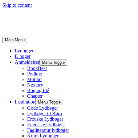
Skip to content
Main Menu
Lydbøger
E-bøger
Anmeldelser
Menu Toggle
BookBeat
Podimo
Mofibo
Nextory
Bog og Idé
Chapter
Inspiration
Menu Toggle
Gode Lydbøger
Lydbøger til Børn
Erotiske Lydbøger
Engelske Lydbøger
Faglitteratur lydbøger
Krimi Lydbøger