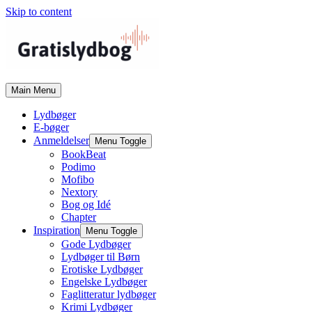
Skip to content
Main Menu
Lydbøger
E-bøger
Anmeldelser
Menu Toggle
BookBeat
Podimo
Mofibo
Nextory
Bog og Idé
Chapter
Inspiration
Menu Toggle
Gode Lydbøger
Lydbøger til Børn
Erotiske Lydbøger
Engelske Lydbøger
Faglitteratur lydbøger
Krimi Lydbøger