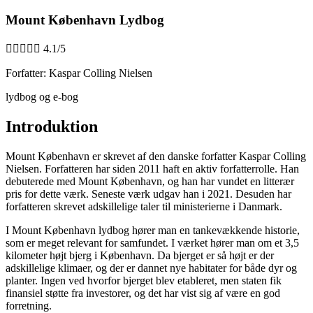
Mount København Lydbog





4.1/5
Forfatter: Kaspar Colling Nielsen
lydbog og e-bog
Introduktion
Mount København er skrevet af den danske forfatter Kaspar Colling
Nielsen. Forfatteren har siden 2011 haft en aktiv forfatterrolle. Han
debuterede med Mount København, og han har vundet en litterær
pris for dette værk. Seneste værk udgav han i 2021. Desuden har
forfatteren skrevet adskillelige taler til ministerierne i Danmark.
I Mount København lydbog hører man en tankevækkende historie,
som er meget relevant for samfundet. I værket hører man om et 3,5
kilometer højt bjerg i København. Da bjerget er så højt er der
adskillelige klimaer, og der er dannet nye habitater for både dyr og
planter. Ingen ved hvorfor bjerget blev etableret, men staten fik
finansiel støtte fra investorer, og det har vist sig af være en god
forretning.