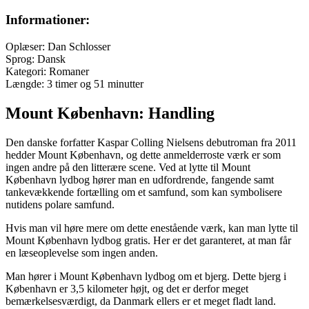
Informationer:
Oplæser: Dan Schlosser
Sprog: Dansk
Kategori: Romaner
Længde: 3 timer og 51 minutter
Mount København: Handling
Den danske forfatter Kaspar Colling Nielsens debutroman fra 2011
hedder Mount København, og dette anmelderroste værk er som
ingen andre på den litterære scene. Ved at lytte til Mount
København lydbog hører man en udfordrende, fangende samt
tankevækkende fortælling om et samfund, som kan symbolisere
nutidens polare samfund.
Hvis man vil høre mere om dette enestående værk, kan man lytte til
Mount København lydbog gratis. Her er det garanteret, at man får
en læseoplevelse som ingen anden.
Man hører i Mount København lydbog om et bjerg. Dette bjerg i
København er 3,5 kilometer højt, og det er derfor meget
bemærkelsesværdigt, da Danmark ellers er et meget fladt land.