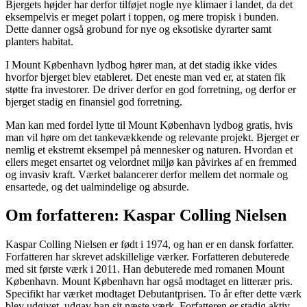
Bjergets højder har derfor tilføjet nogle nye klimaer i landet, da det
eksempelvis er meget polart i toppen, og mere tropisk i bunden.
Dette danner også grobund for nye og eksotiske dyrarter samt
planters habitat.
I Mount København lydbog hører man, at det stadig ikke vides
hvorfor bjerget blev etableret. Det eneste man ved er, at staten fik
støtte fra investorer. De driver derfor en god forretning, og derfor er
bjerget stadig en finansiel god forretning.
Man kan med fordel lytte til Mount København lydbog gratis, hvis
man vil høre om det tankevækkende og relevante projekt. Bjerget er
nemlig et ekstremt eksempel på mennesker og naturen. Hvordan et
ellers meget ensartet og velordnet miljø kan påvirkes af en fremmed
og invasiv kraft. Værket balancerer derfor mellem det normale og
ensartede, og det ualmindelige og absurde.
Om forfatteren: Kaspar Colling Nielsen
Kaspar Colling Nielsen er født i 1974, og han er en dansk forfatter.
Forfatteren har skrevet adskillelige værker. Forfatteren debuterede
med sit første værk i 2011. Han debuterede med romanen Mount
København. Mount København har også modtaget en litterær pris.
Specifikt har værket modtaget Debutantprisen. To år efter dette værk
blev udgivet, udgav han sit næste værk. Forfatteren er stadig aktiv