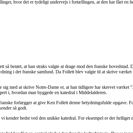
nger, hvor det er tydeligt undervejs i fortællingen, at den har fået en he
 så berørt, at han straks valgte at drage mod den franske hovedstad. D
ydning i det franske samfund. Da Follett blev valgte til at skrive værket
ige sig med at skrive Notre-Dame er, at han tidligere har skrevet værket 
kspert i, hvordan man byggede en katedral i Middelalderen.
n franske forlægger at give Ken Follett denne betydningsfulde opgave. F
kender så godt.
i kender bedst ved den unikke katedral. For eksempel er der helliget e