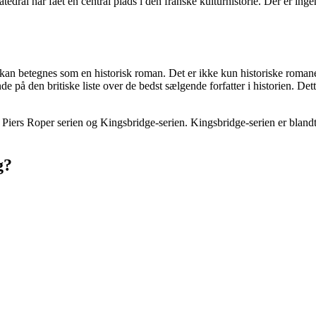
edral har fået en central plads i den franske kulturhistorie. Der er in
an betegnes som en historisk roman. Det er ikke kun historiske romaner,
finde på den britiske liste over de bedst sælgende forfatter i historien. D
el Piers Roper serien og Kingsbridge-serien. Kingsbridge-serien er bland
g?