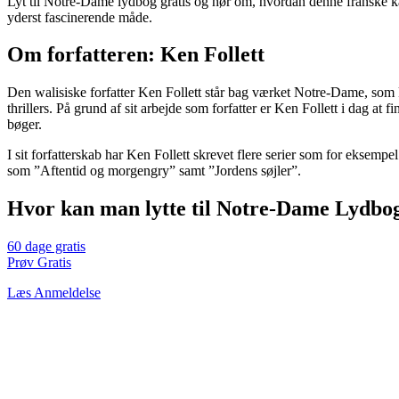
Lyt til Notre-Dame lydbog gratis og hør om, hvordan denne franske kat
yderst fascinerende måde.
Om forfatteren: Ken Follett
Den walisiske forfatter Ken Follett står bag værket Notre-Dame, som k
thrillers. På grund af sit arbejde som forfatter er Ken Follett i dag at 
bøger.
I sit forfatterskab har Ken Follett skrevet flere serier som for eksemp
som ”Aftentid og morgengry” samt ”Jordens søjler”.
Hvor kan man lytte til Notre-Dame Lydbo
60 dage gratis
Prøv Gratis
Læs Anmeldelse