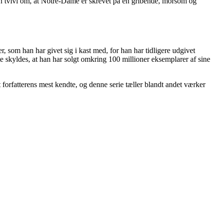
gen tvivl om, at Notre-Dame er skrevet på en gribende, morsom og
 som han har givet sig i kast med, for han har tidligere udgivet
ette skyldes, at han har solgt omkring 100 millioner eksemplarer af sine
t forfatterens mest kendte, og denne serie tæller blandt andet værker