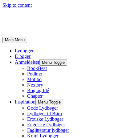
Skip to content
Main Menu
Lydbøger
E-bøger
Anmeldelser
Menu Toggle
BookBeat
Podimo
Mofibo
Nextory
Bog og Idé
Chapter
Inspiration
Menu Toggle
Gode Lydbøger
Lydbøger til Børn
Erotiske Lydbøger
Engelske Lydbøger
Faglitteratur lydbøger
Krimi Lydbøger