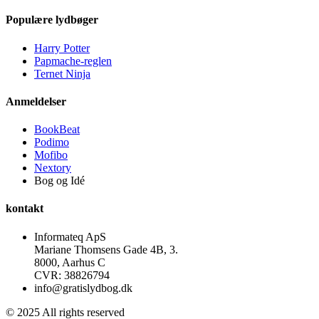
Populære lydbøger
Harry Potter
Papmache-reglen
Ternet Ninja
Anmeldelser
BookBeat
Podimo
Mofibo
Nextory
Bog og Idé
kontakt
Informateq ApS
Mariane Thomsens Gade 4B, 3.
8000, Aarhus C
CVR: 38826794
info@gratislydbog.dk
© 2025 All rights reserved