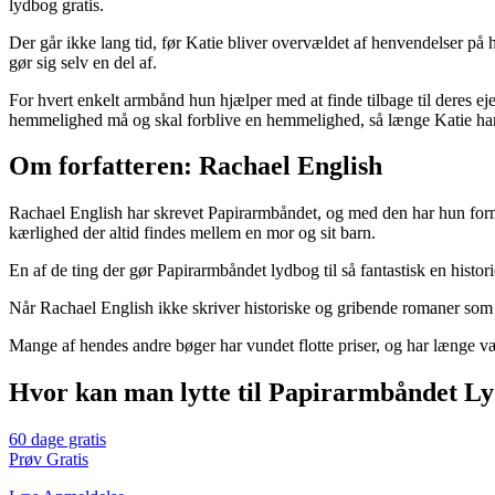
lydbog gratis.
Der går ikke lang tid, før Katie bliver overvældet af henvendelser på 
gør sig selv en del af.
For hvert enkelt armbånd hun hjælper med at finde tilbage til deres ej
hemmelighed må og skal forblive en hemmelighed, så længe Katie har 
Om forfatteren: Rachael English
Rachael English har skrevet Papirarmbåndet, og med den har hun formået
kærlighed der altid findes mellem en mor og sit barn.
En af de ting der gør Papirarmbåndet lydbog til så fantastisk en histori
Når Rachael English ikke skriver historiske og gribende romaner som P
Mange af hendes andre bøger har vundet flotte priser, og har længe være
Hvor kan man lytte til Papirarmbåndet L
60 dage gratis
Prøv Gratis