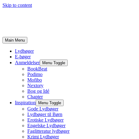
Skip to content
Main Menu
Lydbøger
E-bøger
Anmeldelser
Menu Toggle
BookBeat
Podimo
Mofibo
Nextory
Bog og Idé
Chapter
Inspiration
Menu Toggle
Gode Lydbøger
Lydbøger til Børn
Erotiske Lydbøger
Engelske Lydbøger
Faglitteratur lydbøger
Krimi Lydbøger