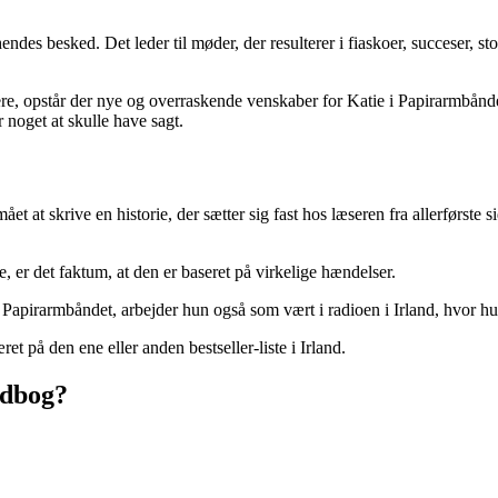
hendes besked. Det leder til møder, der resulterer i fiaskoer, succeser, 
ere, opstår der nye og overraskende venskaber for Katie i Papirarmbånde
noget at skulle have sagt.
 at skrive en historie, der sætter sig fast hos læseren fra allerførste
e, er det faktum, at den er baseret på virkelige hændelser.
apirarmbåndet, arbejder hun også som vært i radioen i Irland, hvor hun 
t på den ene eller anden bestseller-liste i Irland.
ydbog?