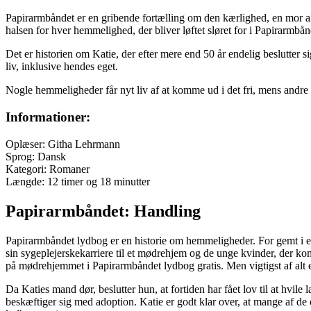
Papirarmbåndet er en gribende fortælling om den kærlighed, en mor altid
halsen for hver hemmelighed, der bliver løftet sløret for i Papirarmbån
Det er historien om Katie, der efter mere end 50 år endelig beslutter 
liv, inklusive hendes eget.
Nogle hemmeligheder får nyt liv af at komme ud i det fri, mens andre
Informationer:
Oplæser: Githa Lehrmann
Sprog: Dansk
Kategori: Romaner
Længde: 12 timer og 18 minutter
Papirarmbåndet: Handling
Papirarmbåndet lydbog er en historie om hemmeligheder. For gemt i en
sin sygeplejerskekarriere til et mødrehjem og de unge kvinder, der ko
på mødrehjemmet i Papirarmbåndet lydbog gratis. Men vigtigst af alt
Da Katies mand dør, beslutter hun, at fortiden har fået lov til at hvi
beskæftiger sig med adoption. Katie er godt klar over, at mange af de