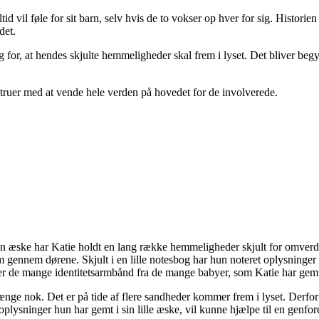
 vil føle for sit barn, selv hvis de to vokser op hver for sig. Historie
det.
sig for, at hendes skjulte hemmeligheder skal frem i lyset. Det bliver 
 truer med at vende hele verden på hovedet for de involverede.
 æske har Katie holdt en lang række hemmeligheder skjult for omverden
m gennem dørene. Skjult i en lille notesbog har hun noteret oplysninger
 er de mange identitetsarmbånd fra de mange babyer, som Katie har gem
le længe nok. Det er på tide af flere sandheder kommer frem i lyset. Der
 oplysninger hun har gemt i sin lille æske, vil kunne hjælpe til en genf