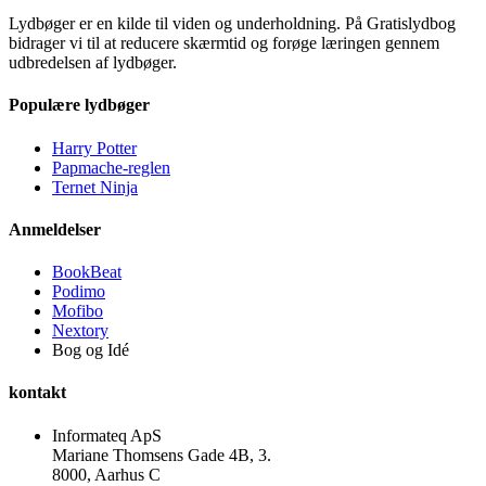
Lydbøger er en kilde til viden og underholdning. På Gratislydbog
bidrager vi til at reducere skærmtid og forøge læringen gennem
udbredelsen af lydbøger.
Populære lydbøger
Harry Potter
Papmache-reglen
Ternet Ninja
Anmeldelser
BookBeat
Podimo
Mofibo
Nextory
Bog og Idé
kontakt
Informateq ApS
Mariane Thomsens Gade 4B, 3.
8000, Aarhus C