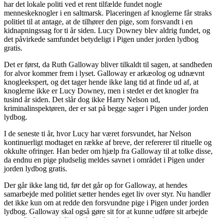
har det lokale politi ved et rent tilfælde fundet nogle
menneskeknogler i en saltmarsk. Placeringen af knoglerne får straks
politiet til at antage, at de tilhører den pige, som forsvandt i en
kidnapningssag for ti år siden. Lucy Downey blev aldrig fundet, og
det påvirkede samfundet betydeligt i Pigen under jorden lydbog
gratis.
Det er først, da Ruth Galloway bliver tilkaldt til sagen, at sandheden
for alvor kommer frem i lyset. Galloway er arkæolog og udnævnt
knogleekspert, og det tager hende ikke lang tid at finde ud af, at
knoglerne ikke er Lucy Downey, men i stedet er det knogler fra
tusind år siden. Det slår dog ikke Harry Nelson ud,
kriminalinspektøren, der er sat på begge sager i Pigen under jorden
lydbog.
I de seneste ti år, hvor Lucy har været forsvundet, har Nelson
kontinuerligt modtaget en række af breve, der refererer til rituelle og
okkulte ofringer. Han beder om hjælp fra Galloway til at tolke disse,
da endnu en pige pludselig meldes savnet i området i Pigen under
jorden lydbog gratis.
Der går ikke lang tid, før det går op for Galloway, at hendes
samarbejde med politiet sætter hendes eget liv over styr. Nu handler
det ikke kun om at redde den forsvundne pige i Pigen under jorden
lydbog. Galloway skal også gøre sit for at kunne udføre sit arbejde