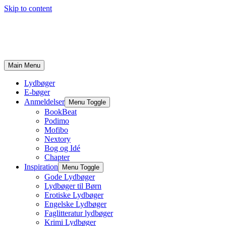
Skip to content
Main Menu
Lydbøger
E-bøger
Anmeldelser
Menu Toggle
BookBeat
Podimo
Mofibo
Nextory
Bog og Idé
Chapter
Inspiration
Menu Toggle
Gode Lydbøger
Lydbøger til Børn
Erotiske Lydbøger
Engelske Lydbøger
Faglitteratur lydbøger
Krimi Lydbøger