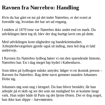
Ravnen fra Nørrebro: Handling
Hvis du har gået en tur på det indre Nørrebro, er det svært at
forestille sig, hvordan det har set ud engang.
I midten af 1870’erne var Nørrebro ikke andet end en mark. Da
udviklingen først tog til, blev der dog hurtigt lavet om på dette.
Med udviklingen kom uligheden og bandekriminalitet.
Arbejderbevægelsen gjorde også sit indtog, men led dog et fald
undervejs.
I Ravnen fra Nørrebro lydbog hører vi om den spændende historie,
Nørrebro har. En i dag meget hip bydel i København.
Som titlen på lydbogen måske antyder, følger vi en ikonisk person –
Ravnen fra Nørrebro. Bag dette navn gemmer manden Johannes
Holst sig.
Johannes røg som ung i fængsel. Da han bliver benådet, får han
arbejde på et skib og ser det som sin mulighed for at komme langt
væk. Han sejler både til Paris og det fjerne Østen. Der er dog noget,
han ikke kan slippe – hævntørsten.