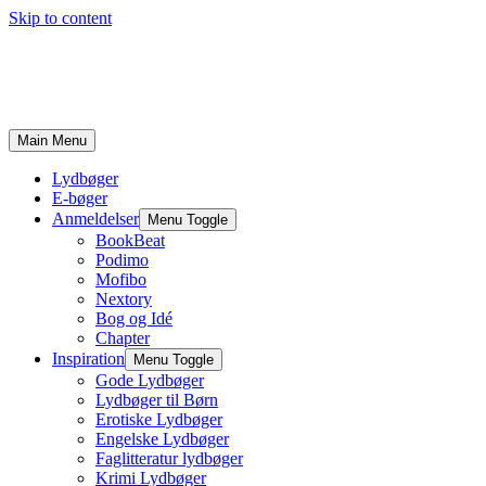
Skip to content
Main Menu
Lydbøger
E-bøger
Anmeldelser
Menu Toggle
BookBeat
Podimo
Mofibo
Nextory
Bog og Idé
Chapter
Inspiration
Menu Toggle
Gode Lydbøger
Lydbøger til Børn
Erotiske Lydbøger
Engelske Lydbøger
Faglitteratur lydbøger
Krimi Lydbøger