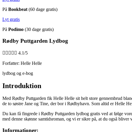
På
Bookbeat
(60 dage gratis)
Lyt gratis
På
Podimo
(30 dage gratis)
Rødby Puttgarden Lydbog





4.1/5
Forfatter: Helle Helle
lydbog og e-bog
Introduktion
Med Rødby Puttgarden fik Helle Helle sit helt store gennembrud bland
de to søstre Jane og Tine, der bor i Rødbyhavn. Som altid er Helle He
Du kan få fingrede i Rødby Puttgarden lydbog gratis ved at følge vore
med denne skønne samtidsroman, og vi er sikre på, at du også bliver 
Informationer: