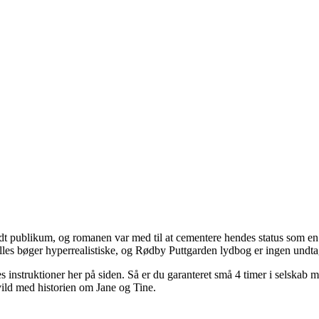
t publikum, og romanen var med til at cementere hendes status som en 
lles bøger hyperrealistiske, og Rødby Puttgarden lydbog er ingen undta
s instruktioner her på siden. Så er du garanteret små 4 timer i selskab 
vild med historien om Jane og Tine.