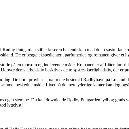
 Rødby Puttgarden stifter læseren bekendtskab med de to søstre Jane o
land. De er begge ekspedienter i parfumeriet, og romanen giver et hyper
 historie på en morsom og indlevende måde. Romanen er af Litteraturkrit
. Udover deres arbejdsliv beskrives de to søstres kærlighedsliv, der er
ling. De bor i provinsen, nærmere bestemt i Rødbyhavn på Lolland. Der 
amme, beskedne måde. Livet på de mere yderlige kanter kan dog også væ
terens egen stemme. Du kan downloade Rødby Puttgarden lydbog gratis ved
od lyttelyst!