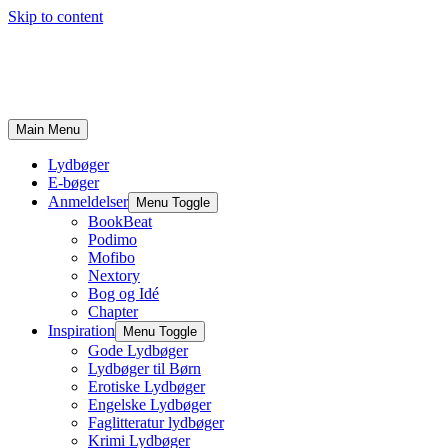
Skip to content
Main Menu
Lydbøger
E-bøger
Anmeldelser
Menu Toggle
BookBeat
Podimo
Mofibo
Nextory
Bog og Idé
Chapter
Inspiration
Menu Toggle
Gode Lydbøger
Lydbøger til Børn
Erotiske Lydbøger
Engelske Lydbøger
Faglitteratur lydbøger
Krimi Lydbøger