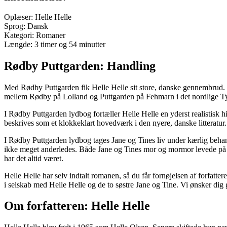
Oplæser: Helle Helle
Sprog: Dansk
Kategori: Romaner
Længde: 3 timer og 54 minutter
Rødby Puttgarden: Handling
Med Rødby Puttgarden fik Helle Helle sit store, danske gennembrud. I
mellem Rødby på Lolland og Puttgarden på Fehmarn i det nordlige Tysk
I Rødby Puttgarden lydbog fortæller Helle Helle en yderst realistisk
beskrives som et klokkeklart hovedværk i den nyere, danske litteratur
I Rødby Puttgarden lydbog tages Jane og Tines liv under kærlig behand
ikke meget anderledes. Både Jane og Tines mor og mormor levede på s
har det altid været.
Helle Helle har selv indtalt romanen, så du får fornøjelsen af forfat
i selskab med Helle Helle og de to søstre Jane og Tine. Vi ønsker dig g
Om forfatteren: Helle Helle