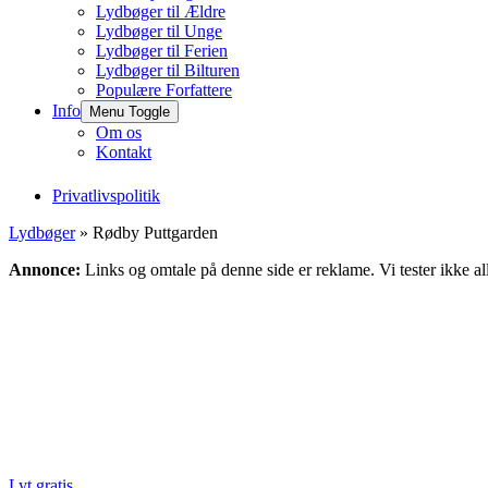
Lydbøger til Ældre
Lydbøger til Unge
Lydbøger til Ferien
Lydbøger til Bilturen
Populære Forfattere
Info
Menu Toggle
Om os
Kontakt
Privatlivspolitik
Lydbøger
» Rødby Puttgarden
Annonce:
Links og omtale på denne side er reklame. Vi tester ikke al
Lyt gratis