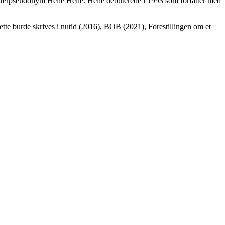
atterpseudonym Helle Helle. Helle debuterede i 1993 som forfatter med
te burde skrives i nutid (2016), BOB (2021), Forestillingen om et