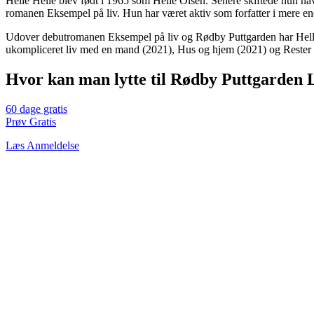
Helle Helle blev født i 1965 som Helle Olsen. Senere skiftede hun na
romanen Eksempel på liv. Hun har været aktiv som forfatter i mere end
Udover debutromanen Eksempel på liv og Rødby Puttgarden har Helle H
ukompliceret liv med en mand (2021), Hus og hjem (2021) og Rester 
Hvor kan man lytte til Rødby Puttgarden
60 dage gratis
Prøv Gratis
Læs Anmeldelse