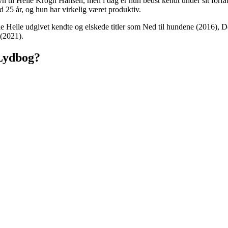
vn til Helle Krogh Hansen, men i dag er hun bedst kendt under sit forf
 25 år, og hun har virkelig været produktiv.
elle udgivet kendte og elskede titler som Ned til hundene (2016), Det
(2021).
 Lydbog?