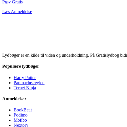
Prøv Gratis
Læs Anmeldelse
Lydbøger er en kilde til viden og underholdning. På Gratislydbog bid
Populære lydbøger
Harry Potter
Papmache-reglen
Ternet Ninja
Anmeldelser
BookBeat
Podimo
Mofibo
Nextory