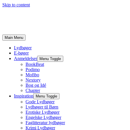
Skip to content
Main Menu
Lydbøger
E-bøger
Anmeldelser
Menu Toggle
BookBeat
Podimo
Mofibo
Nextory
Bog og Idé
Chapter
Inspiration
Menu Toggle
Gode Lydbøger
Lydbøger til Børn
Erotiske Lydbøger
Engelske Lydbøger
Faglitteratur lydbøger
Krimi Lydbøger