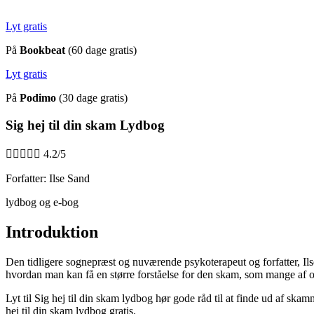
Lyt gratis
På
Bookbeat
(60 dage gratis)
Lyt gratis
På
Podimo
(30 dage gratis)
Sig hej til din skam Lydbog





4.2/5
Forfatter: Ilse Sand
lydbog og e-bog
Introduktion
Den tidligere sognepræst og nuværende psykoterapeut og forfatter, Ilse 
hvordan man kan få en større forståelse for den skam, som mange af os 
Lyt til Sig hej til din skam lydbog hør gode råd til at finde ud af skam
hej til din skam lydbog gratis.