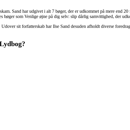
 skam. Sand har udgivet i alt 7 bøger, der er udkommet på mere end 20 f
des bøger som Venlige øjne på dig selv: slip dårlig samvittighed, der ud
Udover sit forfatterskab har Ilse Sand desuden afholdt diverse foredrag 
m Lydbog?