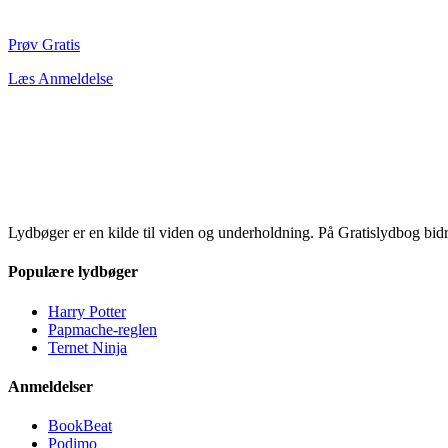
Prøv Gratis
Læs Anmeldelse
Lydbøger er en kilde til viden og underholdning. På Gratislydbog bid
Populære lydbøger
Harry Potter
Papmache-reglen
Ternet Ninja
Anmeldelser
BookBeat
Podimo