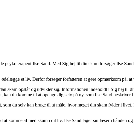
de psykoterapeut Ilse Sand. Med Sig hej til din skam forsøger Ilse Sand i
an ødelægge et liv. Derfor forsøger forfatteren at gøre opmærksom på, a
rdan skam opstår og udvikler sig. Informationen indeholdt i Sig hej til 
 kan du komme til at opdage dig selv på ny, som Ilse Sand beskriver i 
t, som du selv kan bruge til at måle, hvor meget din skam fylder i livet
od at komme af med skam i dit liv. Ilse Sand tager sin læser i hånden og 