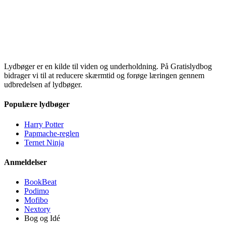
Lydbøger er en kilde til viden og underholdning. På Gratislydbog
bidrager vi til at reducere skærmtid og forøge læringen gennem
udbredelsen af lydbøger.
Populære lydbøger
Harry Potter
Papmache-reglen
Ternet Ninja
Anmeldelser
BookBeat
Podimo
Mofibo
Nextory
Bog og Idé