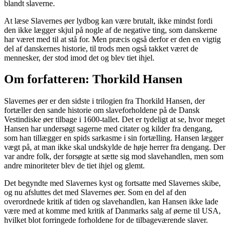
blandt slaverne.
At læse Slavernes øer lydbog kan være brutalt, ikke mindst fordi
den ikke lægger skjul på nogle af de negative ting, som danskerne
har været med til at stå for. Men præcis også derfor er den en vigtig
del af danskernes historie, til trods men også takket været de
mennesker, der stod imod det og blev tiet ihjel.
Om forfatteren: Thorkild Hansen
Slavernes øer er den sidste i trilogien fra Thorkild Hansen, der
fortæller den sande historie om slaveforholdene på de Dansk
Vestindiske øer tilbage i 1600-tallet. Det er tydeligt at se, hvor meget
Hansen har undersøgt sagerne med citater og kilder fra dengang,
som han tillægger en spids sarkasme i sin fortælling. Hansen lægger
vægt på, at man ikke skal undskylde de høje herrer fra dengang. Der
var andre folk, der forsøgte at sætte sig mod slavehandlen, men som
andre minoriteter blev de tiet ihjel og glemt.
Det begyndte med Slavernes kyst og fortsatte med Slavernes skibe,
og nu afsluttes det med Slavernes øer. Som en del af den
overordnede kritik af tiden og slavehandlen, kan Hansen ikke lade
være med at komme med kritik af Danmarks salg af øerne til USA,
hvilket blot forringede forholdene for de tilbageværende slaver.