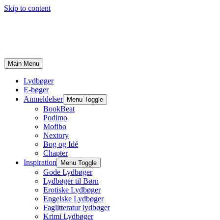
Skip to content
Main Menu
Lydbøger
E-bøger
Anmeldelser
Menu Toggle
BookBeat
Podimo
Mofibo
Nextory
Bog og Idé
Chapter
Inspiration
Menu Toggle
Gode Lydbøger
Lydbøger til Børn
Erotiske Lydbøger
Engelske Lydbøger
Faglitteratur lydbøger
Krimi Lydbøger