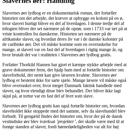
Slavernes øer: Handling
Slavernes øer lydbog er en dokumentarisk roman, der fortæller
historien om det arbejde, det kræver at opbygge en koloni på en ø,
hvor slaveri hurtigt bliver en del af hverdagen. I denne tredje del af
trilogien bliver der set nærmere på de oprør, som i 1733 var tæt på at
vriste kontrollen fra danskerne. Historien ser nærmere på de
afrikanske slaver, og hvordan deres liv var i de danske kolonier på
de caribiske øer. Det vil måske komme som en overraskelse for
mange, at slaveri var en fast del af hverdagen i rigtig mange år, og
hvor brutalt det var i realiteten i Slavernes øer lydbog gratis.
Forfatter Thorkild Hansen har gjort et kæmpe stykke arbejde med at
grave dokumenter frem, der hjalp ham med at fortælle historier om
slaveforhold, der nemt kan give læseren kvalme. Slavernes øer
lydbog er bestemt ikke for sarte sjæle. Mange læsere vil måske også
blive overrasket over, hvor meget Danmark faktisk handlede med
slaver, og hvor elendigt disse blev behandlet. Der bliver ikke lagt
skjul på, at tortur var en fast del af livet som slave.
Slavernes øer lydbog gratis kan også fortælle historier om, hvordan
slaveholdet ikke stoppede med det samme, selv da slavehandel blev
forbudt. Til gengæld findes der historier om, hvor der på de dansk
vestindiske øer blev iværksat
’projekter’
, der skulle være med til at
forøge standen af slaver, fordi børnedødeligheden var alt for høj