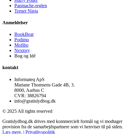
Harry Potter
Papmache-reglen
Ternet Ninja
Anmeldelser
BookBeat
Podimo
Mofibo
Nextory
Bog og Idé
kontakt
Informateq ApS
Mariane Thomsens Gade 4B, 3.
8000, Aarhus C
CVR: 38826794
info@gratislydbog.dk
© 2025 All rights reserved
Gratislydbog.dk drives med kommercielt formål og vi modtager
provision fra de samarbejdspartnere som vi henviser til på siden.
Læs mere
. |
Privatlivspolitik