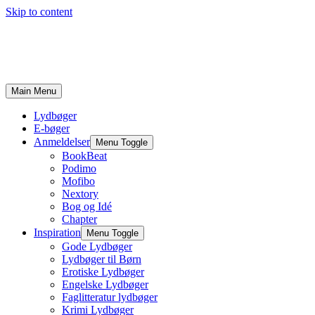
Skip to content
Main Menu
Lydbøger
E-bøger
Anmeldelser
Menu Toggle
BookBeat
Podimo
Mofibo
Nextory
Bog og Idé
Chapter
Inspiration
Menu Toggle
Gode Lydbøger
Lydbøger til Børn
Erotiske Lydbøger
Engelske Lydbøger
Faglitteratur lydbøger
Krimi Lydbøger