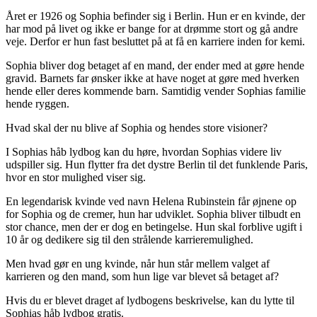
Året er 1926 og Sophia befinder sig i Berlin. Hun er en kvinde, der
har mod på livet og ikke er bange for at drømme stort og gå andre
veje. Derfor er hun fast besluttet på at få en karriere inden for kemi.
Sophia bliver dog betaget af en mand, der ender med at gøre hende
gravid. Barnets far ønsker ikke at have noget at gøre med hverken
hende eller deres kommende barn. Samtidig vender Sophias familie
hende ryggen.
Hvad skal der nu blive af Sophia og hendes store visioner?
I Sophias håb lydbog kan du høre, hvordan Sophias videre liv
udspiller sig. Hun flytter fra det dystre Berlin til det funklende Paris,
hvor en stor mulighed viser sig.
En legendarisk kvinde ved navn Helena Rubinstein får øjnene op
for Sophia og de cremer, hun har udviklet. Sophia bliver tilbudt en
stor chance, men der er dog en betingelse. Hun skal forblive ugift i
10 år og dedikere sig til den strålende karrieremulighed.
Men hvad gør en ung kvinde, når hun står mellem valget af
karrieren og den mand, som hun lige var blevet så betaget af?
Hvis du er blevet draget af lydbogens beskrivelse, kan du lytte til
Sophias håb lydbog gratis.