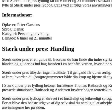
Med Stærk under pres lydbog får du 6 timer og 21 minutter i selska
lytte til Stærk under pres lydbog gratis ved at følge vores anvisninger
Informationer:
Oplæser: Peter Carstens
Sprog: Dansk
Kategori: Personlig udvikling
Længde: 6 timer og 21 minutter
Stærk under pres: Handling
Stærk under pres er en guide til, hvordan du kan finde din indre st
hånden og guider os ind bag facaden i en benhård verden, hvor dine 
Stærk under pres tilbyder ingen facitliste. Til gengæld får du en ærlig
at lære, hvordan du (om)programmerer både din krop og hjerne til at y
I Stærk under pres lydbog betoner forfatterne Thomas Rathsack og Run
pressede situationer. Rathsack og Andersen krydrer bogen teoretisk ma
Stærk under pres lydbog er skrevet i et forståeligt og letlæseligt spr
For at blive den bedste udgave af dig selv skal du nemlig til at arbe
anvisningerne her på siden.