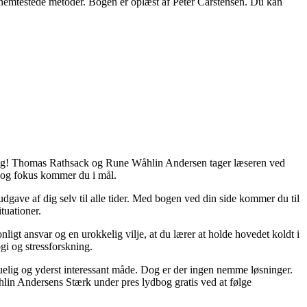
emtestede metoder. Bogen er oplæst af Peter Carstensen. Du kan
 gang! Thomas Rathsack og Rune Wåhlin Andersen tager læseren ved
n og fokus kommer du i mål.
 udgave af dig selv til alle tider. Med bogen ved din side kommer du til
tuationer.
gt ansvar og en urokkelig vilje, at du lærer at holde hovedet koldt i
gi og stressforskning.
skuelig og yderst interessant måde. Dog er der ingen nemme løsninger.
hlin Andersens Stærk under pres lydbog gratis ved at følge