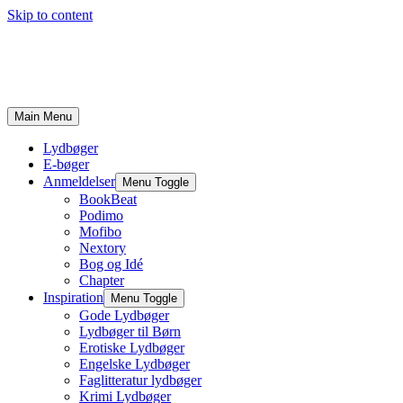
Skip to content
Main Menu
Lydbøger
E-bøger
Anmeldelser
Menu Toggle
BookBeat
Podimo
Mofibo
Nextory
Bog og Idé
Chapter
Inspiration
Menu Toggle
Gode Lydbøger
Lydbøger til Børn
Erotiske Lydbøger
Engelske Lydbøger
Faglitteratur lydbøger
Krimi Lydbøger