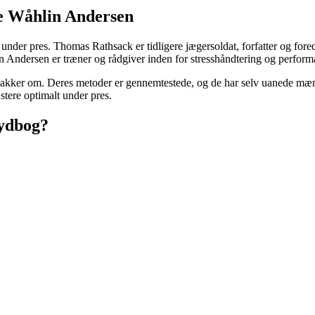
e Wåhlin Andersen
der pres. Thomas Rathsack er tidligere jægersoldat, forfatter og for
 Andersen er træner og rådgiver inden for stresshåndtering og perfor
kker om. Deres metoder er gennemtestede, og de har selv uanede mæng
stere optimalt under pres.
Lydbog?