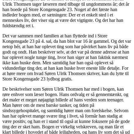
Ulrik Thomsen tager læseren med tilbage til ungdommens år; det år
han boede på Store Kongensgade 23. Noget af det første han
indleder bogen med, er sætningen: Der er et enkelt sted i et
menneskes liv, der viser sig at være det vigtigste. Og det har han
fuldstændig ret i.
Det var sammen med familien at han flyttede ind i Store
Kongensgade 23 på 4. sal, da han blot var 16 år gammel. Og det var
netop hér, at han har oplevet ting som har påvirket hans liv på både
godt og ondt. Han beskriver selv, at det var på denne adresse at han
har oplevet nogle tunge ting, hvor han siger at han faktisk nærmest
ikke kan huske dem. Men samtidig har han også oplevet så
vidunderlige ting der, at han kan huske hver eneste lille detalje. For
at høre mere om hvad Søren Ulrik Thomsen skriver, kan du lytte til
Store Kongensgade 23 lydbog gratis.
De beskrivelser som Søren Ulrik Thomsen har med i bogen, kan
røre enhver som læser bogen. Hans ordvalg er så gennemtænkt, og
det maler et meget nøjagtigt billede af hans verden som teenager.
Man hører om de mest barske tanker, og tiden på
sindssygehospitalet, og samtidig hører man om forelskelse. Selvom
han har oplevet mange svære ting i livet, så formår han stadig at
være positiv, og han er i stand til også at kunne fokusere på de gode
ting der er sket ham. Bogen er virkelig velskreven, og man får et
klart billede i hovedet af både lejligheden, og hans liv som det så ud