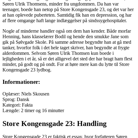
Søren Ulrik Thomsens, minder fra ungdommen. Da han var
teenager, boede han netop på Store Kongensgade 23, og det var her
at han oplevede puberteten. Samtidig fik han en depression, og har
af flere omgange haft lange indlæggelser på sindssygehospitaler.
Nogle af minderne handler også om dem han kender. Både morfar
Henning, hans klasselærer Bodil og hende den smukke Jane som
gik på Sølvgade Skole. På samme adresse begyndte han at gå med
tanker, hvorfor folk i det hele taget skriver, han begyndte at frygte
alderdommen. Selvom Søren Ulrik Thomsen kun boede i
lejligheden i et år, så er det alligevel det sted der har bragt ham flest
minder, på godt og på ondt. For at høre mere kan du lytte til Store
Kongensgade 23 lydbog.
Informationer:
Oplæser: Niels Skousen
Sprog: Dansk
Kategori: Fakta
Længde: 2 timer og 16 minutter
Store Kongensgade 23: Handling
Store Kongensgade 23 er faktisk et essay, hvor forfatteren Søren