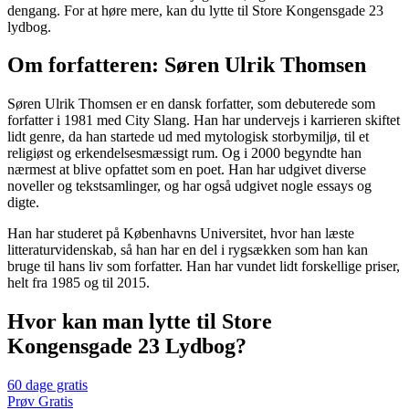
dengang. For at høre mere, kan du lytte til Store Kongensgade 23
lydbog.
Om forfatteren: Søren Ulrik Thomsen
Søren Ulrik Thomsen er en dansk forfatter, som debuterede som
forfatter i 1981 med City Slang. Han har undervejs i karrieren skiftet
lidt genre, da han startede ud med mytologisk storbymiljø, til et
religiøst og erkendelsesmæssigt rum. Og i 2000 begyndte han
nærmest at blive opfattet som en poet. Han har udgivet diverse
noveller og tekstsamlinger, og har også udgivet nogle essays og
digte.
Han har studeret på Københavns Universitet, hvor han læste
litteraturvidenskab, så han har en del i rygsækken som han kan
bruge til hans liv som forfatter. Han har vundet lidt forskellige priser,
helt fra 1985 og til 2015.
Hvor kan man lytte til Store
Kongensgade 23 Lydbog?
60 dage gratis
Prøv Gratis