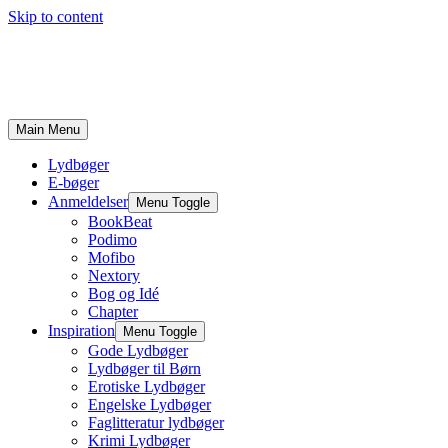
Skip to content
Main Menu
Lydbøger
E-bøger
Anmeldelser
Menu Toggle
BookBeat
Podimo
Mofibo
Nextory
Bog og Idé
Chapter
Inspiration
Menu Toggle
Gode Lydbøger
Lydbøger til Børn
Erotiske Lydbøger
Engelske Lydbøger
Faglitteratur lydbøger
Krimi Lydbøger