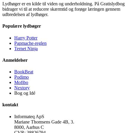
Lydbøger er en kilde til viden og underholdning. På Gratislydbog
bidrager vi til at reducere skærmtid og forøge læringen gennem
udbredelsen af lydbøger.
Populære lydbøger
Harry Potter
Papmache-reglen
Ternet Ninja
Anmeldelser
BookBeat
Podimo
Mofibo
Nextory
Bog og Idé
kontakt
Informateq ApS
Mariane Thomsens Gade 4B, 3.
8000, Aarhus C
CVR: 38826794