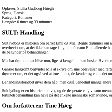
Oplæser: Sicilia Gadborg Høegh
Sprog: Dansk
Kategori: Romaner
Længde: 6 timer og 33 minutter
SULT: Handling
Sult lydbog er historien om parret Emil og Mia. Begge drømmer om at stif
overbevist om, at det ikke kan tage lang tid, eftersom Emil allerede 
de begynder på behandlingen.
Mia har drømt om at blive mor, lige så længe hun kan huske. Hverken he
Ganske langsomt begynder Mia at skrive om sine oplevelser med fertil
drømmer om, er det også ved at true alt det, de kender og vælte det om
Behandlingsforløbet giver dem håb, men også uendeligt mange andre t
Sult lydbog er en historie om livet, og de desperate valg vi som mennesk
fertilitetsbehandling kan have på det enkelte menneske som kvinde, og
Om forfatteren: Tine Høeg