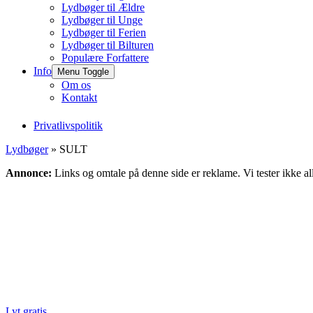
Lydbøger til Ældre
Lydbøger til Unge
Lydbøger til Ferien
Lydbøger til Bilturen
Populære Forfattere
Info
Menu Toggle
Om os
Kontakt
Privatlivspolitik
Lydbøger
» SULT
Annonce:
Links og omtale på denne side er reklame. Vi tester ikke al
Lyt gratis