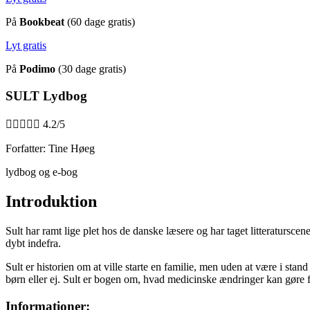
På
Bookbeat
(60 dage gratis)
Lyt gratis
På
Podimo
(30 dage gratis)
SULT Lydbog





4.2/5
Forfatter: Tine Høeg
lydbog og e-bog
Introduktion
Sult har ramt lige plet hos de danske læsere og har taget litteratursc
dybt indefra.
Sult er historien om at ville starte en familie, men uden at være i st
børn eller ej. Sult er bogen om, hvad medicinske ændringer kan gøre 
Informationer: