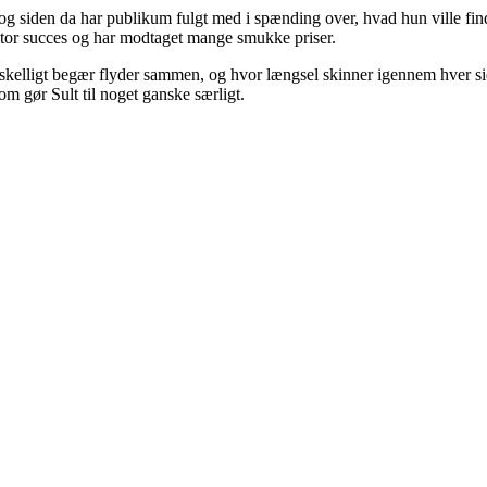
 siden da har publikum fulgt med i spænding over, hvad hun ville fin
 stor succes og har modtaget mange smukke priser.
rskelligt begær flyder sammen, og hvor længsel skinner igennem hver side
om gør Sult til noget ganske særligt.