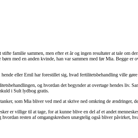
te familie sammen, men efter et år og ingen resultater at tale om deraf, 
har børn med en anden kvinde, han var sammen med før Mia. Begge er over
nde eller Emil har forestillet sig, hvad fertilitetsbehandling ville gør
itetsbehandlingen, og hvordan det begynder at overtage hendes liv. Samt
kuld i Sult lydbog gratis.
anker, som Mia bliver ved med at skrive ned omkring de ændringer, der
er er villige til at tage, for at kunne blive en del af et andet menneske
 hvordan resten af omgangskredsen unægtelig også bliver påvirket, hvad 