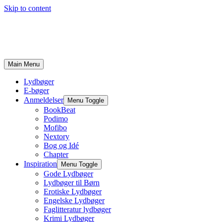
Skip to content
Main Menu
Lydbøger
E-bøger
Anmeldelser
Menu Toggle
BookBeat
Podimo
Mofibo
Nextory
Bog og Idé
Chapter
Inspiration
Menu Toggle
Gode Lydbøger
Lydbøger til Børn
Erotiske Lydbøger
Engelske Lydbøger
Faglitteratur lydbøger
Krimi Lydbøger